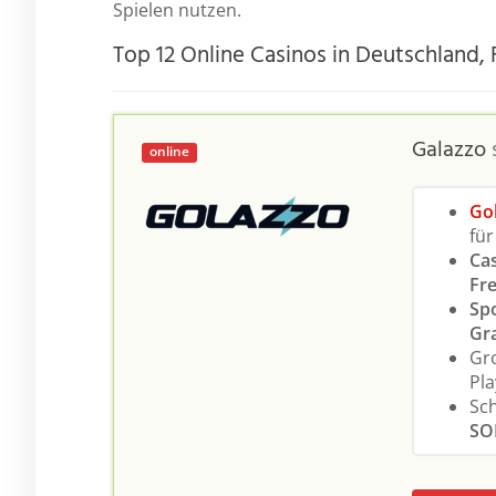
Spielen nutzen.
Top 12 Online Casinos in Deutschland,
Galazzo
online
Go
für
Ca
Fre
Sp
Gr
Gr
Pla
Sch
SO