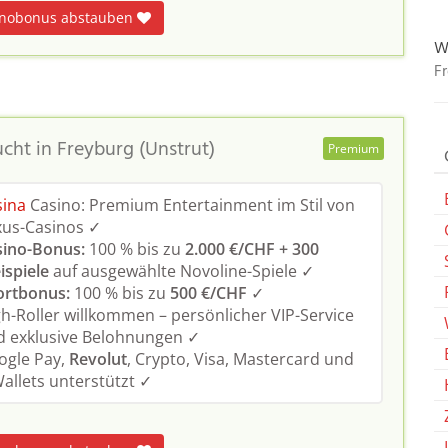
sinobonus abstauben
W
F
ucht in
Freyburg (Unstrut)
Premium
sina
Casino: Premium Entertainment im Stil von
xus-Casinos ✓
sino-Bonus:
100 % bis zu
2.000 €/CHF + 300
ispiele
auf ausgewählte Novoline-Spiele ✓
ortbonus:
100 % bis zu
500 €/CHF
✓
h-Roller willkommen – persönlicher VIP-Service
d exklusive Belohnungen ✓
ogle Pay,
Revolut
, Crypto, Visa, Mastercard und
allets unterstützt ✓