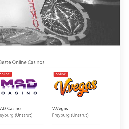
Beste Online Casinos:
online
online
AD Casino
V.Vegas
reyburg (Unstrut)
Freyburg (Unstrut)