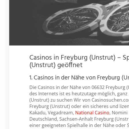
Casinos in Freyburg (Unstrut) – S
(Unstrut) geöffnet
1. Casinos in der Nähe von Freyburg (U
Die Casinos in der Nähe von 06632 Freyburg (
des Internets ist es heutzutage möglich, gan
(Unstrut) zu suchen Wir von Casinosuchen.co
Freyburg (Unstrut) oder ein sicheres und lize
Kakadu, Vegadream,
National Casino
, Nomini
Deutschland, Sachsen-Anhalt Freyburg (Unstr
einer geeigneten Spielhalle in der Nähe oder S