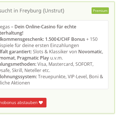
sucht in
Freyburg (Unstrut)
Premium
Vegas
– Dein Online-Casino für echte
terhaltung!
llkommensgeschenk:
1.500 €/CHF Bonus
+ 150
ispiele für deine ersten Einzahlungen
lfalt garantiert:
Slots & Klassiker von
Novomatic
,
momat
,
Pragmatic Play
u.v.m.
hlungsmethoden:
Visa, Mastercard, SOFORT,
safe, Skrill, Neteller etc.
lohnungssystem:
Treuepunkte, VIP-Level, Boni &
liche Aktionen
sinobonus abstauben