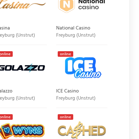
asina
National Casino
reyburg (Unstrut)
Freyburg (Unstrut)
online
online
alazzo
ICE Casino
reyburg (Unstrut)
Freyburg (Unstrut)
online
online