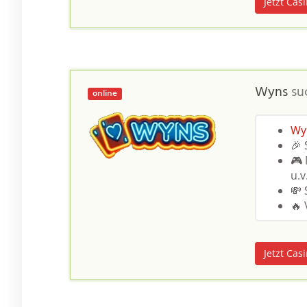
Jetzt Ca
Wyns
su
online
Wy
🎉 
🎮 
u.v
💸 
🔥 
Jetzt Ca