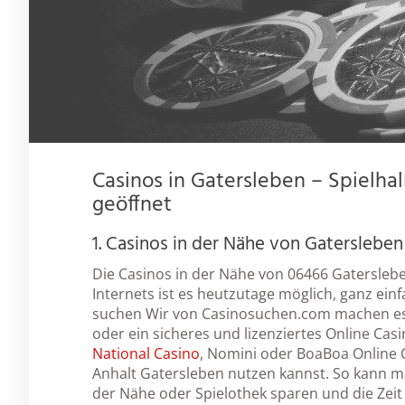
Casinos in Gatersleben – Spielha
geöffnet
1. Casinos in der Nähe von Gaterslebe
Die Casinos in der Nähe von 06466 Gatersleb
Internets ist es heutzutage möglich, ganz ei
suchen Wir von Casinosuchen.com machen es d
oder ein sicheres und lizenziertes Online Ca
National Casino
, Nomini oder BoaBoa Online 
Anhalt Gatersleben nutzen kannst. So kann ma
der Nähe oder Spielothek sparen und die Zeit 