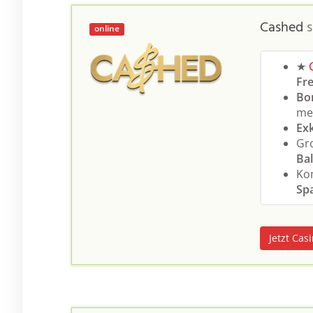
Cashed
s
online
★
Fre
Bo
me
Exk
Gro
Bal
Ko
Sp
Jetzt Ca