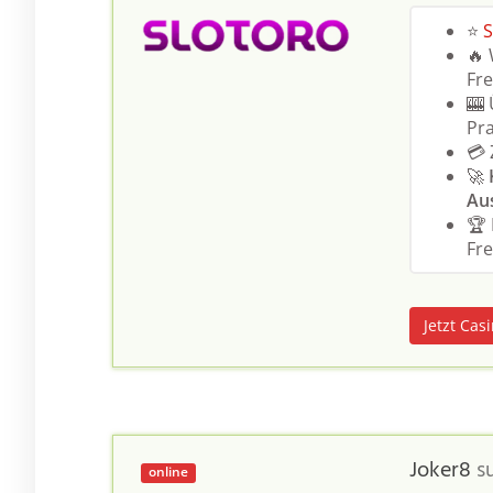
⭐
S
🔥
Fre
🎰 
Pr
💳
🚀
Au
🏆 
Fre
Jetzt Ca
Joker8
s
online