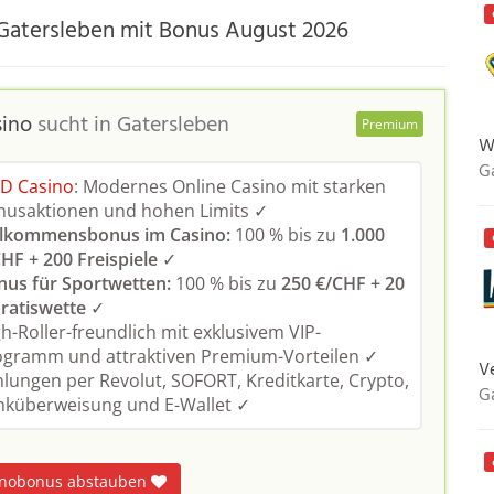
 Gatersleben mit Bonus August 2026
ino
sucht in
Gatersleben
Premium
W
G
D Casino
: Modernes Online Casino mit starken
nusaktionen und hohen Limits ✓
llkommensbonus im Casino:
100 % bis zu
1.000
HF + 200 Freispiele
✓
nus für Sportwetten:
100 % bis zu
250 €/CHF + 20
ratiswette
✓
h-Roller-freundlich mit exklusivem VIP-
ogramm und attraktiven Premium-Vorteilen ✓
V
lungen per Revolut, SOFORT, Kreditkarte, Crypto,
G
nküberweisung und E-Wallet ✓
sinobonus abstauben