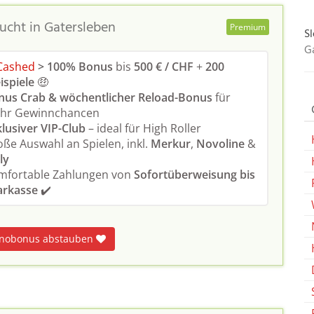
ucht in
Gatersleben
Premium
S
G
Cashed
>
100% Bonus
bis
500 € / CHF
+
200
ispiele
🤑
nus Crab & wöchentlicher Reload-Bonus
für
hr Gewinnchancen
lusiver VIP-Club
– ideal für High Roller
ße Auswahl an Spielen, inkl.
Merkur
,
Novoline
&
ly
mfortable Zahlungen von
Sofortüberweisung bis
arkasse
✔️
sinobonus abstauben