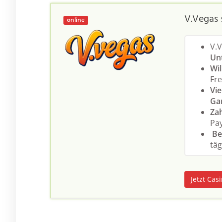
V.Vegas
online
V.
Un
Wi
Fre
Vie
Ga
Za
Pay
Be
täg
Jetzt Ca