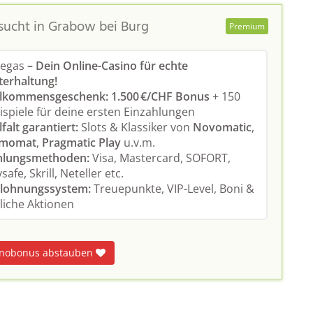
sucht in
Grabow bei Burg
Premium
Vegas
– Dein Online-Casino für echte
terhaltung!
llkommensgeschenk:
1.500 €/CHF Bonus
+ 150
ispiele für deine ersten Einzahlungen
lfalt garantiert:
Slots & Klassiker von
Novomatic
,
momat
,
Pragmatic Play
u.v.m.
hlungsmethoden:
Visa, Mastercard, SOFORT,
safe, Skrill, Neteller etc.
lohnungssystem:
Treuepunkte, VIP-Level, Boni &
liche Aktionen
sinobonus abstauben