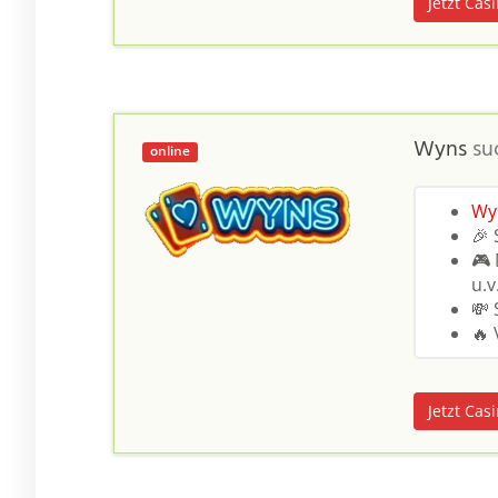
Jetzt Ca
Wyns
su
online
Wy
🎉 
🎮 
u.v
💸 
🔥 
Jetzt Ca