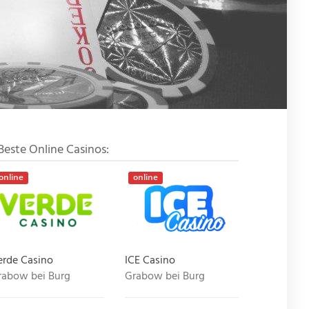
Beste Online Casinos:
online
online
erde Casino
ICE Casino
rabow bei Burg
Grabow bei Burg