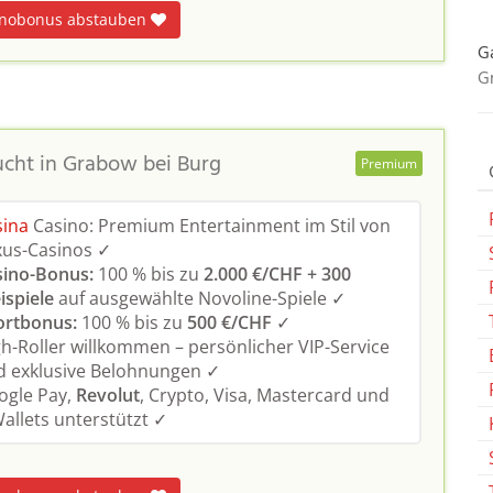
sinobonus abstauben
G
G
ucht in
Grabow bei Burg
Premium
sina
Casino: Premium Entertainment im Stil von
xus-Casinos ✓
sino-Bonus:
100 % bis zu
2.000 €/CHF + 300
ispiele
auf ausgewählte Novoline-Spiele ✓
ortbonus:
100 % bis zu
500 €/CHF
✓
h-Roller willkommen – persönlicher VIP-Service
d exklusive Belohnungen ✓
ogle Pay,
Revolut
, Crypto, Visa, Mastercard und
allets unterstützt ✓