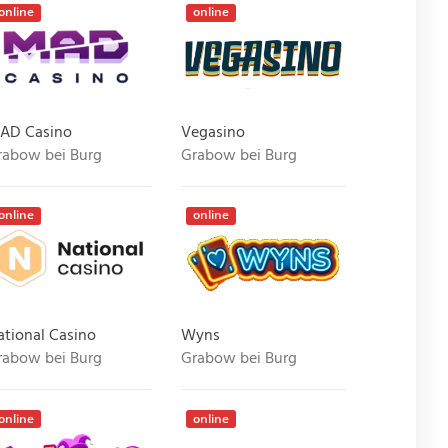
online
online
AD Casino
Vegasino
rabow bei Burg
Grabow bei Burg
online
online
ational Casino
Wyns
rabow bei Burg
Grabow bei Burg
online
online