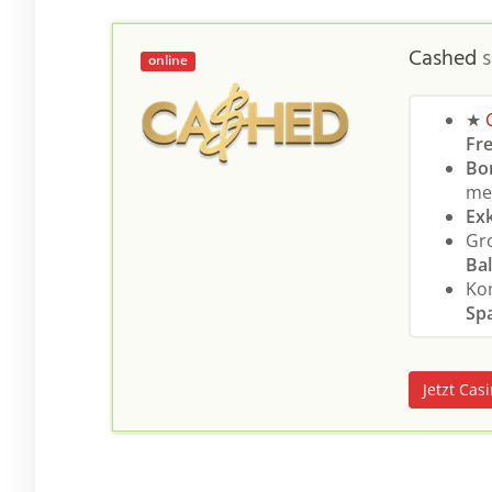
Cashed
s
online
★
Fre
Bo
me
Exk
Gro
Bal
Ko
Sp
Jetzt Ca