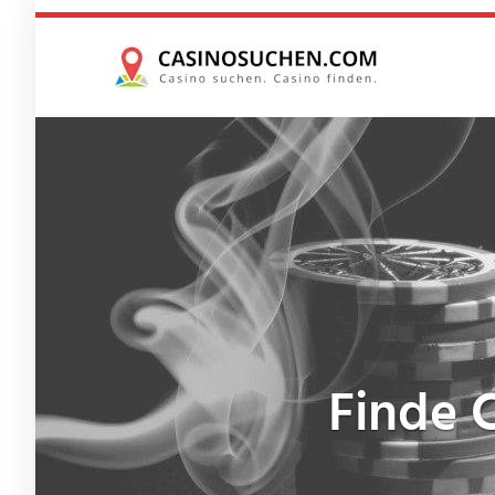
Skip
to
main
content
Finde 