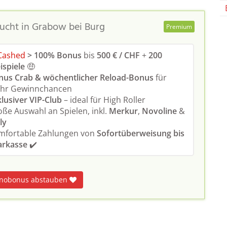
ucht in
Grabow bei Burg
Premium
Cashed
>
100% Bonus
bis
500 € / CHF
+
200
ispiele
🤑
nus Crab & wöchentlicher Reload-Bonus
für
hr Gewinnchancen
lusiver VIP-Club
– ideal für High Roller
ße Auswahl an Spielen, inkl.
Merkur
,
Novoline
&
ly
mfortable Zahlungen von
Sofortüberweisung bis
arkasse
✔️
sinobonus abstauben