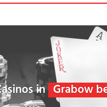
Casinos in
Grabow be