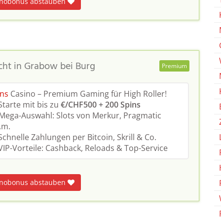
sinobonus abstauben
cht in
Grabow bei Burg
Premium
ns
Casino – Premium Gaming für High Roller!
Starte mit bis zu
€/CHF500 + 200 Spins
Mega-Auswahl: Slots von Merkur, Pragmatic
.m.
Schnelle Zahlungen per Bitcoin, Skrill & Co.
VIP-Vorteile: Cashback, Reloads & Top-Service
sinobonus abstauben