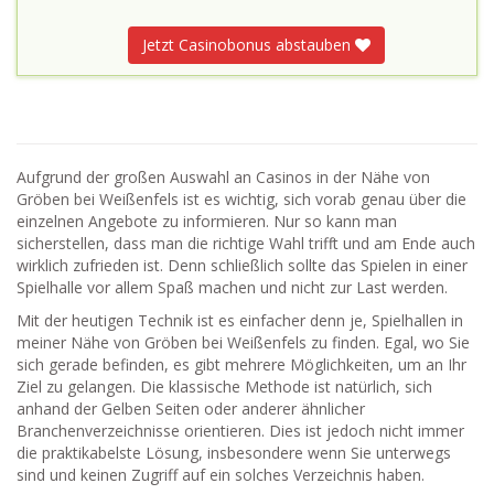
Jetzt Casinobonus abstauben
Aufgrund der großen Auswahl an Casinos in der Nähe von
Gröben bei Weißenfels ist es wichtig, sich vorab genau über die
einzelnen Angebote zu informieren. Nur so kann man
sicherstellen, dass man die richtige Wahl trifft und am Ende auch
wirklich zufrieden ist. Denn schließlich sollte das Spielen in einer
Spielhalle vor allem Spaß machen und nicht zur Last werden.
Mit der heutigen Technik ist es einfacher denn je, Spielhallen in
meiner Nähe von Gröben bei Weißenfels zu finden. Egal, wo Sie
sich gerade befinden, es gibt mehrere Möglichkeiten, um an Ihr
Ziel zu gelangen. Die klassische Methode ist natürlich, sich
anhand der Gelben Seiten oder anderer ähnlicher
Branchenverzeichnisse orientieren. Dies ist jedoch nicht immer
die praktikabelste Lösung, insbesondere wenn Sie unterwegs
sind und keinen Zugriff auf ein solches Verzeichnis haben.