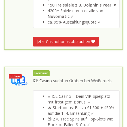
150 Freispiele z.B. Dolphin’s Pearl ♥
4200+ Spiele darunter alle von
Novomatic
✓
ca. 95% Auszahlungsquote ✓
Jetzt Casinobonus abstauben
Premium
online
ICE Casino
sucht in
Gröben bei Weißenfels
⭐ ICE Casino – Dein VIP‑Spielplatz
mit frostigem Bonus! ⭐
🔥 Startbonus: Bis zu €1.500 + 450%
auf die 1.‑4. Einzahlung ✓
🎁 270 Free Spins auf Top‑Slots wie
Book of Fallen & Co. ✓