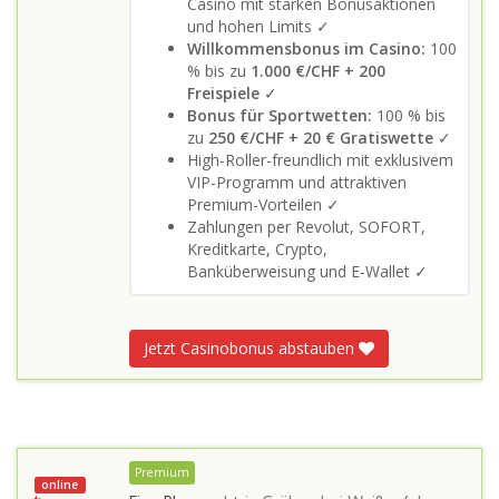
Casino mit starken Bonusaktionen
und hohen Limits ✓
Willkommensbonus im Casino:
100
% bis zu
1.000 €/CHF + 200
Freispiele
✓
Bonus für Sportwetten:
100 % bis
zu
250 €/CHF + 20 € Gratiswette
✓
High-Roller-freundlich mit exklusivem
VIP-Programm und attraktiven
Premium-Vorteilen ✓
Zahlungen per Revolut, SOFORT,
Kreditkarte, Crypto,
Banküberweisung und E-Wallet ✓
Jetzt Casinobonus abstauben
Premium
online