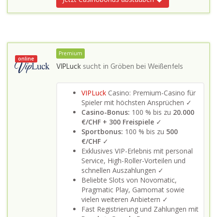
Premium
online
VIPLuck
sucht in
Gröben bei Weißenfels
VIPLuck
Casino: Premium-Casino für
Spieler mit höchsten Ansprüchen ✓
Casino-Bonus:
100 % bis zu
20.000
€/CHF + 300 Freispiele
✓
Sportbonus:
100 % bis zu
500
€/CHF
✓
Exklusives VIP-Erlebnis mit personal
Service, High-Roller-Vorteilen und
schnellen Auszahlungen ✓
Beliebte Slots von Novomatic,
Pragmatic Play, Gamomat sowie
vielen weiteren Anbietern ✓
Fast Registrierung und Zahlungen mit