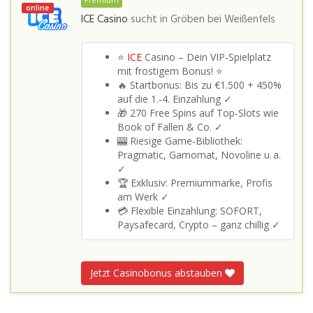
Premium
online
ICE Casino
sucht in
Gröben bei Weißenfels
⭐
ICE
Casino – Dein VIP‑Spielplatz
mit frostigem Bonus! ⭐
🔥 Startbonus: Bis zu €1.500 + 450%
auf die 1.‑4. Einzahlung ✓
🎁 270 Free Spins auf Top‑Slots wie
Book of Fallen & Co. ✓
🎰 Riesige Game‑Bibliothek:
Pragmatic, Gamomat, Novoline u. a.
✓
🏆 Exklusiv: Premiummarke, Profis
am Werk ✓
💳 Flexible Einzahlung: SOFORT,
Paysafecard, Crypto – ganz chillig ✓
Jetzt Casinobonus abstauben