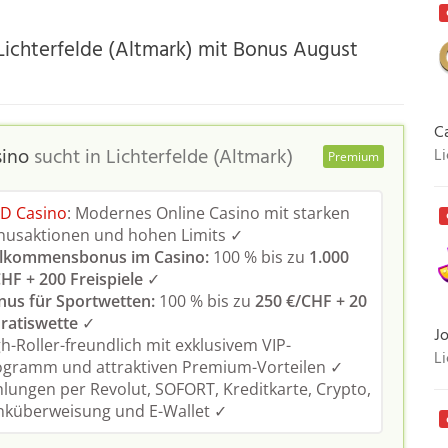
 Lichterfelde (Altmark) mit Bonus August
C
ino
sucht in
Lichterfelde (Altmark)
Li
Premium
D Casino
: Modernes Online Casino mit starken
nusaktionen und hohen Limits ✓
llkommensbonus im Casino:
100 % bis zu
1.000
HF + 200 Freispiele
✓
nus für Sportwetten:
100 % bis zu
250 €/CHF + 20
ratiswette
✓
J
h-Roller-freundlich mit exklusivem VIP-
Li
ogramm und attraktiven Premium-Vorteilen ✓
lungen per Revolut, SOFORT, Kreditkarte, Crypto,
nküberweisung und E-Wallet ✓