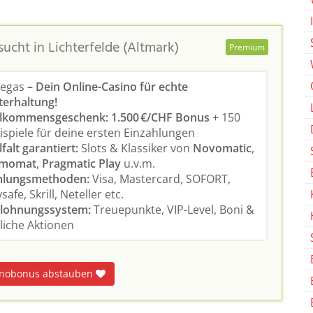
sucht in
Lichterfelde (Altmark)
Premium
Vegas
– Dein Online-Casino für echte
terhaltung!
llkommensgeschenk:
1.500 €/CHF Bonus
+ 150
ispiele für deine ersten Einzahlungen
lfalt garantiert:
Slots & Klassiker von
Novomatic
,
momat
,
Pragmatic Play
u.v.m.
hlungsmethoden:
Visa, Mastercard, SOFORT,
safe, Skrill, Neteller etc.
lohnungssystem:
Treuepunkte, VIP-Level, Boni &
liche Aktionen
sinobonus abstauben