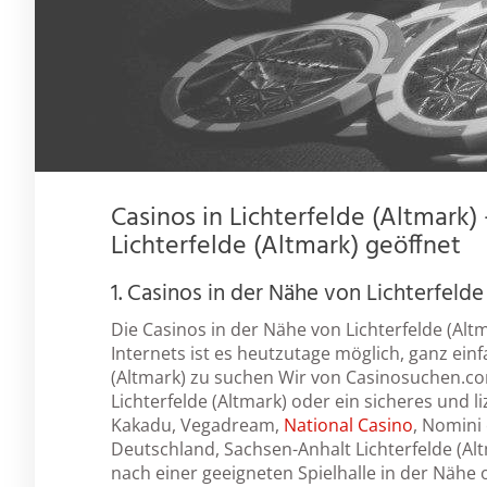
Casinos in Lichterfelde (Altmark)
Lichterfelde (Altmark) geöffnet
1. Casinos in der Nähe von Lichterfeld
Die Casinos in der Nähe von Lichterfelde (Al
Internets ist es heutzutage möglich, ganz ein
(Altmark) zu suchen Wir von Casinosuchen.co
Lichterfelde (Altmark) oder ein sicheres und l
Kakadu, Vegadream,
National Casino
, Nomini
Deutschland, Sachsen-Anhalt Lichterfelde (Al
nach einer geeigneten Spielhalle in der Nähe 