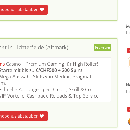
sinobonus abstauben
M
Li
cht in
Lichterfelde (Altmark)
Premium
ns
Casino – Premium Gaming für High Roller!
Starte mit bis zu
€/CHF500 + 200 Spins
Mega-Auswahl: Slots von Merkur, Pragmatic
.m.
N
Schnelle Zahlungen per Bitcoin, Skrill & Co.
Li
VIP-Vorteile: Cashback, Reloads & Top-Service
sinobonus abstauben