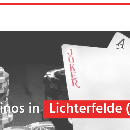
inos in
Lichterfelde 