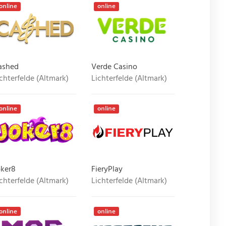
online
online
ashed
Verde Casino
chterfelde (Altmark)
Lichterfelde (Altmark)
online
online
oker8
FieryPlay
chterfelde (Altmark)
Lichterfelde (Altmark)
online
online