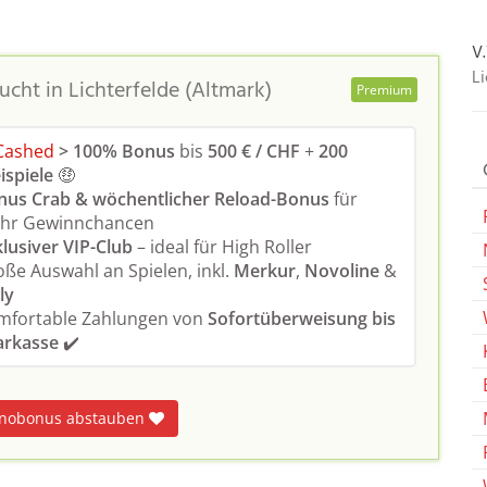
V
Li
ucht in
Lichterfelde (Altmark)
Premium
Cashed
>
100% Bonus
bis
500 € / CHF
+
200
ispiele
🤑
nus Crab & wöchentlicher Reload-Bonus
für
hr Gewinnchancen
lusiver VIP-Club
– ideal für High Roller
ße Auswahl an Spielen, inkl.
Merkur
,
Novoline
&
ly
mfortable Zahlungen von
Sofortüberweisung bis
arkasse
✔️
sinobonus abstauben