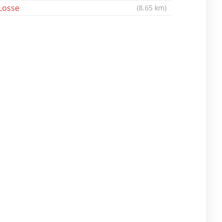
Losse
(8.65 km)