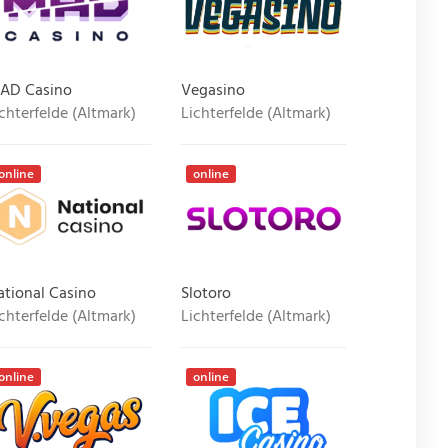
AD Casino
Vegasino
chterfelde (Altmark)
Lichterfelde (Altmark)
online
online
ational Casino
Slotoro
chterfelde (Altmark)
Lichterfelde (Altmark)
online
online