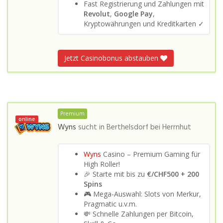
Fast Registrierung und Zahlungen mit
Revolut
,
Google Pay
,
Kryptowährungen und Kreditkarten ✓
Jetzt Casinobonus abstauben
Premium
online
Wyns
sucht in
Berthelsdorf bei Herrnhut
Wyns
Casino – Premium Gaming für
High Roller!
🎉 Starte mit bis zu
€/CHF500 + 200
Spins
🎮 Mega-Auswahl: Slots von Merkur,
Pragmatic u.v.m.
💸 Schnelle Zahlungen per Bitcoin,