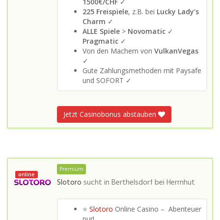
1500€/CHF
✓
225 Freispiele
, z.B. bei
Lucky Lady’s
Charm
✓
ALLE Spiele
>
Novomatic
✓
Pragmatic
✓
Von den Machern von
VulkanVegas
✓
Gute Zahlungsmethoden mit Paysafe
und SOFORT ✓
Jetzt Casinobonus abstauben
Premium
online
Slotoro
sucht in
Berthelsdorf bei Herrnhut
⭐
Slotoro
Online Casino – Abenteuer
pur!