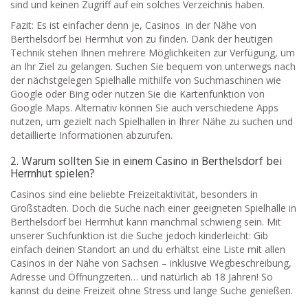
sind und keinen Zugriff auf ein solches Verzeichnis haben.
Fazit: Es ist einfacher denn je, Casinos in der Nähe von
Berthelsdorf bei Herrnhut von zu finden. Dank der heutigen
Technik stehen Ihnen mehrere Möglichkeiten zur Verfügung, um
an Ihr Ziel zu gelangen. Suchen Sie bequem von unterwegs nach
der nächstgelegen Spielhalle mithilfe von Suchmaschinen wie
Google oder Bing oder nutzen Sie die Kartenfunktion von
Google Maps. Alternativ können Sie auch verschiedene Apps
nutzen, um gezielt nach Spielhallen in Ihrer Nähe zu suchen und
detaillierte Informationen abzurufen.
2. Warum sollten Sie in einem Casino in Berthelsdorf bei
Herrnhut spielen?
Casinos sind eine beliebte Freizeitaktivität, besonders in
Großstädten. Doch die Suche nach einer geeigneten Spielhalle in
Berthelsdorf bei Herrnhut kann manchmal schwierig sein. Mit
unserer Suchfunktion ist die Suche jedoch kinderleicht: Gib
einfach deinen Standort an und du erhältst eine Liste mit allen
Casinos in der Nähe von Sachsen – inklusive Wegbeschreibung,
Adresse und Öffnungzeiten… und natürlich ab 18 Jahren! So
kannst du deine Freizeit ohne Stress und lange Suche genießen.