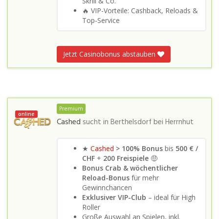
Skrill & Co.
🔥 VIP-Vorteile: Cashback, Reloads &
Top-Service
Jetzt Casinobonus abstauben
Premium
online
Cashed
sucht in
Berthelsdorf bei Herrnhut
★
Cashed
>
100% Bonus
bis
500 € /
CHF
+
200 Freispiele
🤑
Bonus Crab & wöchentlicher
Reload-Bonus
für mehr
Gewinnchancen
Exklusiver VIP-Club
– ideal für High
Roller
Große Auswahl an Spielen, inkl.