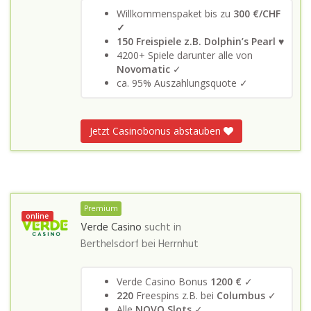
Willkommenspaket bis zu
300 €/CHF
✓
150 Freispiele z.B. Dolphin’s Pearl ♥
4200+ Spiele darunter alle von
Novomatic
✓
ca. 95% Auszahlungsquote ✓
Jetzt Casinobonus abstauben
Premium
online
Verde Casino
sucht in
Berthelsdorf bei Herrnhut
Verde Casino Bonus
1200 €
✓
220
Freespins z.B. bei
Columbus
✓
Alle
NOVO Slots
✓