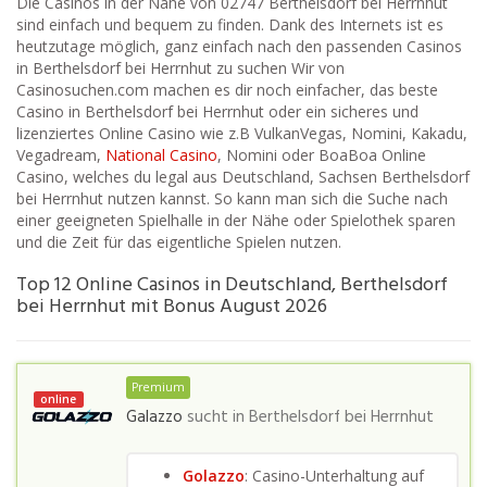
Die Casinos in der Nähe von 02747 Berthelsdorf bei Herrnhut
sind einfach und bequem zu finden. Dank des Internets ist es
heutzutage möglich, ganz einfach nach den passenden Casinos
in Berthelsdorf bei Herrnhut zu suchen Wir von
Casinosuchen.com machen es dir noch einfacher, das beste
Casino in Berthelsdorf bei Herrnhut oder ein sicheres und
lizenziertes Online Casino wie z.B VulkanVegas, Nomini, Kakadu,
Vegadream,
National Casino
, Nomini oder BoaBoa Online
Casino, welches du legal aus Deutschland, Sachsen Berthelsdorf
bei Herrnhut nutzen kannst. So kann man sich die Suche nach
einer geeigneten Spielhalle in der Nähe oder Spielothek sparen
und die Zeit für das eigentliche Spielen nutzen.
Top 12 Online Casinos in Deutschland, Berthelsdorf
bei Herrnhut mit Bonus August 2026
Premium
online
Galazzo
sucht in
Berthelsdorf bei Herrnhut
Golazzo
: Casino-Unterhaltung auf