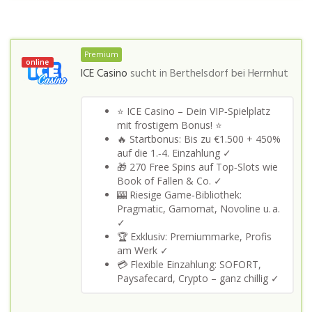
Premium
online
ICE Casino
sucht in
Berthelsdorf bei Herrnhut
⭐ ICE Casino – Dein VIP‑Spielplatz
mit frostigem Bonus! ⭐
🔥 Startbonus: Bis zu €1.500 + 450%
auf die 1.‑4. Einzahlung ✓
🎁 270 Free Spins auf Top‑Slots wie
Book of Fallen & Co. ✓
🎰 Riesige Game‑Bibliothek:
Pragmatic, Gamomat, Novoline u. a.
✓
🏆 Exklusiv: Premiummarke, Profis
am Werk ✓
💳 Flexible Einzahlung: SOFORT,
Paysafecard, Crypto – ganz chillig ✓