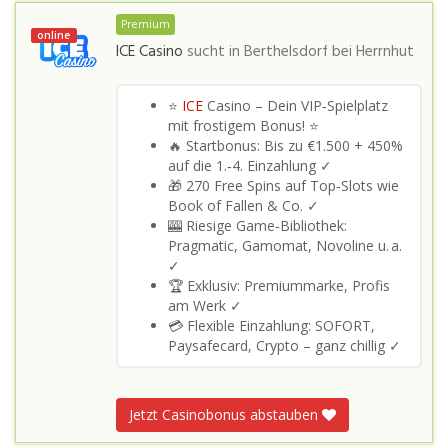
Premium
online
ICE Casino
sucht in
Berthelsdorf bei Herrnhut
⭐
ICE
Casino – Dein VIP‑Spielplatz
mit frostigem Bonus! ⭐
🔥 Startbonus: Bis zu €1.500 + 450%
auf die 1.‑4. Einzahlung ✓
🎁 270 Free Spins auf Top‑Slots wie
Book of Fallen & Co. ✓
🎰 Riesige Game‑Bibliothek:
Pragmatic, Gamomat, Novoline u. a.
✓
🏆 Exklusiv: Premiummarke, Profis
am Werk ✓
💳 Flexible Einzahlung: SOFORT,
Paysafecard, Crypto – ganz chillig ✓
Jetzt Casinobonus abstauben