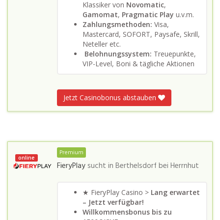
Klassiker von
Novomatic
,
Gamomat
,
Pragmatic Play
u.v.m.
Zahlungsmethoden:
Visa,
Mastercard, SOFORT, Paysafe, Skrill,
Neteller etc.
Belohnungssystem:
Treuepunkte,
VIP-Level, Boni & tägliche Aktionen
Jetzt Casinobonus abstauben
Premium
online
FieryPlay
sucht in
Berthelsdorf bei Herrnhut
★ FieryPlay Casino >
Lang erwartet
– Jetzt verfügbar!
Willkommensbonus bis zu