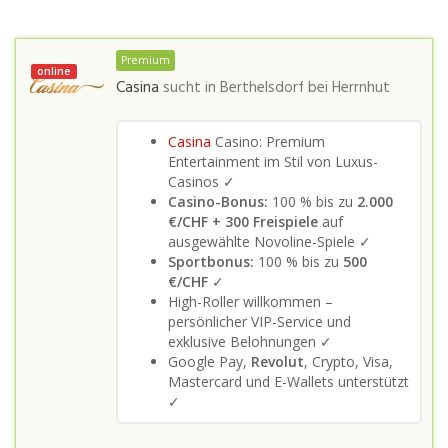
Premium
online
Casina
sucht in
Berthelsdorf bei Herrnhut
Casina
Casino: Premium
Entertainment im Stil von Luxus-
Casinos ✓
Casino-Bonus:
100 % bis zu
2.000
€/CHF + 300 Freispiele
auf
ausgewählte Novoline-Spiele ✓
Sportbonus:
100 % bis zu
500
€/CHF
✓
High-Roller willkommen –
persönlicher VIP-Service und
exklusive Belohnungen ✓
Google Pay,
Revolut
, Crypto, Visa,
Mastercard und E-Wallets unterstützt
✓