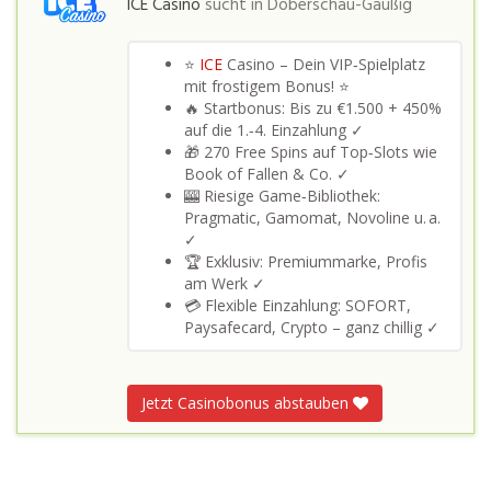
ICE Casino
sucht in
Doberschau-Gaußig
⭐
ICE
Casino – Dein VIP‑Spielplatz
mit frostigem Bonus! ⭐
🔥 Startbonus: Bis zu €1.500 + 450%
auf die 1.‑4. Einzahlung ✓
🎁 270 Free Spins auf Top‑Slots wie
Book of Fallen & Co. ✓
🎰 Riesige Game‑Bibliothek:
Pragmatic, Gamomat, Novoline u. a.
✓
🏆 Exklusiv: Premiummarke, Profis
am Werk ✓
💳 Flexible Einzahlung: SOFORT,
Paysafecard, Crypto – ganz chillig ✓
Jetzt Casinobonus abstauben