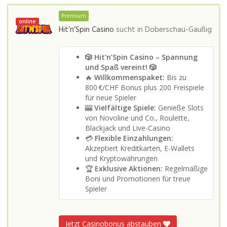
Premium
online
Hit’n’Spin Casino
sucht in
Doberschau-Gaußig
🎲 Hit’n’Spin Casino – Spannung
und Spaß vereint! 🎲
🔥
Willkommenspaket:
Bis zu
800 €/CHF Bonus plus 200 Freispiele
für neue Spieler
🎰
Vielfältige Spiele:
Genieße Slots
von Novoline und Co., Roulette,
Blackjack und Live-Casino
💳
Flexible Einzahlungen:
Akzeptiert Kreditkarten, E-Wallets
und Kryptowährungen
🏆
Exklusive Aktionen:
Regelmäßige
Boni und Promotionen für treue
Spieler
Jetzt Casinobonus abstauben