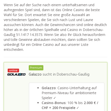
Wenn Sie auf der Suche nach einem unterhaltsamen und
aufregenden Spiel sind, dann ist das Online Casino die beste
Wahl für Sie. Dort erwartet Sie eine große Auswahl an
verschiedenen Spielen, die Sie sich nach Lust und Laune
aussuchen können. Auch die Gewinnchancen sind online deutlich
höher als in der örtlichen Spielhalle und Casino in Doberschau-
Gaußig 51.1417 14.3573. Wenn Sie also Ihr Glück herausfordern
und tolle Gewinne abstauben möchten, dann sollten Sie sich
unbedingt für ein Online Casino auf aus unserer Liste
entscheiden.
Premium
online
Galazzo
sucht in
Doberschau-Gaußig
Golazzo
: Casino-Unterhaltung auf
Premium-Niveau für ambitionierte
Spieler ✓
Casino-Bonus:
100 % bis
2.000 € /
CHF + 200 Freispiele
✓