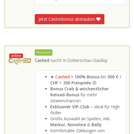
Jetzt Casinobonus abstauben
Premium
online
Cashed
sucht in
Doberschau-Gaußig
★
Cashed
>
100% Bonus
bis
500 € /
CHF
+
200 Freispiele
🤑
Bonus Crab & wöchentlicher
Reload-Bonus
für mehr
Gewinnchancen
Exklusiver VIP-Club
– ideal für High
Roller
Große Auswahl an Spielen, inkl.
Merkur
,
Novoline
&
Bally
Komfortable Zahlungen von