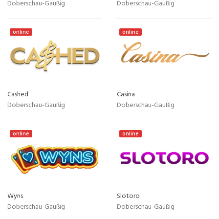
Doberschau-Gaußig
Doberschau-Gaußig
online
online
Cashed
Casina
Doberschau-Gaußig
Doberschau-Gaußig
online
online
Wyns
Slotoro
Doberschau-Gaußig
Doberschau-Gaußig