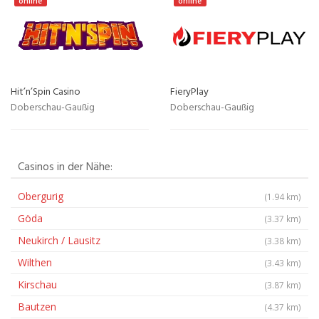
online
online
Hit’n’Spin Casino
FieryPlay
Doberschau-Gaußig
Doberschau-Gaußig
Casinos in der Nähe:
Obergurig
(1.94 km)
Göda
(3.37 km)
Neukirch / Lausitz
(3.38 km)
Wilthen
(3.43 km)
Kirschau
(3.87 km)
Bautzen
(4.37 km)