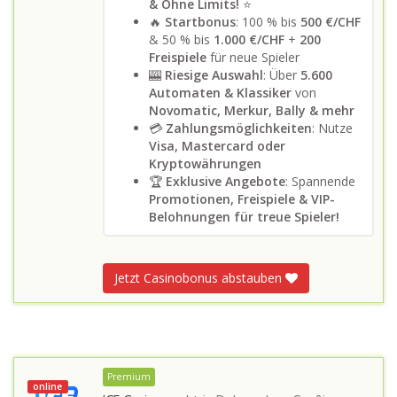
& Ohne Limits!
⭐
🔥
Startbonus
: 100 % bis
500 €/CHF
& 50 % bis
1.000 €/CHF
+
200
Freispiele
für neue Spieler
🎰
Riesige Auswahl
: Über
5.600
Automaten & Klassiker
von
Novomatic, Merkur, Bally & mehr
💳
Zahlungsmöglichkeiten
: Nutze
Visa, Mastercard oder
Kryptowährungen
🏆
Exklusive Angebote
: Spannende
Promotionen, Freispiele & VIP-
Belohnungen für treue Spieler!
Jetzt Casinobonus abstauben
Premium
online