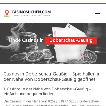
Skip
to
main
Toggl
content
navig
Finde Casinos in
Doberschau-Gaußig
Casinos in Doberschau-Gaußig – Spielhallen in
der Nähe von Doberschau-Gaußig geöffnet
1. Casinos in der Nähe von Doberschau-Gaußig –
einfach und bequem finden!
Die Casinos in der Nähe von 02692,01877,02633 Doberschau-
Gaußig sind einfach und bequem zu finden. Dank des Internets