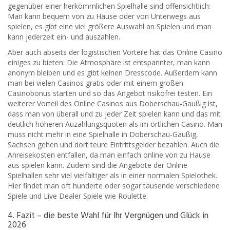
gegenüber einer herkömmlichen Spielhalle sind offensichtlich:
Man kann bequem von zu Hause oder von Unterwegs aus
spielen, es gibt eine viel größere Auswahl an Spielen und man
kann jederzeit ein- und auszahlen.
Aber auch abseits der logistischen Vorteile hat das Online Casino
einiges zu bieten: Die Atmosphäre ist entspannter, man kann
anonym bleiben und es gibt keinen Dresscode. Außerdem kann
man bei vielen Casinos gratis oder mit einem großen
Casinobonus starten und so das Angebot risikofrei testen. Ein
weiterer Vorteil des Online Casinos aus Doberschau-Gaußig ist,
dass man von überall und zu jeder Zeit spielen kann und das mit
deutlich höheren Auzahlungsquoten als im örtlichen Casino. Man
muss nicht mehr in eine Spielhalle in Doberschau-Gaußig,
Sachsen gehen und dort teure Eintrittsgelder bezahlen. Auch die
Anreisekosten entfallen, da man einfach online von zu Hause
aus spielen kann. Zudem sind die Angebote der Online
Spielhallen sehr viel vielfältiger als in einer normalen Spielothek.
Hier findet man oft hunderte oder sogar tausende verschiedene
Spiele und Live Dealer Spiele wie Roulette.
4. Fazit – die beste Wahl für Ihr Vergnügen und Glück in
2026