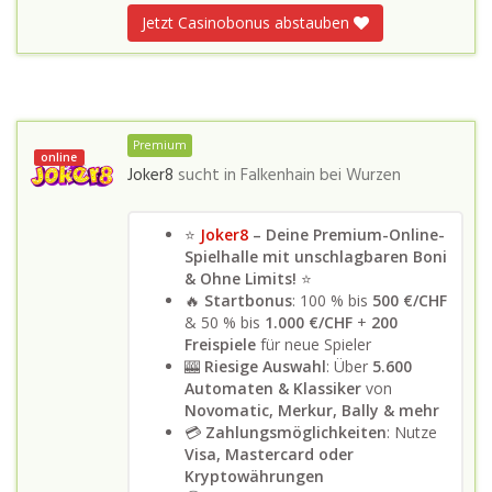
Jetzt Casinobonus abstauben
Premium
online
Joker8
sucht in
Falkenhain bei Wurzen
⭐
Joker8
– Deine Premium-Online-
Spielhalle mit unschlagbaren Boni
& Ohne Limits!
⭐
🔥
Startbonus
: 100 % bis
500 €/CHF
& 50 % bis
1.000 €/CHF
+
200
Freispiele
für neue Spieler
🎰
Riesige Auswahl
: Über
5.600
Automaten & Klassiker
von
Novomatic, Merkur, Bally & mehr
💳
Zahlungsmöglichkeiten
: Nutze
Visa, Mastercard oder
Kryptowährungen