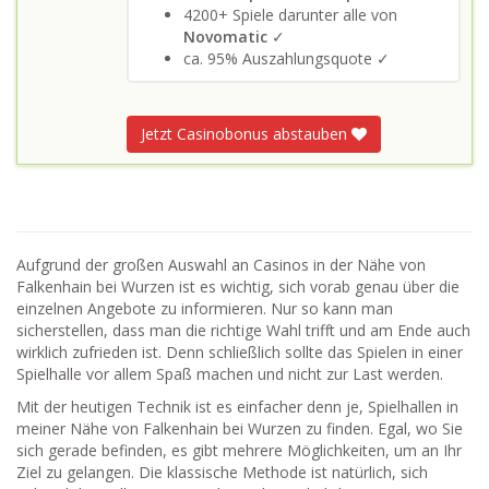
4200+ Spiele darunter alle von
Novomatic
✓
ca. 95% Auszahlungsquote ✓
Jetzt Casinobonus abstauben
Aufgrund der großen Auswahl an Casinos in der Nähe von
Falkenhain bei Wurzen ist es wichtig, sich vorab genau über die
einzelnen Angebote zu informieren. Nur so kann man
sicherstellen, dass man die richtige Wahl trifft und am Ende auch
wirklich zufrieden ist. Denn schließlich sollte das Spielen in einer
Spielhalle vor allem Spaß machen und nicht zur Last werden.
Mit der heutigen Technik ist es einfacher denn je, Spielhallen in
meiner Nähe von Falkenhain bei Wurzen zu finden. Egal, wo Sie
sich gerade befinden, es gibt mehrere Möglichkeiten, um an Ihr
Ziel zu gelangen. Die klassische Methode ist natürlich, sich