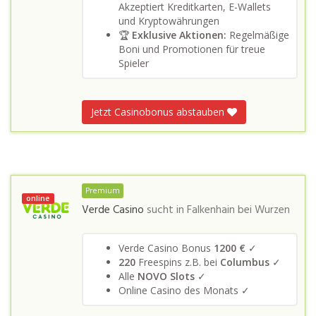
Akzeptiert Kreditkarten, E-Wallets
und Kryptowährungen
🏆
Exklusive Aktionen:
Regelmäßige
Boni und Promotionen für treue
Spieler
Jetzt Casinobonus abstauben
Premium
online
Verde Casino
sucht in
Falkenhain bei Wurzen
Verde Casino Bonus
1200 €
✓
220
Freespins z.B. bei
Columbus
✓
Alle
NOVO Slots
✓
Online Casino des Monats ✓