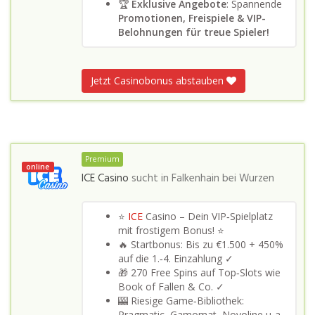
🏆
Exklusive Angebote
: Spannende
Promotionen, Freispiele & VIP-
Belohnungen für treue Spieler!
Jetzt Casinobonus abstauben
Premium
online
ICE Casino
sucht in
Falkenhain bei Wurzen
⭐
ICE
Casino – Dein VIP‑Spielplatz
mit frostigem Bonus! ⭐
🔥 Startbonus: Bis zu €1.500 + 450%
auf die 1.‑4. Einzahlung ✓
🎁 270 Free Spins auf Top‑Slots wie
Book of Fallen & Co. ✓
🎰 Riesige Game‑Bibliothek:
Pragmatic, Gamomat, Novoline u. a.