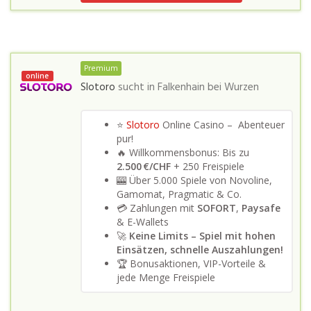
Premium
online
Slotoro
sucht in
Falkenhain bei Wurzen
⭐
Slotoro
Online Casino – Abenteuer
pur!
🔥 Willkommensbonus: Bis zu
2.500 €/CHF
+ 250 Freispiele
🎰 Über 5.000 Spiele von Novoline,
Gamomat, Pragmatic & Co.
💳 Zahlungen mit
SOFORT
,
Paysafe
& E-Wallets
🚀
Keine Limits – Spiel mit hohen
Einsätzen, schnelle Auszahlungen!
🏆 Bonusaktionen, VIP-Vorteile &
jede Menge Freispiele