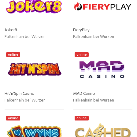
Joker8
FieryPlay
Falkenhain bei Wurzen
Falkenhain bei Wurzen
online
online
Hit’n’Spin Casino
MAD Casino
Falkenhain bei Wurzen
Falkenhain bei Wurzen
online
online