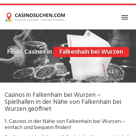
Skip
to
main
Toggl
content
navig
Finde Casinos in
Falkenhain bei Wurzen
Casinos in Falkenhain bei Wurzen –
Spielhallen in der Nähe von Falkenhain bei
Wurzen geöffnet
1. Casinos in der Nähe von Falkenhain bei Wurzen –
einfach und bequem finden!