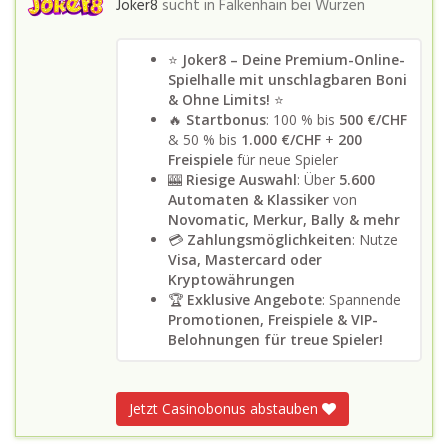
Joker8
sucht in
Falkenhain bei Wurzen
⭐
Joker8 – Deine Premium-Online-
Spielhalle mit unschlagbaren Boni
& Ohne Limits!
⭐
🔥
Startbonus
: 100 % bis
500 €/CHF
& 50 % bis
1.000 €/CHF
+
200
Freispiele
für neue Spieler
🎰
Riesige Auswahl
: Über
5.600
Automaten & Klassiker
von
Novomatic, Merkur, Bally & mehr
💳
Zahlungsmöglichkeiten
: Nutze
Visa, Mastercard oder
Kryptowährungen
🏆
Exklusive Angebote
: Spannende
Promotionen, Freispiele & VIP-
Belohnungen für treue Spieler!
Jetzt Casinobonus abstauben