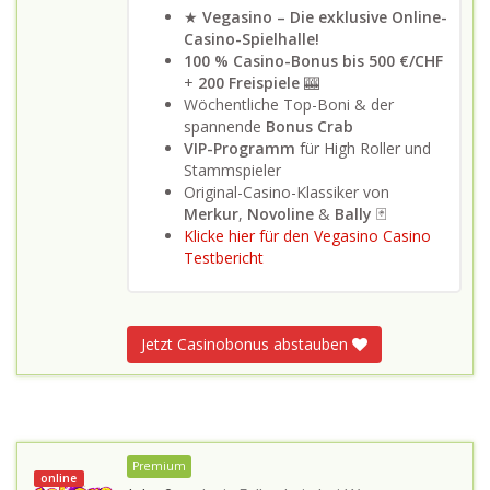
★
Vegasino – Die exklusive Online-
Casino-Spielhalle!
100 % Casino-Bonus bis 500 €/CHF
+
200 Freispiele
🎰
Wöchentliche Top-Boni & der
spannende
Bonus Crab
VIP-Programm
für High Roller und
Stammspieler
Original-Casino-Klassiker von
Merkur
,
Novoline
&
Bally
🃏
Klicke hier für den Vegasino Casino
Testbericht
Jetzt Casinobonus abstauben
Premium
online