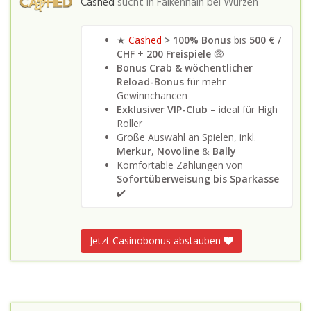
Cashed
sucht in
Falkenhain bei Wurzen
★
Cashed
>
100% Bonus
bis
500 € /
CHF
+
200 Freispiele
🤑
Bonus Crab & wöchentlicher
Reload-Bonus
für mehr
Gewinnchancen
Exklusiver VIP-Club
– ideal für High
Roller
Große Auswahl an Spielen, inkl.
Merkur
,
Novoline
&
Bally
Komfortable Zahlungen von
Sofortüberweisung bis Sparkasse
✔️
Jetzt Casinobonus abstauben