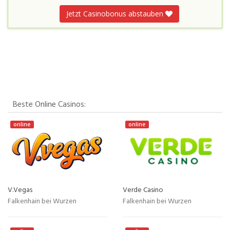
Jetzt Casinobonus abstauben
Beste Online Casinos:
online
online
V.Vegas
Verde Casino
Falkenhain bei Wurzen
Falkenhain bei Wurzen