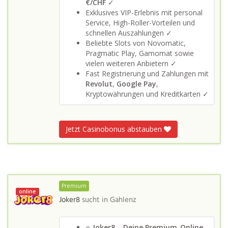
€/CHF
✓
Exklusives VIP-Erlebnis mit personal
Service, High-Roller-Vorteilen und
schnellen Auszahlungen ✓
Beliebte Slots von Novomatic,
Pragmatic Play, Gamomat sowie
vielen weiteren Anbietern ✓
Fast Registrierung und Zahlungen mit
Revolut
,
Google Pay
,
Kryptowährungen und Kreditkarten ✓
Jetzt Casinobonus abstauben
Premium
online
Joker8
sucht in
Gahlenz
⭐
Joker8 – Deine Premium-Online-