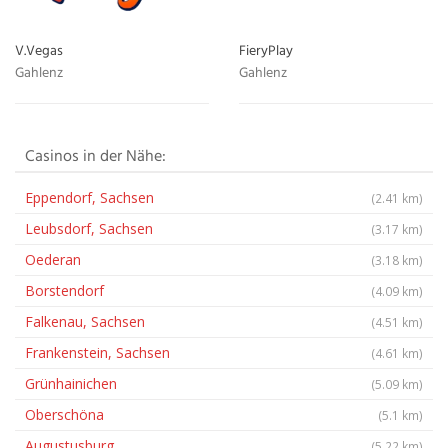
V.Vegas
FieryPlay
Gahlenz
Gahlenz
Casinos in der Nähe:
Eppendorf, Sachsen
(2.41 km)
Leubsdorf, Sachsen
(3.17 km)
Oederan
(3.18 km)
Borstendorf
(4.09 km)
Falkenau, Sachsen
(4.51 km)
Frankenstein, Sachsen
(4.61 km)
Grünhainichen
(5.09 km)
Oberschöna
(5.1 km)
Augustusburg
(5.22 km)