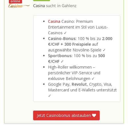
online
Casina
sucht in
Gahlenz
Casina
Casino: Premium
Entertainment im Stil von Luxus-
Casinos ✓
Casino-Bonus:
100 % bis zu
2.000
€/CHF + 300 Freispiele
auf
ausgewählte Novoline-Spiele ✓
Sportbonus:
100 % bis zu
500
€/CHF
✓
High-Roller willkommen –
persönlicher VIP-Service und
exklusive Belohnungen ✓
Google Pay,
Revolut
, Crypto, Visa,
Mastercard und E-Wallets unterstützt
✓
Jetzt Casinobonus abstauben