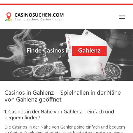
Skip
to
main
Toggl
content
navig
Finde Casinos in
Gahlenz
Casinos in Gahlenz – Spielhallen in der Nähe
von Gahlenz geöffnet
1. Casinos in der Nähe von Gahlenz – einfach und
bequem finden!
Die Casinos in der Nähe von Gahlenz sind einfach und bequem
zu finden. Dank des Internets ist es heutzutage möglich, ganz