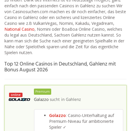
einfach nach den passenden Casinos in Gahlenz zu suchen Wir
von Casinosuchen.com machen es dir noch einfacher, das beste
Casino in Gahlenz oder ein sicheres und lizenziertes Online
Casino wie z.B VulkanVegas, Nomini, Kakadu, Vegadream,
National Casino
, Nomini oder BoaBoa Online Casino, welches
du legal aus Deutschland, Sachsen Gahlenz nutzen kannst. So
kann man sich die Suche nach einer geeigneten Spielhalle in der
Nähe oder Spielothek sparen und die Zeit für das eigentliche
Spielen nutzen.
Top 12 Online Casinos in Deutschland, Gahlenz mit
Bonus August 2026
Premium
online
Galazzo
sucht in
Gahlenz
Golazzo
: Casino-Unterhaltung auf
Premium-Niveau für ambitionierte
Spieler ✓