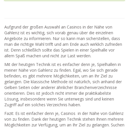
Aufgrund der großen Auswahl an Casinos in der Nähe von
Gahlenz ist es wichtig, sich vorab genau über die einzelnen
Angebote zu informieren. Nur so kann man sicherstellen, dass
man die richtige Wahl trifft und am Ende auch wirklich zufrieden
ist. Denn schließlich sollte das Spielen in einer Spielhalle vor
allem Spaß machen und nicht zur Last werden.
Mit der heutigen Technik ist es einfacher denn je, Spielhallen in
meiner Nähe von Gahlenz zu finden. Egal, wo Sie sich gerade
befinden, es gibt mehrere Möglichkeiten, um an Ihr Ziel zu
gelangen. Die klassische Methode ist natürlich, sich anhand der
Gelben Seiten oder anderer ähnlicher Branchenverzeichnisse
orientieren. Dies ist jedoch nicht immer die praktikabelste
Lösung, insbesondere wenn Sie unterwegs sind und keinen
Zugriff auf ein solches Verzeichnis haben.
Fazit: Es ist einfacher denn je, Casinos in der Nähe von Gahlenz
von zu finden. Dank der heutigen Technik stehen Ihnen mehrere
Möglichkeiten zur Verfügung, um an Ihr Ziel zu gelangen. Suchen