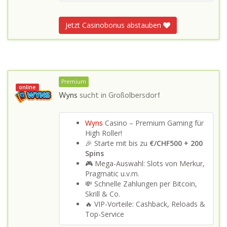
Jetzt Casinobonus abstauben
Premium
online
Wyns
sucht in
Großolbersdorf
Wyns
Casino – Premium Gaming für
High Roller!
🎉 Starte mit bis zu
€/CHF500 + 200
Spins
🎮 Mega-Auswahl: Slots von Merkur,
Pragmatic u.v.m.
💸 Schnelle Zahlungen per Bitcoin,
Skrill & Co.
🔥 VIP-Vorteile: Cashback, Reloads &
Top-Service