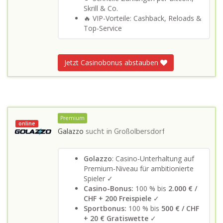
Skrill & Co.
🔥 VIP-Vorteile: Cashback, Reloads &
Top-Service
Jetzt Casinobonus abstauben
Premium
online
Galazzo
sucht in
Großolbersdorf
Golazzo
: Casino-Unterhaltung auf
Premium-Niveau für ambitionierte
Spieler ✓
Casino-Bonus:
100 % bis
2.000 € /
CHF + 200 Freispiele
✓
Sportbonus:
100 % bis
500 € / CHF
+ 20 € Gratiswette
✓