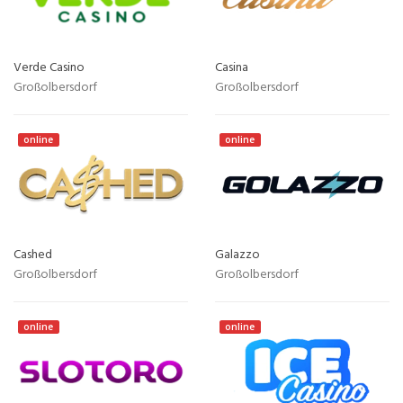
Verde Casino
Casina
Großolbersdorf
Großolbersdorf
online
online
Cashed
Galazzo
Großolbersdorf
Großolbersdorf
online
online