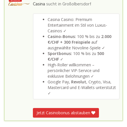
Casina
sucht in
Großolbersdorf
Casina Casino: Premium
Entertainment im Stil von Luxus-
Casinos ✓
Casino-Bonus:
100 % bis zu
2.000
€/CHF + 300 Freispiele
auf
ausgewählte Novoline-Spiele ✓
Sportbonus:
100 % bis zu
500
€/CHF
✓
High-Roller willkommen –
persönlicher VIP-Service und
exklusive Belohnungen ✓
Google Pay,
Revolut
, Crypto, Visa,
Mastercard und E-Wallets unterstützt
✓
Jetzt Casinobonus abstauben