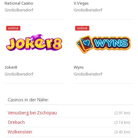
National Casino
V.Vegas
Großolbersdorf
Großolbersdorf
online
online
Joker8
Wyns
Großolbersdorf
Großolbersdorf
Casinos in der Nähe:
Venusberg bei Zschopau
(2.91 km)
Drebach
(3.18 km)
Wolkenstein
(3.45 km)