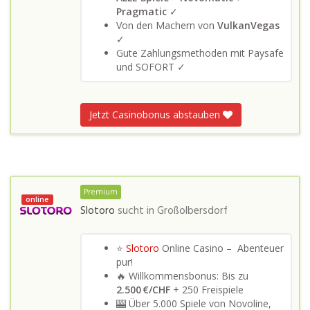
Pragmatic
✓
Von den Machern von
VulkanVegas
✓
Gute Zahlungsmethoden mit Paysafe
und SOFORT ✓
Jetzt Casinobonus abstauben
Premium
online
Slotoro
sucht in
Großolbersdorf
⭐
Slotoro
Online Casino – Abenteuer
pur!
🔥 Willkommensbonus: Bis zu
2.500 €/CHF
+ 250 Freispiele
🎰 Über 5.000 Spiele von Novoline,