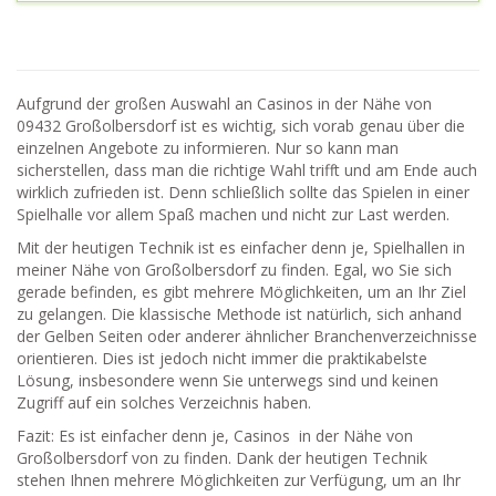
Aufgrund der großen Auswahl an Casinos in der Nähe von
09432 Großolbersdorf ist es wichtig, sich vorab genau über die
einzelnen Angebote zu informieren. Nur so kann man
sicherstellen, dass man die richtige Wahl trifft und am Ende auch
wirklich zufrieden ist. Denn schließlich sollte das Spielen in einer
Spielhalle vor allem Spaß machen und nicht zur Last werden.
Mit der heutigen Technik ist es einfacher denn je, Spielhallen in
meiner Nähe von Großolbersdorf zu finden. Egal, wo Sie sich
gerade befinden, es gibt mehrere Möglichkeiten, um an Ihr Ziel
zu gelangen. Die klassische Methode ist natürlich, sich anhand
der Gelben Seiten oder anderer ähnlicher Branchenverzeichnisse
orientieren. Dies ist jedoch nicht immer die praktikabelste
Lösung, insbesondere wenn Sie unterwegs sind und keinen
Zugriff auf ein solches Verzeichnis haben.
Fazit: Es ist einfacher denn je, Casinos in der Nähe von
Großolbersdorf von zu finden. Dank der heutigen Technik
stehen Ihnen mehrere Möglichkeiten zur Verfügung, um an Ihr