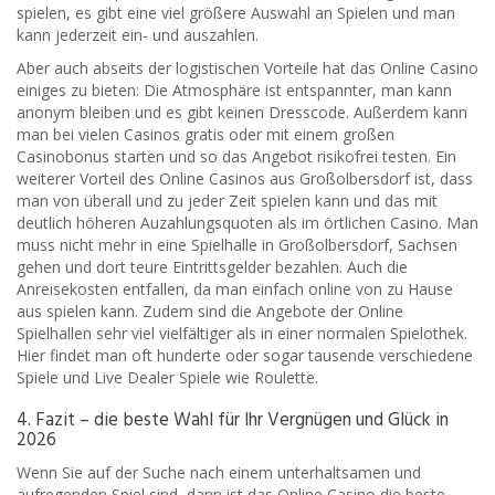
spielen, es gibt eine viel größere Auswahl an Spielen und man
kann jederzeit ein- und auszahlen.
Aber auch abseits der logistischen Vorteile hat das Online Casino
einiges zu bieten: Die Atmosphäre ist entspannter, man kann
anonym bleiben und es gibt keinen Dresscode. Außerdem kann
man bei vielen Casinos gratis oder mit einem großen
Casinobonus starten und so das Angebot risikofrei testen. Ein
weiterer Vorteil des Online Casinos aus Großolbersdorf ist, dass
man von überall und zu jeder Zeit spielen kann und das mit
deutlich höheren Auzahlungsquoten als im örtlichen Casino. Man
muss nicht mehr in eine Spielhalle in Großolbersdorf, Sachsen
gehen und dort teure Eintrittsgelder bezahlen. Auch die
Anreisekosten entfallen, da man einfach online von zu Hause
aus spielen kann. Zudem sind die Angebote der Online
Spielhallen sehr viel vielfältiger als in einer normalen Spielothek.
Hier findet man oft hunderte oder sogar tausende verschiedene
Spiele und Live Dealer Spiele wie Roulette.
4. Fazit – die beste Wahl für Ihr Vergnügen und Glück in
2026
Wenn Sie auf der Suche nach einem unterhaltsamen und
aufregenden Spiel sind, dann ist das Online Casino die beste