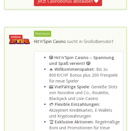
Jetzt Casinobonus abstauben
Premium
online
Hit’n’Spin Casino
sucht in
Großolbersdorf
🎲 Hit’n’Spin Casino – Spannung
und Spaß vereint! 🎲
🔥
Willkommenspaket:
Bis zu
800 €/CHF Bonus plus 200 Freispiele
für neue Spieler
🎰
Vielfältige Spiele:
Genieße Slots
von Novoline und Co., Roulette,
Blackjack und Live-Casino
💳
Flexible Einzahlungen:
Akzeptiert Kreditkarten, E-Wallets
und Kryptowährungen
🏆
Exklusive Aktionen:
Regelmäßige
Boni und Promotionen für treue