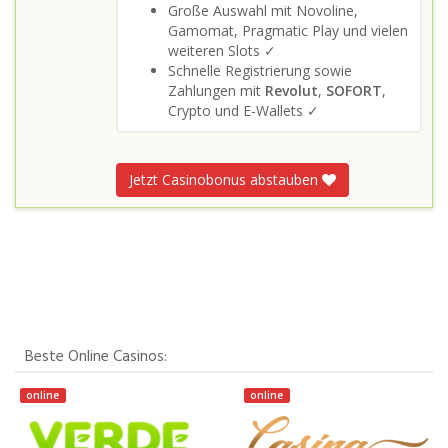
Große Auswahl mit Novoline,
Gamomat, Pragmatic Play und vielen
weiteren Slots ✓
Schnelle Registrierung sowie
Zahlungen mit
Revolut
,
SOFORT
,
Crypto und E-Wallets ✓
Jetzt Casinobonus abstauben
Beste Online Casinos:
online
online