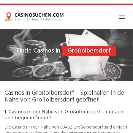
Skip
to
main
Toggl
content
navig
Finde Casinos in
Großolbersdorf
Casinos in Großolbersdorf – Spielhallen in der
Nähe von Großolbersdorf geöffnet
1. Casinos in der Nähe von Großolbersdorf – einfach
und bequem finden!
Die Casinos in der Nähe von 09432 Großolbersdorf sind einfach
und bequem zu finden. Dank des Internets ist es heutzutage