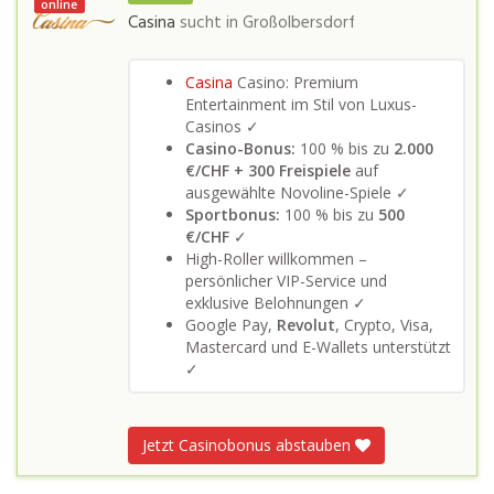
online
Casina
sucht in
Großolbersdorf
Casina
Casino: Premium
Entertainment im Stil von Luxus-
Casinos ✓
Casino-Bonus:
100 % bis zu
2.000
€/CHF + 300 Freispiele
auf
ausgewählte Novoline-Spiele ✓
Sportbonus:
100 % bis zu
500
€/CHF
✓
High-Roller willkommen –
persönlicher VIP-Service und
exklusive Belohnungen ✓
Google Pay,
Revolut
, Crypto, Visa,
Mastercard und E-Wallets unterstützt
✓
Jetzt Casinobonus abstauben