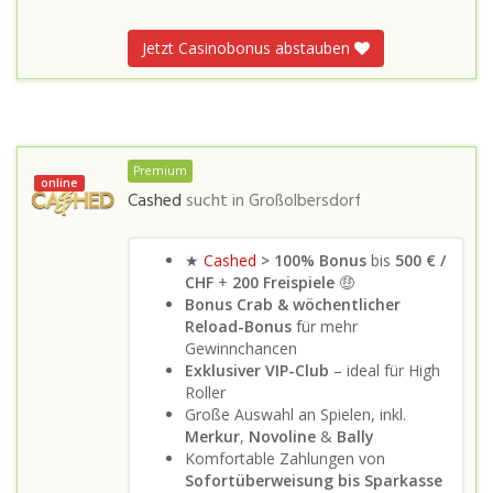
Jetzt Casinobonus abstauben
Premium
online
Cashed
sucht in
Großolbersdorf
★
Cashed
>
100% Bonus
bis
500 € /
CHF
+
200 Freispiele
🤑
Bonus Crab & wöchentlicher
Reload-Bonus
für mehr
Gewinnchancen
Exklusiver VIP-Club
– ideal für High
Roller
Große Auswahl an Spielen, inkl.
Merkur
,
Novoline
&
Bally
Komfortable Zahlungen von
Sofortüberweisung bis Sparkasse