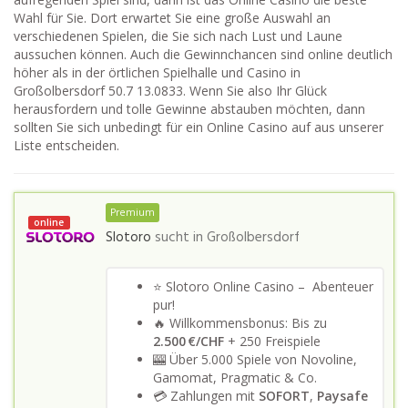
Wahl für Sie. Dort erwartet Sie eine große Auswahl an
verschiedenen Spielen, die Sie sich nach Lust und Laune
aussuchen können. Auch die Gewinnchancen sind online deutlich
höher als in der örtlichen Spielhalle und Casino in
Großolbersdorf 50.7 13.0833. Wenn Sie also Ihr Glück
herausfordern und tolle Gewinne abstauben möchten, dann
sollten Sie sich unbedingt für ein Online Casino auf aus unserer
Liste entscheiden.
Premium
online
Slotoro
sucht in
Großolbersdorf
⭐ Slotoro Online Casino – Abenteuer
pur!
🔥 Willkommensbonus: Bis zu
2.500 €/CHF
+ 250 Freispiele
🎰 Über 5.000 Spiele von Novoline,
Gamomat, Pragmatic & Co.
💳 Zahlungen mit
SOFORT
,
Paysafe