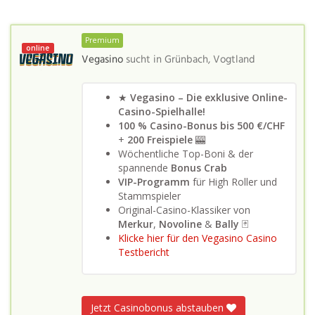
Premium
online
Vegasino
sucht in
Grünbach, Vogtland
★
Vegasino – Die exklusive Online-
Casino-Spielhalle!
100 % Casino-Bonus bis 500 €/CHF
+
200 Freispiele
🎰
Wöchentliche Top-Boni & der
spannende
Bonus Crab
VIP-Programm
für High Roller und
Stammspieler
Original-Casino-Klassiker von
Merkur
,
Novoline
&
Bally
🃏
Klicke hier für den Vegasino Casino
Testbericht
Jetzt Casinobonus abstauben