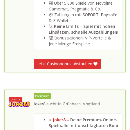
🎰 Über 5.000 Spiele von Novoline,
Gamomat, Pragmatic & Co.
💳 Zahlungen mit
SOFORT
,
Paysafe
& E-Wallets
🚀
Keine Limits – Spiel mit hohen
Einsätzen, schnelle Auszahlungen!
🏆 Bonusaktionen, VIP-Vorteile &
jede Menge Freispiele
Jetzt Casinobonus abstauben
Premium
online
Joker8
sucht in
Grünbach, Vogtland
⭐
Joker8
– Deine Premium-Online-
Spielhalle mit unschlagbaren Boni