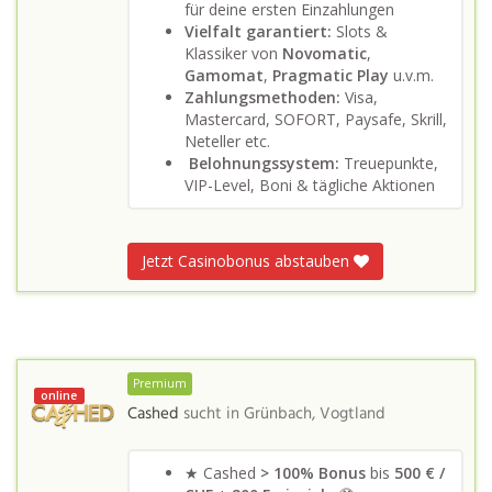
für deine ersten Einzahlungen
Vielfalt garantiert:
Slots &
Klassiker von
Novomatic
,
Gamomat
,
Pragmatic Play
u.v.m.
Zahlungsmethoden:
Visa,
Mastercard, SOFORT, Paysafe, Skrill,
Neteller etc.
Belohnungssystem:
Treuepunkte,
VIP-Level, Boni & tägliche Aktionen
Jetzt Casinobonus abstauben
Premium
online
Cashed
sucht in
Grünbach, Vogtland
★ Cashed
>
100% Bonus
bis
500 € /