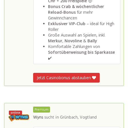
CHF
+
200 Freispiele
🤑
Bonus Crab & wöchentlicher
Reload-Bonus
für mehr
Gewinnchancen
Exklusiver VIP-Club
– ideal für High
Roller
Große Auswahl an Spielen, inkl.
Merkur
,
Novoline
&
Bally
Komfortable Zahlungen von
Sofortüberweisung bis Sparkasse
✔️
Jetzt Casinobonus abstauben
Premium
online
Wyns
sucht in
Grünbach, Vogtland