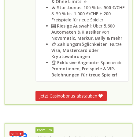
& Ohne Limits!
⭐
🔥
Startbonus
: 100 % bis
500 €/CHF
& 50 % bis
1.000 €/CHF
+
200
Freispiele
für neue Spieler
🎰
Riesige Auswahl
: Über
5.600
Automaten & Klassiker
von
Novomatic, Merkur, Bally & mehr
💳
Zahlungsmöglichkeiten
: Nutze
Visa, Mastercard oder
Kryptowährungen
🏆
Exklusive Angebote
: Spannende
Promotionen, Freispiele & VIP-
Belohnungen für treue Spieler!
Jetzt Casinobonus abstauben
Premium
online