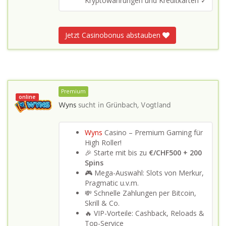
Kryptowährungen und Kreditkarten ✓
Jetzt Casinobonus abstauben
Premium
online
Wyns
sucht in
Grünbach, Vogtland
Wyns
Casino – Premium Gaming für
High Roller!
🎉 Starte mit bis zu
€/CHF500 + 200
Spins
🎮 Mega-Auswahl: Slots von Merkur,
Pragmatic u.v.m.
💸 Schnelle Zahlungen per Bitcoin,
Skrill & Co.
🔥 VIP-Vorteile: Cashback, Reloads &
Top-Service