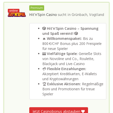
Premium
online
Hit’n’Spin Casino
sucht in
Grünbach, Vogtland
🎲 Hit’n’Spin Casino – Spannung
und Spaß vereint! 🎲
🔥
Willkommenspaket:
Bis zu
800 €/CHF Bonus plus 200 Freispiele
für neue Spieler
🎰
Vielfältige Spiele:
Genieße Slots
von Novoline und Co., Roulette,
Blackjack und Live-Casino
💳
Flexible Einzahlungen:
Akzeptiert Kreditkarten, E-Wallets
und Kryptowährungen
🏆
Exklusive Aktionen:
Regelmäßige
Boni und Promotionen für treue
Spieler
Jetzt Casinobonus abstauben