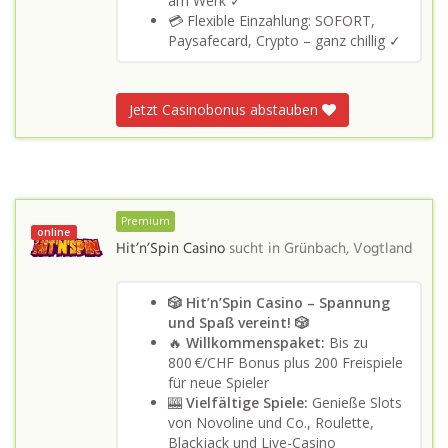
am Werk ✓
💳 Flexible Einzahlung: SOFORT,
Paysafecard, Crypto – ganz chillig ✓
Jetzt Casinobonus abstauben
Premium
online
Hit’n’Spin Casino
sucht in
Grünbach, Vogtland
🎲 Hit’n’Spin Casino – Spannung
und Spaß vereint! 🎲
🔥
Willkommenspaket:
Bis zu
800 €/CHF Bonus plus 200 Freispiele
für neue Spieler
🎰
Vielfältige Spiele:
Genieße Slots
von Novoline und Co., Roulette,
Blackjack und Live-Casino