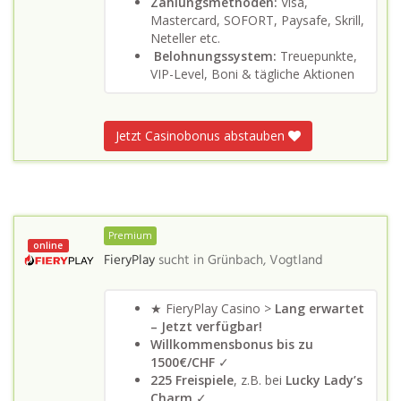
Zahlungsmethoden:
Visa,
Mastercard, SOFORT, Paysafe, Skrill,
Neteller etc.
Belohnungssystem:
Treuepunkte,
VIP-Level, Boni & tägliche Aktionen
Jetzt Casinobonus abstauben
Premium
online
FieryPlay
sucht in
Grünbach, Vogtland
★ FieryPlay Casino >
Lang erwartet
– Jetzt verfügbar!
Willkommensbonus bis zu
1500€/CHF
✓
225 Freispiele
, z.B. bei
Lucky Lady’s
Charm
✓