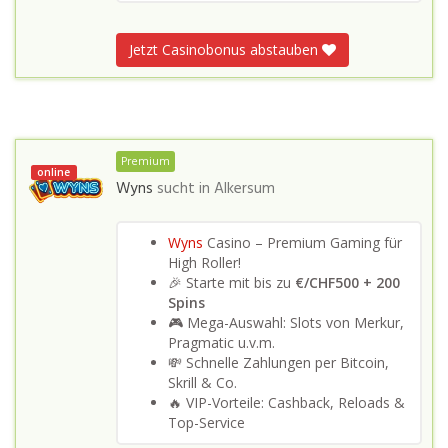
Jetzt Casinobonus abstauben
Premium
online
Wyns
sucht in
Alkersum
Wyns
Casino – Premium Gaming für
High Roller!
🎉 Starte mit bis zu
€/CHF500 + 200
Spins
🎮 Mega-Auswahl: Slots von Merkur,
Pragmatic u.v.m.
💸 Schnelle Zahlungen per Bitcoin,
Skrill & Co.
🔥 VIP-Vorteile: Cashback, Reloads &
Top-Service