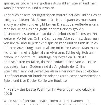
spielen, es gibt eine viel größere Auswahl an Spielen und man
kann jederzeit ein- und auszahlen.
Aber auch abseits der logistischen Vorteile hat das Online Casino
einiges zu bieten: Die Atmosphäre ist entspannter, man kann
anonym bleiben und es gibt keinen Dresscode. Außerdem kann
man bei vielen Casinos gratis oder mit einem großen
Casinobonus starten und so das Angebot risikofrei testen. Ein
weiterer Vorteil des Online Casinos aus Alkersum ist, dass man
von überall und zu jeder Zeit spielen kann und das mit deutlich
höheren Auzahlungsquoten als im örtlichen Casino. Man muss
nicht mehr in eine Spielhalle in Alkersum, Schleswig-Holstein
gehen und dort teure Eintrittsgelder bezahlen. Auch die
Anreisekosten entfallen, da man einfach online von zu Hause
aus spielen kann. Zudem sind die Angebote der Online
Spielhallen sehr viel vielfältiger als in einer normalen Spielothek.
Hier findet man oft hunderte oder sogar tausende verschiedene
Spiele und Live Dealer Spiele wie Roulette.
4. Fazit – die beste Wahl für Ihr Vergnügen und Glück in
2026
Wenn Sie auf der Suche nach einem unterhaltsamen und