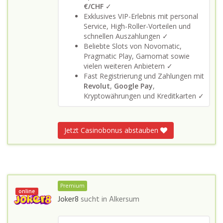
€/CHF
✓
Exklusives VIP-Erlebnis mit personal
Service, High-Roller-Vorteilen und
schnellen Auszahlungen ✓
Beliebte Slots von Novomatic,
Pragmatic Play, Gamomat sowie
vielen weiteren Anbietern ✓
Fast Registrierung und Zahlungen mit
Revolut
,
Google Pay
,
Kryptowährungen und Kreditkarten ✓
Jetzt Casinobonus abstauben
Premium
online
Joker8
sucht in
Alkersum