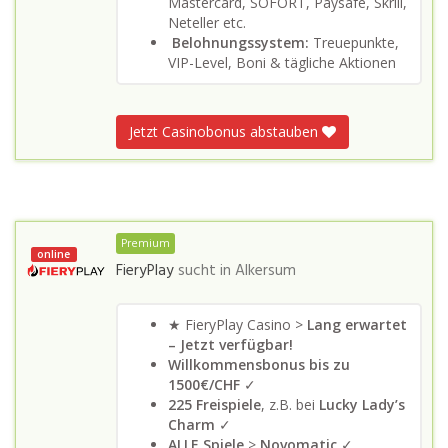
Mastercard, SOFORT, Paysafe, Skrill,
Neteller etc.
Belohnungssystem:
Treuepunkte,
VIP-Level, Boni & tägliche Aktionen
Jetzt Casinobonus abstauben
Premium
online
FieryPlay
sucht in
Alkersum
★ FieryPlay Casino >
Lang erwartet
– Jetzt verfügbar!
Willkommensbonus bis zu
1500€/CHF
✓
225 Freispiele
, z.B. bei
Lucky Lady’s
Charm
✓
ALLE Spiele
>
Novomatic
✓