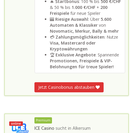
🔥
Startbonus
: 100 % bis
500 €/CHF
& 50 % bis
1.000 €/CHF
+
200
Freispiele
für neue Spieler
🎰
Riesige Auswahl
: Über
5.600
Automaten & Klassiker
von
Novomatic, Merkur, Bally & mehr
💳
Zahlungsmöglichkeiten
: Nutze
Visa, Mastercard oder
Kryptowährungen
🏆
Exklusive Angebote
: Spannende
Promotionen, Freispiele & VIP-
Belohnungen für treue Spieler!
Jetzt Casinobonus abstauben
Premium
online
ICE Casino
sucht in
Alkersum