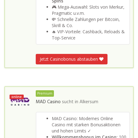
Spins
🎮 Mega-Auswahl: Slots von Merkur,
Pragmatic u.v.m.
💸 Schnelle Zahlungen per Bitcoin,
Skrill & Co.
🔥 VIP-Vorteile: Cashback, Reloads &
Top-Service
Jetzt Casinobonus abstauben
Premium
online
MAD Casino
sucht in
Alkersum
MAD Casino: Modernes Online
Casino mit starken Bonusaktionen
und hohen Limits ✓
Willkommensbonus im Casino:
100