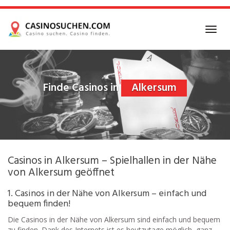
Skip
to
main
Toggl
content
navig
Finde Casinos in
Alkersum
Casinos in Alkersum – Spielhallen in der Nähe
von Alkersum geöffnet
1. Casinos in der Nähe von Alkersum – einfach und
bequem finden!
Die Casinos in der Nähe von Alkersum sind einfach und bequem
zu finden. Dank des Internets ist es heutzutage möglich, ganz