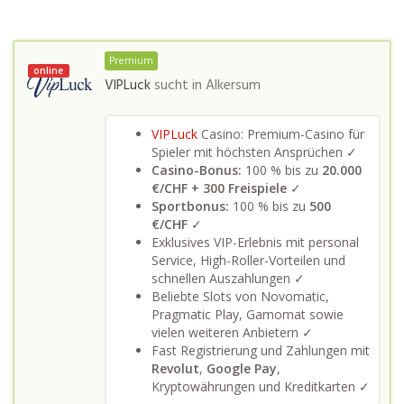
Premium
online
VIPLuck
sucht in
Alkersum
VIPLuck
Casino: Premium-Casino für
Spieler mit höchsten Ansprüchen ✓
Casino-Bonus:
100 % bis zu
20.000
€/CHF + 300 Freispiele
✓
Sportbonus:
100 % bis zu
500
€/CHF
✓
Exklusives VIP-Erlebnis mit personal
Service, High-Roller-Vorteilen und
schnellen Auszahlungen ✓
Beliebte Slots von Novomatic,
Pragmatic Play, Gamomat sowie
vielen weiteren Anbietern ✓
Fast Registrierung und Zahlungen mit
Revolut
,
Google Pay
,
Kryptowährungen und Kreditkarten ✓