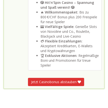
🎲 Hit’n’Spin Casino – Spannung
und Spaß vereint! 🎲
🔥
Willkommenspaket:
Bis zu
800 €/CHF Bonus plus 200 Freispiele
für neue Spieler
🎰
Vielfältige Spiele:
Genieße Slots
von Novoline und Co., Roulette,
Blackjack und Live-Casino
💳
Flexible Einzahlungen:
Akzeptiert Kreditkarten, E-Wallets
und Kryptowährungen
🏆
Exklusive Aktionen:
Regelmäßige
Boni und Promotionen für treue
Spieler
Jetzt Casinobonus abstauben