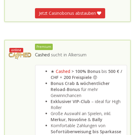
Jetzt Casinobonus abstauben
Premium
online
Cashed
sucht in
Alkersum
★
Cashed
>
100% Bonus
bis
500 € /
CHF
+
200 Freispiele
🤑
Bonus Crab & wöchentlicher
Reload-Bonus
für mehr
Gewinnchancen
Exklusiver VIP-Club
– ideal für High
Roller
Große Auswahl an Spielen, inkl.
Merkur
,
Novoline
&
Bally
Komfortable Zahlungen von
Sofortüberweisung bis Sparkasse