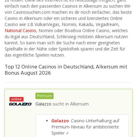
einfach nach den passenden Casinos in Alkersum zu suchen Wir
von Casinosuchen.com machen es dir noch einfacher, das beste
Casino in Alkersum oder ein sicheres und lizenziertes Online
Casino wie z.B VulkanVegas, Nomini, Kakadu, Vegadream,
National Casino
, Nomini oder BoaBoa Online Casino, welches
du legal aus Deutschland, Schleswig-Holstein Alkersum nutzen
kannst. So kann man sich die Suche nach einer geeigneten
Spielhalle in der Nähe oder Spielothek sparen und die Zeit für
das eigentliche Spielen nutzen.
Top 12 Online Casinos in Deutschland, Alkersum mit
Bonus August 2026
Premium
online
Galazzo
sucht in
Alkersum
Golazzo
: Casino-Unterhaltung auf
Premium-Niveau für ambitionierte
Spieler ✓