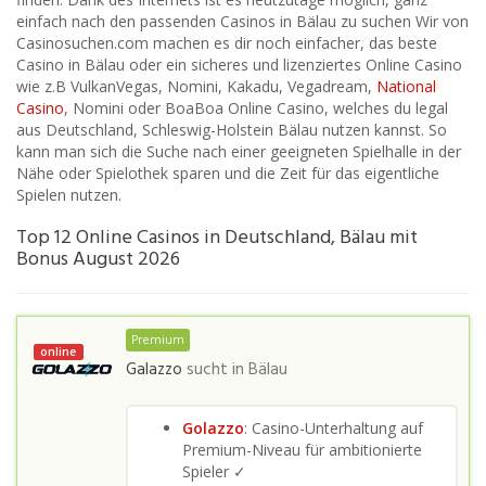
einfach nach den passenden Casinos in Bälau zu suchen Wir von
Casinosuchen.com machen es dir noch einfacher, das beste
Casino in Bälau oder ein sicheres und lizenziertes Online Casino
wie z.B VulkanVegas, Nomini, Kakadu, Vegadream,
National
Casino
, Nomini oder BoaBoa Online Casino, welches du legal
aus Deutschland, Schleswig-Holstein Bälau nutzen kannst. So
kann man sich die Suche nach einer geeigneten Spielhalle in der
Nähe oder Spielothek sparen und die Zeit für das eigentliche
Spielen nutzen.
Top 12 Online Casinos in Deutschland, Bälau mit
Bonus August 2026
Premium
online
Galazzo
sucht in
Bälau
Golazzo
: Casino-Unterhaltung auf
Premium-Niveau für ambitionierte
Spieler ✓