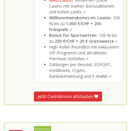
MAD Casino
: Modernes Online
Casino mit starken Bonusaktionen
und hohen Limits ✓
Willkommensbonus im Casino:
100
% bis zu
1.000 €/CHF + 200
Freispiele
✓
Bonus für Sportwetten:
100 % bis
zu
250 €/CHF + 20 € Gratiswette
✓
High-Roller-freundlich mit exklusivem
VIP-Programm und attraktiven
Premium-Vorteilen ✓
Zahlungen per Revolut, SOFORT,
Kreditkarte, Crypto,
Banküberweisung und E-Wallet ✓
Jetzt Casinobonus abstauben
Premium