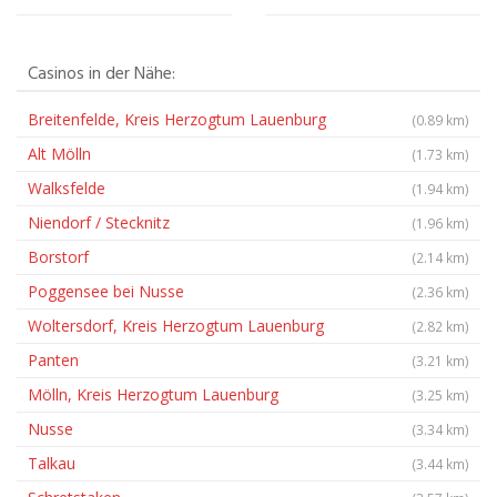
Casinos in der Nähe:
Breitenfelde, Kreis Herzogtum Lauenburg
(0.89 km)
Alt Mölln
(1.73 km)
Walksfelde
(1.94 km)
Niendorf / Stecknitz
(1.96 km)
Borstorf
(2.14 km)
Poggensee bei Nusse
(2.36 km)
Woltersdorf, Kreis Herzogtum Lauenburg
(2.82 km)
Panten
(3.21 km)
Mölln, Kreis Herzogtum Lauenburg
(3.25 km)
Nusse
(3.34 km)
Talkau
(3.44 km)