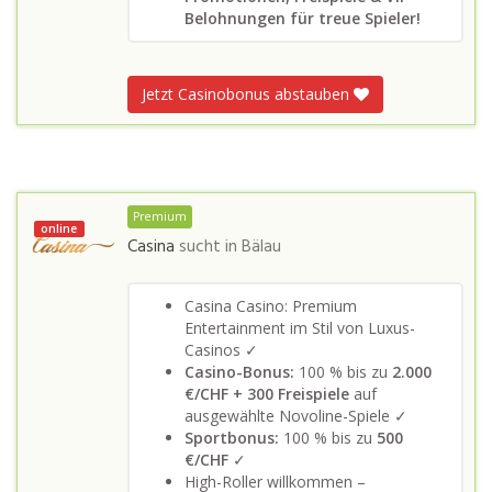
Belohnungen für treue Spieler!
Jetzt Casinobonus abstauben
Premium
online
Casina
sucht in
Bälau
Casina Casino: Premium
Entertainment im Stil von Luxus-
Casinos ✓
Casino-Bonus:
100 % bis zu
2.000
€/CHF + 300 Freispiele
auf
ausgewählte Novoline-Spiele ✓
Sportbonus:
100 % bis zu
500
€/CHF
✓
High-Roller willkommen –