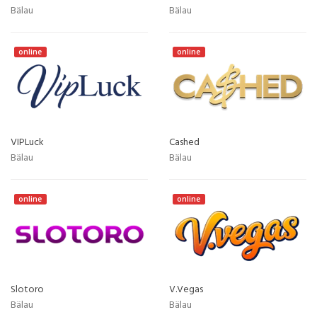
Bälau
Bälau
online
online
VIPLuck
Cashed
Bälau
Bälau
online
online
Slotoro
V.Vegas
Bälau
Bälau