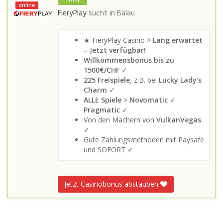
online
FieryPlay
sucht in
Bälau
★ FieryPlay Casino >
Lang erwartet
– Jetzt verfügbar!
Willkommensbonus bis zu
1500€/CHF
✓
225 Freispiele
, z.B. bei
Lucky Lady’s
Charm
✓
ALLE Spiele
>
Novomatic
✓
Pragmatic
✓
Von den Machern von
VulkanVegas
✓
Gute Zahlungsmethoden mit Paysafe
und SOFORT ✓
Jetzt Casinobonus abstauben