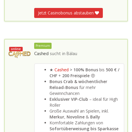
Jetzt Casinobonus abstauben
Premium
online
Cashed
sucht in
Bälau
★
Cashed
>
100% Bonus
bis
500 € /
CHF
+
200 Freispiele
🤑
Bonus Crab & wöchentlicher
Reload-Bonus
für mehr
Gewinnchancen
Exklusiver VIP-Club
– ideal für High
Roller
Große Auswahl an Spielen, inkl.
Merkur
,
Novoline
&
Bally
Komfortable Zahlungen von
Sofortüberweisung bis Sparkasse