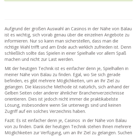
Aufgrund der großen Auswahl an Casinos in der Nähe von Bälau
ist es wichtig, sich vorab genau über die einzelnen Angebote zu
informieren. Nur so kann man sicherstellen, dass man die
richtige Wahl trifft und am Ende auch wirklich zufrieden ist. Denn
schließlich sollte das Spielen in einer Spielhalle vor allem Spaß
machen und nicht zur Last werden.
Mit der heutigen Technik ist es einfacher denn je, Spielhallen in
meiner Nähe von Bälau zu finden. Egal, wo Sie sich gerade
befinden, es gibt mehrere Möglichkeiten, um an Ihr Ziel zu
gelangen. Die klassische Methode ist natürlich, sich anhand der
Gelben Seiten oder anderer ähnlicher Branchenverzeichnisse
orientieren. Dies ist jedoch nicht immer die praktikabelste
Lösung, insbesondere wenn Sie unterwegs sind und keinen
Zugriff auf ein solches Verzeichnis haben.
Fazit: Es ist einfacher denn je, Casinos in der Nähe von Bälau
von zu finden. Dank der heutigen Technik stehen Ihnen mehrere
Möglichkeiten zur Verfügung, um an Ihr Ziel zu gelangen. Suchen