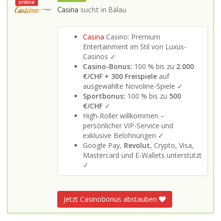
online
Casina
sucht in
Bälau
Casina
Casino: Premium
Entertainment im Stil von Luxus-
Casinos ✓
Casino-Bonus:
100 % bis zu
2.000
€/CHF + 300 Freispiele
auf
ausgewählte Novoline-Spiele ✓
Sportbonus:
100 % bis zu
500
€/CHF
✓
High-Roller willkommen –
persönlicher VIP-Service und
exklusive Belohnungen ✓
Google Pay,
Revolut
, Crypto, Visa,
Mastercard und E-Wallets unterstützt
✓
Jetzt Casinobonus abstauben