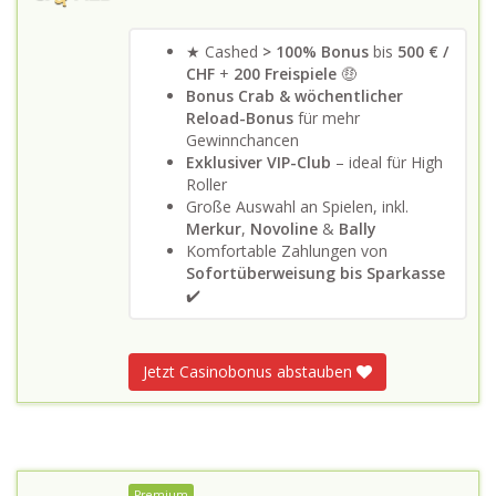
★ Cashed
>
100% Bonus
bis
500 € /
CHF
+
200 Freispiele
🤑
Bonus Crab & wöchentlicher
Reload-Bonus
für mehr
Gewinnchancen
Exklusiver VIP-Club
– ideal für High
Roller
Große Auswahl an Spielen, inkl.
Merkur
,
Novoline
&
Bally
Komfortable Zahlungen von
Sofortüberweisung bis Sparkasse
✔️
Jetzt Casinobonus abstauben
Premium