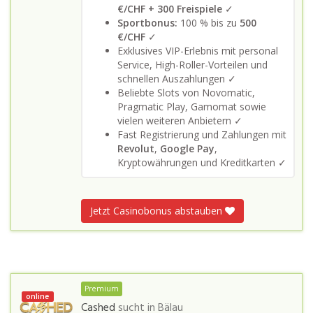
€/CHF + 300 Freispiele
✓
Sportbonus:
100 % bis zu
500
€/CHF
✓
Exklusives VIP-Erlebnis mit personal
Service, High-Roller-Vorteilen und
schnellen Auszahlungen ✓
Beliebte Slots von Novomatic,
Pragmatic Play, Gamomat sowie
vielen weiteren Anbietern ✓
Fast Registrierung und Zahlungen mit
Revolut
,
Google Pay
,
Kryptowährungen und Kreditkarten ✓
Jetzt Casinobonus abstauben
Premium
online
Cashed
sucht in
Bälau