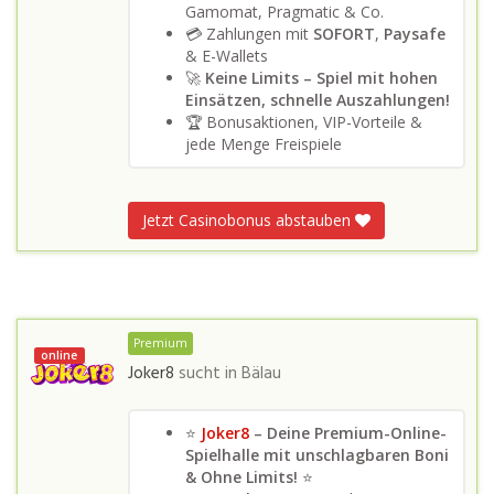
Gamomat, Pragmatic & Co.
💳 Zahlungen mit
SOFORT
,
Paysafe
& E-Wallets
🚀
Keine Limits – Spiel mit hohen
Einsätzen, schnelle Auszahlungen!
🏆 Bonusaktionen, VIP-Vorteile &
jede Menge Freispiele
Jetzt Casinobonus abstauben
Premium
online
Joker8
sucht in
Bälau
⭐
Joker8
– Deine Premium-Online-
Spielhalle mit unschlagbaren Boni
& Ohne Limits!
⭐