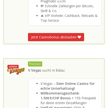
Pragmatic u.v.m.
💸 Schnelle Zahlungen per Bitcoin,
Skrill & Co.
🔥 VIP-Vorteile: Cashback, Reloads &
Top-Service
Jetzt Casinobonus abstauben
Premium
online
V.Vegas
sucht in
Bälau
V.Vegas
– Dein Online-Casino für
echte Unterhaltung!
Willkommensgeschenk:
1.500 €/CHF Bonus
+ 150 Freispiele
für deine ersten Einzahlungen
Vielfalt garantiert:
Slots &