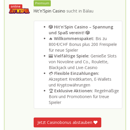
Premium
online
Hit’n’Spin Casino
sucht in
Bälau
🎲 Hit’n’Spin Casino – Spannung
und Spaß vereint! 🎲
🔥
Willkommenspaket:
Bis zu
800 €/CHF Bonus plus 200 Freispiele
für neue Spieler
🎰
Vielfältige Spiele:
Genieße Slots
von Novoline und Co., Roulette,
Blackjack und Live-Casino
💳
Flexible Einzahlungen:
Akzeptiert Kreditkarten, E-Wallets
und Kryptowährungen
🏆
Exklusive Aktionen:
Regelmäßige
Boni und Promotionen für treue
Spieler
Jetzt Casinobonus abstauben