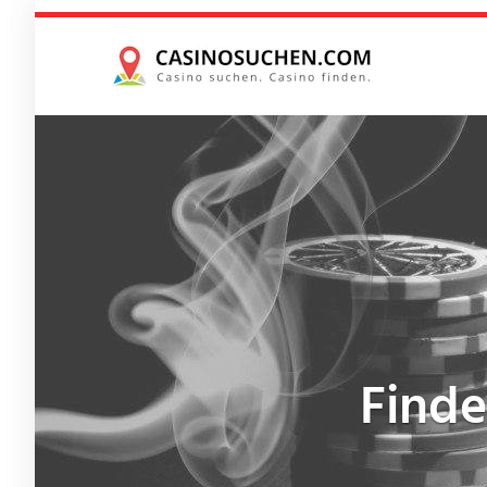
Skip
to
main
content
Finde