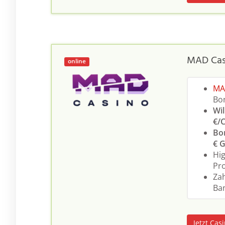
MAD Cas
online
MA
Bo
Wi
€/C
Bo
€ G
Hig
Pr
Zah
Ba
Jetzt Ca