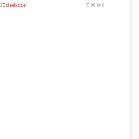
Düchelsdorf
(5.86 km)