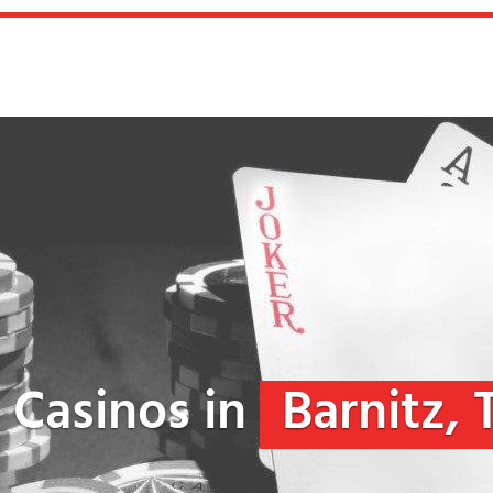
 Casinos in
Barnitz, 