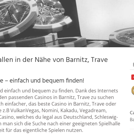
allen in der Nähe von Barnitz, Trave
ave – einfach und bequem finden!
ind einfach und bequem zu finden. Dank des Internets
 den passenden Casinos in Barnitz, Trave zu suchen
einfacher, das beste Casino in Barnitz, Trave oder
wie z.B VulkanVegas, Nomini, Kakadu, Vegadream,
C
asino, welches du legal aus Deutschland, Schleswig-
Ba
n man sich die Suche nach einer geeigneten Spielhalle
t für das eigentliche Spielen nutzen.