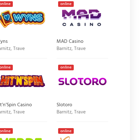
online
online
yns
MAD Casino
rnitz, Trave
Barnitz, Trave
online
online
t’n’Spin Casino
Slotoro
rnitz, Trave
Barnitz, Trave
online
online