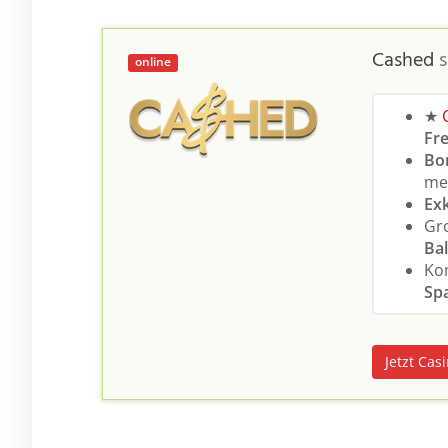
Cashed
s
online
★
Fre
Bo
me
Exk
Gro
Bal
Ko
Sp
Jetzt Ca