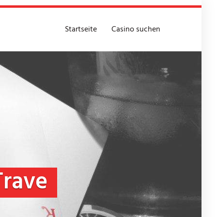
Startseite
Casino suchen
Trave