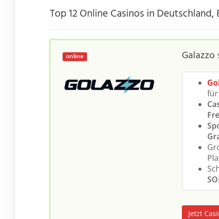
Top 12 Online Casinos in Deutschland,
Galazzo
online
Go
für
Ca
Fre
Sp
Gr
Gr
Pla
Sch
SO
Jetzt Ca