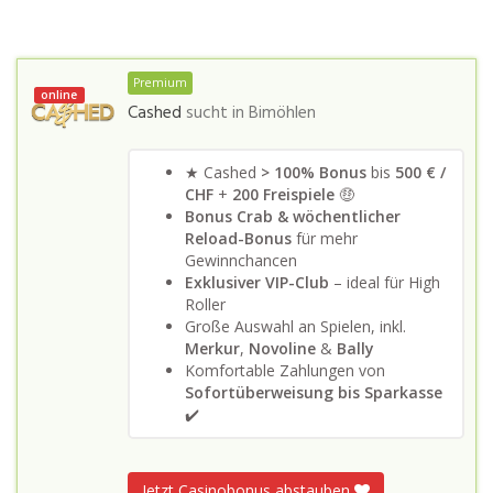
Premium
online
Cashed
sucht in
Bimöhlen
★ Cashed
>
100% Bonus
bis
500 € /
CHF
+
200 Freispiele
🤑
Bonus Crab & wöchentlicher
Reload-Bonus
für mehr
Gewinnchancen
Exklusiver VIP-Club
– ideal für High
Roller
Große Auswahl an Spielen, inkl.
Merkur
,
Novoline
&
Bally
Komfortable Zahlungen von
Sofortüberweisung bis Sparkasse
✔️
Jetzt Casinobonus abstauben