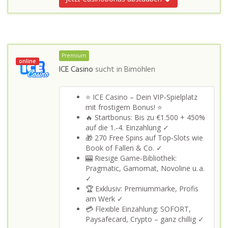
Premium
online
ICE Casino
sucht in
Bimöhlen
⭐ ICE Casino – Dein VIP‑Spielplatz
mit frostigem Bonus! ⭐
🔥 Startbonus: Bis zu €1.500 + 450%
auf die 1.‑4. Einzahlung ✓
🎁 270 Free Spins auf Top‑Slots wie
Book of Fallen & Co. ✓
🎰 Riesige Game‑Bibliothek:
Pragmatic, Gamomat, Novoline u. a.
✓
🏆 Exklusiv: Premiummarke, Profis
am Werk ✓
💳 Flexible Einzahlung: SOFORT,
Paysafecard, Crypto – ganz chillig ✓