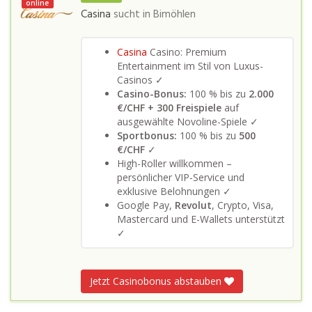
online
Casina
sucht in
Bimöhlen
Casina
Casino: Premium
Entertainment im Stil von Luxus-
Casinos ✓
Casino-Bonus:
100 % bis zu
2.000
€/CHF + 300 Freispiele
auf
ausgewählte Novoline-Spiele ✓
Sportbonus:
100 % bis zu
500
€/CHF
✓
High-Roller willkommen –
persönlicher VIP-Service und
exklusive Belohnungen ✓
Google Pay,
Revolut
, Crypto, Visa,
Mastercard und E-Wallets unterstützt
✓
Jetzt Casinobonus abstauben