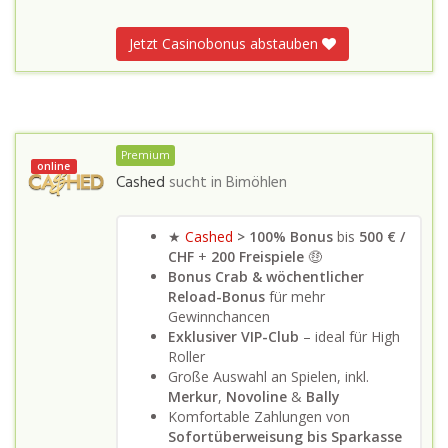
Jetzt Casinobonus abstauben
Premium
online
Cashed
sucht in
Bimöhlen
★
Cashed
>
100% Bonus
bis
500 € /
CHF
+
200 Freispiele
🤑
Bonus Crab & wöchentlicher
Reload-Bonus
für mehr
Gewinnchancen
Exklusiver VIP-Club
– ideal für High
Roller
Große Auswahl an Spielen, inkl.
Merkur
,
Novoline
&
Bally
Komfortable Zahlungen von
Sofortüberweisung bis Sparkasse