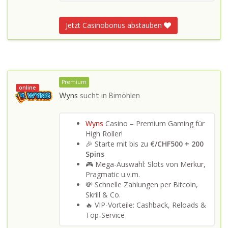
Jetzt Casinobonus abstauben
Premium
online
Wyns
sucht in
Bimöhlen
Wyns
Casino – Premium Gaming für
High Roller!
🎉 Starte mit bis zu
€/CHF500 + 200
Spins
🎮 Mega-Auswahl: Slots von Merkur,
Pragmatic u.v.m.
💸 Schnelle Zahlungen per Bitcoin,
Skrill & Co.
🔥 VIP-Vorteile: Cashback, Reloads &
Top-Service