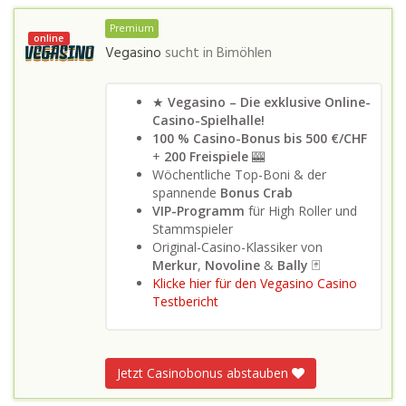
Premium
online
Vegasino
sucht in
Bimöhlen
★
Vegasino – Die exklusive Online-
Casino-Spielhalle!
100 % Casino-Bonus bis 500 €/CHF
+
200 Freispiele
🎰
Wöchentliche Top-Boni & der
spannende
Bonus Crab
VIP-Programm
für High Roller und
Stammspieler
Original-Casino-Klassiker von
Merkur
,
Novoline
&
Bally
🃏
Klicke hier für den Vegasino Casino
Testbericht
Jetzt Casinobonus abstauben