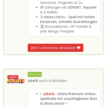
Gamomat, Pragmatic & Co.
💳 Zahlungen mit
SOFORT
,
Paysafe
& E-Wallets
🚀
Keine Limits – Spiel mit hohen
Einsätzen, schnelle Auszahlungen!
🏆 Bonusaktionen, VIP-Vorteile &
jede Menge Freispiele
Jetzt Casinobonus abstauben
Premium
online
Joker8
sucht in
Bimöhlen
⭐
Joker8
– Deine Premium-Online-
Spielhalle mit unschlagbaren Boni
& Ohne Limits!
⭐