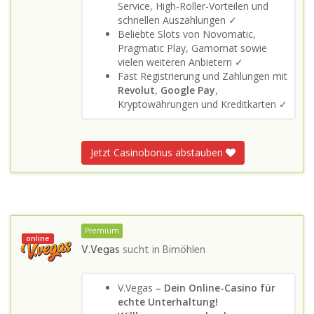
Service, High-Roller-Vorteilen und
schnellen Auszahlungen ✓
Beliebte Slots von Novomatic,
Pragmatic Play, Gamomat sowie
vielen weiteren Anbietern ✓
Fast Registrierung und Zahlungen mit
Revolut
,
Google Pay
,
Kryptowährungen und Kreditkarten ✓
Jetzt Casinobonus abstauben
Premium
online
V.Vegas
sucht in
Bimöhlen
V.Vegas
– Dein Online-Casino für
echte Unterhaltung!