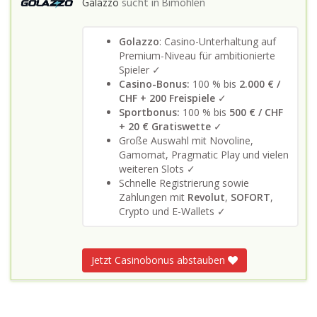
Galazzo
sucht in
Bimöhlen
Golazzo
: Casino-Unterhaltung auf
Premium-Niveau für ambitionierte
Spieler ✓
Casino-Bonus:
100 % bis
2.000 € /
CHF + 200 Freispiele
✓
Sportbonus:
100 % bis
500 € / CHF
+ 20 € Gratiswette
✓
Große Auswahl mit Novoline,
Gamomat, Pragmatic Play und vielen
weiteren Slots ✓
Schnelle Registrierung sowie
Zahlungen mit
Revolut
,
SOFORT
,
Crypto und E-Wallets ✓
Jetzt Casinobonus abstauben