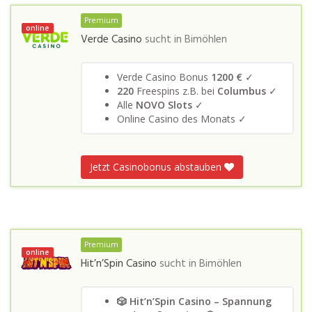
Premium
online
Verde Casino
sucht in
Bimöhlen
Verde Casino Bonus
1200 €
✓
220
Freespins z.B. bei
Columbus
✓
Alle
NOVO Slots
✓
Online Casino des Monats ✓
Jetzt Casinobonus abstauben
Premium
online
Hit’n’Spin Casino
sucht in
Bimöhlen
🎲 Hit’n’Spin Casino – Spannung