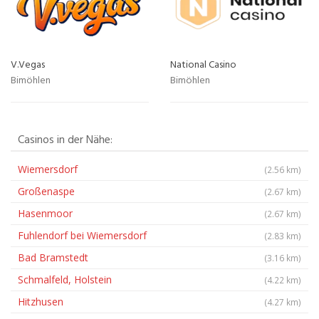
V.Vegas
National Casino
Bimöhlen
Bimöhlen
Casinos in der Nähe:
Wiemersdorf
(2.56 km)
Großenaspe
(2.67 km)
Hasenmoor
(2.67 km)
Fuhlendorf bei Wiemersdorf
(2.83 km)
Bad Bramstedt
(3.16 km)
Schmalfeld, Holstein
(4.22 km)
Hitzhusen
(4.27 km)