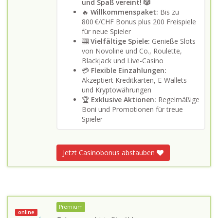
und Spaß vereint! 🎲
🔥
Willkommenspaket:
Bis zu
800 €/CHF Bonus plus 200 Freispiele
für neue Spieler
🎰
Vielfältige Spiele:
Genieße Slots
von Novoline und Co., Roulette,
Blackjack und Live-Casino
💳
Flexible Einzahlungen:
Akzeptiert Kreditkarten, E-Wallets
und Kryptowährungen
🏆
Exklusive Aktionen:
Regelmäßige
Boni und Promotionen für treue
Spieler
Jetzt Casinobonus abstauben
Premium
online