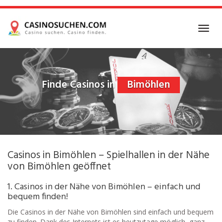
Skip
to
main
Toggl
content
navig
Finde Casinos in
Bimöhlen
Casinos in Bimöhlen – Spielhallen in der Nähe
von Bimöhlen geöffnet
1. Casinos in der Nähe von Bimöhlen – einfach und
bequem finden!
Die Casinos in der Nähe von Bimöhlen sind einfach und bequem
zu finden. Dank des Internets ist es heutzutage möglich, ganz