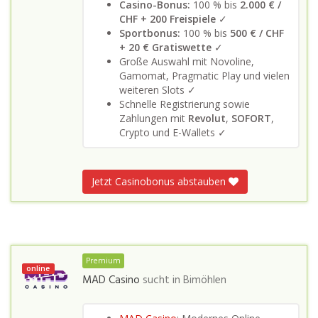
Casino-Bonus:
100 % bis
2.000 € /
CHF + 200 Freispiele
✓
Sportbonus:
100 % bis
500 € / CHF
+ 20 € Gratiswette
✓
Große Auswahl mit Novoline,
Gamomat, Pragmatic Play und vielen
weiteren Slots ✓
Schnelle Registrierung sowie
Zahlungen mit
Revolut
,
SOFORT
,
Crypto und E-Wallets ✓
Jetzt Casinobonus abstauben
Premium
online
MAD Casino
sucht in
Bimöhlen