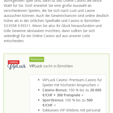
aufregenden Spiel sind, dann ist das Online Casino die beste
Wahl für Sie. Dort erwartet Sie eine große Auswahl an
verschiedenen Spielen, die Sie sich nach Lust und Laune
aussuchen können. Auch die Gewinnchancen sind online deutlich
höher als in der örtlichen Spielhalle und Casino in Bimöhlen
53.9358 9.95511. Wenn Sie also Ihr Glück herausfordern und
tolle Gewinne abstauben möchten, dann sollten Sie sich
unbedingt für ein Online Casino auf aus unserer Liste
entscheiden.
Premium
online
VIPLuck
sucht in
Bimöhlen
VIPLuck Casino: Premium-Casino für
Spieler mit höchsten Ansprüchen ✓
Casino-Bonus:
100 % bis zu
20.000
€/CHF + 300 Freispiele
✓
Sportbonus:
100 % bis zu
500
€/CHF
✓
Exklusives VIP-Erlebnis mit personal