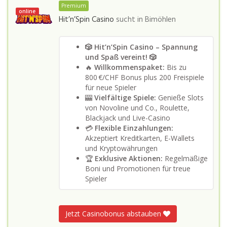
Premium
online
Hit’n’Spin Casino
sucht in
Bimöhlen
🎲 Hit’n’Spin Casino – Spannung
und Spaß vereint! 🎲
🔥
Willkommenspaket:
Bis zu
800 €/CHF Bonus plus 200 Freispiele
für neue Spieler
🎰
Vielfältige Spiele:
Genieße Slots
von Novoline und Co., Roulette,
Blackjack und Live-Casino
💳
Flexible Einzahlungen:
Akzeptiert Kreditkarten, E-Wallets
und Kryptowährungen
🏆
Exklusive Aktionen:
Regelmäßige
Boni und Promotionen für treue
Spieler
Jetzt Casinobonus abstauben