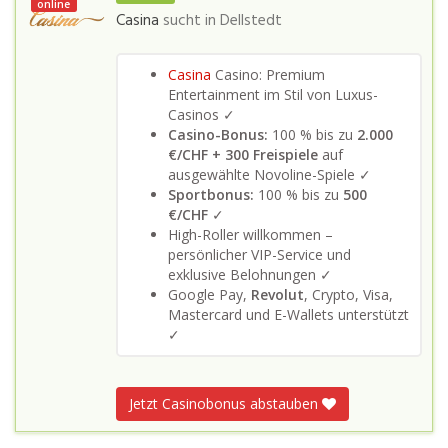
online
Casina
sucht in
Dellstedt
Casina
Casino: Premium
Entertainment im Stil von Luxus-
Casinos ✓
Casino-Bonus:
100 % bis zu
2.000
€/CHF + 300 Freispiele
auf
ausgewählte Novoline-Spiele ✓
Sportbonus:
100 % bis zu
500
€/CHF
✓
High-Roller willkommen –
persönlicher VIP-Service und
exklusive Belohnungen ✓
Google Pay,
Revolut
, Crypto, Visa,
Mastercard und E-Wallets unterstützt
✓
Jetzt Casinobonus abstauben