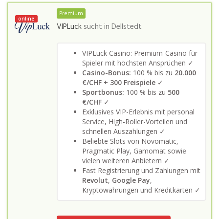
Premium
online
VIPLuck
sucht in
Dellstedt
VIPLuck Casino: Premium-Casino für
Spieler mit höchsten Ansprüchen ✓
Casino-Bonus:
100 % bis zu
20.000
€/CHF + 300 Freispiele
✓
Sportbonus:
100 % bis zu
500
€/CHF
✓
Exklusives VIP-Erlebnis mit personal
Service, High-Roller-Vorteilen und
schnellen Auszahlungen ✓
Beliebte Slots von Novomatic,
Pragmatic Play, Gamomat sowie
vielen weiteren Anbietern ✓
Fast Registrierung und Zahlungen mit
Revolut
,
Google Pay
,
Kryptowährungen und Kreditkarten ✓