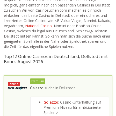
möglich, ganz einfach nach den passenden Casinos in Dellstedt
zu suchen Wir von Casinosuchen.com machen es dir noch
einfacher, das beste Casino in Dellstedt oder ein sicheres und
lizenziertes Online Casino wie z.B VulkanVegas, Nomini, Kakadu,
Vegadream,
National Casino
, Nomini oder BoaBoa Online
Casino, welches du legal aus Deutschland, Schleswig-Holstein
Dellstedt nutzen kannst. So kann man sich die Suche nach einer
geeigneten Spielhalle in der Nähe oder Spielothek sparen und
die Zeit für das eigentliche Spielen nutzen.
Top 12 Online Casinos in Deutschland, Dellstedt mit
Bonus August 2026
Premium
online
Galazzo
sucht in
Dellstedt
Golazzo
: Casino-Unterhaltung auf
Premium-Niveau für ambitionierte
Spieler ✓