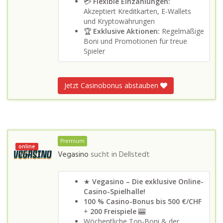
💳
Flexible Einzahlungen:
Akzeptiert Kreditkarten, E-Wallets
und Kryptowährungen
🏆
Exklusive Aktionen:
Regelmäßige
Boni und Promotionen für treue
Spieler
Jetzt Casinobonus abstauben
Premium
online
Vegasino
sucht in
Dellstedt
★
Vegasino – Die exklusive Online-
Casino-Spielhalle!
100 % Casino-Bonus bis 500 €/CHF
+
200 Freispiele
🎰
Wöchentliche Top-Boni & der