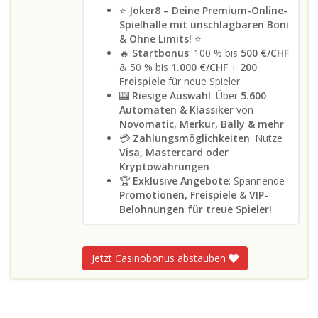
⭐
Joker8 – Deine Premium-Online-
Spielhalle mit unschlagbaren Boni
& Ohne Limits!
⭐
🔥
Startbonus
: 100 % bis
500 €/CHF
& 50 % bis
1.000 €/CHF
+
200
Freispiele
für neue Spieler
🎰
Riesige Auswahl
: Über
5.600
Automaten & Klassiker
von
Novomatic, Merkur, Bally & mehr
💳
Zahlungsmöglichkeiten
: Nutze
Visa, Mastercard oder
Kryptowährungen
🏆
Exklusive Angebote
: Spannende
Promotionen, Freispiele & VIP-
Belohnungen für treue Spieler!
Jetzt Casinobonus abstauben