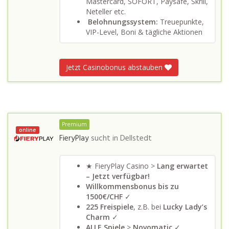
Mastercard, SOFORT, Paysafe, Skrill,
Neteller etc.
Belohnungssystem:
Treuepunkte,
VIP-Level, Boni & tägliche Aktionen
Jetzt Casinobonus abstauben
Premium
online
FieryPlay
sucht in
Dellstedt
★ FieryPlay Casino >
Lang erwartet
– Jetzt verfügbar!
Willkommensbonus bis zu
1500€/CHF
✓
225 Freispiele
, z.B. bei
Lucky Lady’s
Charm
✓
ALLE Spiele
>
Novomatic
✓