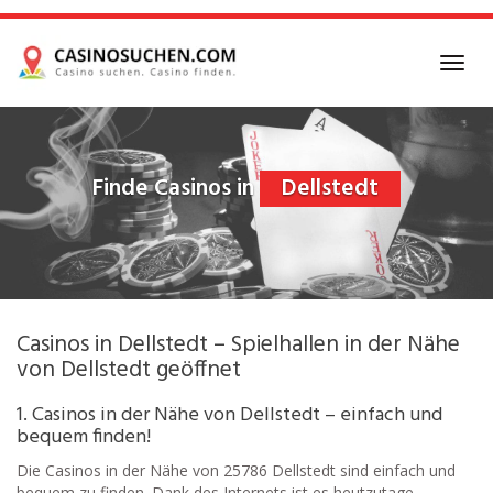
Skip
to
main
Toggl
content
navig
Finde Casinos in
Dellstedt
Casinos in Dellstedt – Spielhallen in der Nähe
von Dellstedt geöffnet
1. Casinos in der Nähe von Dellstedt – einfach und
bequem finden!
Die Casinos in der Nähe von 25786 Dellstedt sind einfach und
bequem zu finden. Dank des Internets ist es heutzutage