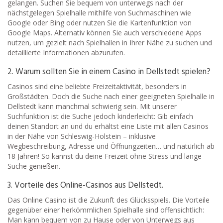
gelangen. Suchen Sie bequem von unterwegs nach der
nächstgelegen Spielhalle mithilfe von Suchmaschinen wie
Google oder Bing oder nutzen Sie die Kartenfunktion von
Google Maps. Alternativ können Sie auch verschiedene Apps
nutzen, um gezielt nach Spielhallen in Ihrer Nähe zu suchen und
detaillierte Informationen abzurufen.
2. Warum sollten Sie in einem Casino in Dellstedt spielen?
Casinos sind eine beliebte Freizeitaktivität, besonders in
Großstädten. Doch die Suche nach einer geeigneten Spielhalle in
Dellstedt kann manchmal schwierig sein. Mit unserer
Suchfunktion ist die Suche jedoch kinderleicht: Gib einfach
deinen Standort an und du erhältst eine Liste mit allen Casinos
in der Nähe von Schleswig-Holstein – inklusive
Wegbeschreibung, Adresse und Öffnungzeiten… und natürlich ab
18 Jahren! So kannst du deine Freizeit ohne Stress und lange
Suche genießen.
3. Vorteile des Online-Casinos aus Dellstedt.
Das Online Casino ist die Zukunft des Glücksspiels. Die Vorteile
gegenüber einer herkömmlichen Spielhalle sind offensichtlich:
Man kann bequem von zu Hause oder von Unterwegs aus