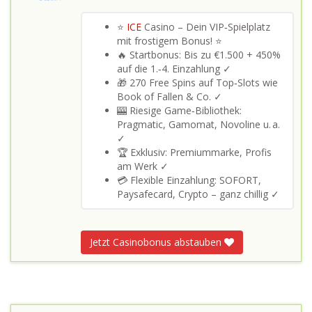
⭐
ICE
Casino – Dein VIP‑Spielplatz
mit frostigem Bonus! ⭐
🔥 Startbonus: Bis zu €1.500 + 450%
auf die 1.‑4. Einzahlung ✓
🎁 270 Free Spins auf Top‑Slots wie
Book of Fallen & Co. ✓
🎰 Riesige Game‑Bibliothek:
Pragmatic, Gamomat, Novoline u. a.
✓
🏆 Exklusiv: Premiummarke, Profis
am Werk ✓
💳 Flexible Einzahlung: SOFORT,
Paysafecard, Crypto – ganz chillig ✓
Jetzt Casinobonus abstauben