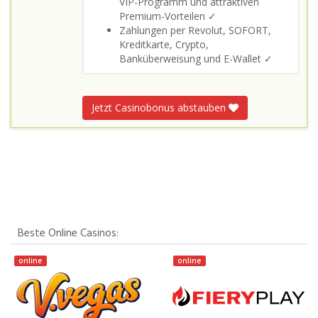
VIP-Programm und attraktiven
Premium-Vorteilen ✓
Zahlungen per Revolut, SOFORT,
Kreditkarte, Crypto,
Banküberweisung und E-Wallet ✓
Jetzt Casinobonus abstauben
Beste Online Casinos:
online
online