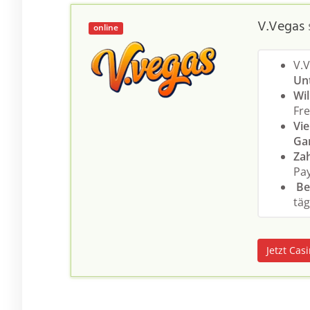
V.Vegas
online
V.
Un
Wi
Fre
Vie
Ga
Za
Pay
Be
täg
Jetzt Ca