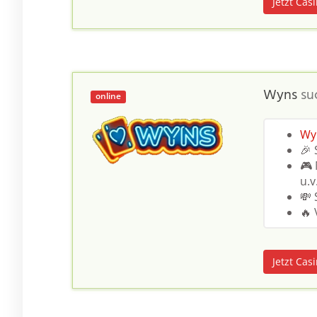
Jetzt Ca
Wyns
su
online
Wy
🎉 
🎮 
u.v
💸 
🔥 
Jetzt Ca