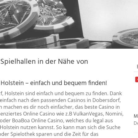
 Spielhallen in der Nähe von
, Holstein – einfach und bequem finden!
f, Holstein sind einfach und bequem zu finden. Dank
z einfach nach den passenden Casinos in Dobersdorf,
 machen es dir noch einfacher, das beste Casino in
zenziertes Online Casino wie z.B VulkanVegas, Nomini,
M
 oder BoaBoa Online Casino, welches du legal aus
D
Holstein nutzen kannst. So kann man sich die Suche
oder Spielothek sparen und die Zeit für das