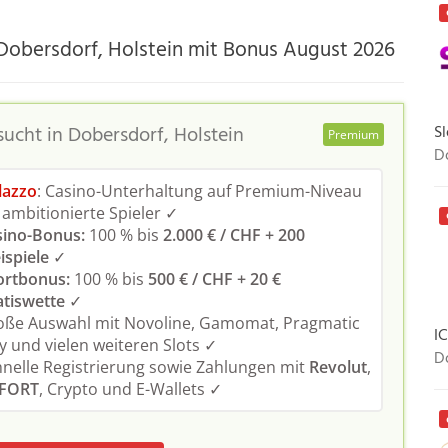
 Dobersdorf, Holstein mit Bonus August 2026
sucht in
Dobersdorf, Holstein
S
Premium
D
lazzo
: Casino-Unterhaltung auf Premium-Niveau
 ambitionierte Spieler ✓
sino-Bonus:
100 % bis
2.000 € / CHF + 200
ispiele
✓
ortbonus:
100 % bis
500 € / CHF + 20 €
atiswette
✓
oße Auswahl mit Novoline, Gamomat, Pragmatic
I
y und vielen weiteren Slots ✓
D
nelle Registrierung sowie Zahlungen mit
Revolut
,
FORT
, Crypto und E-Wallets ✓