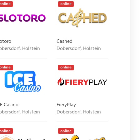
online
online
lotoro
Cashed
obersdorf, Holstein
Dobersdorf, Holstein
online
online
CE Casino
FieryPlay
obersdorf, Holstein
Dobersdorf, Holstein
online
online