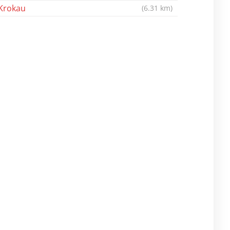
Krokau
(6.31 km)