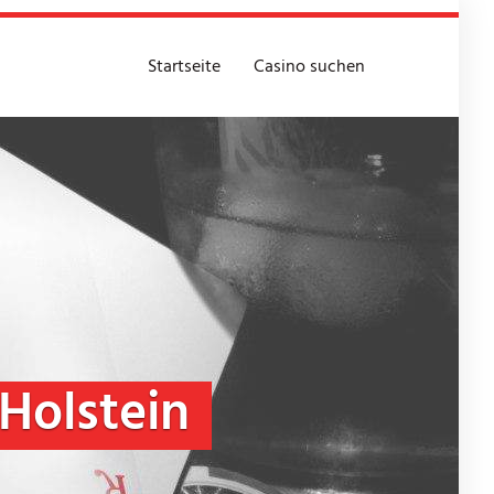
Startseite
Casino suchen
Holstein