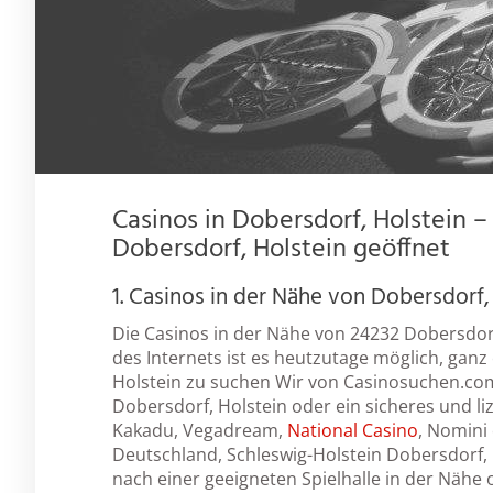
Casinos in Dobersdorf, Holstein –
Dobersdorf, Holstein geöffnet
1. Casinos in der Nähe von Dobersdorf
Die Casinos in der Nähe von 24232 Dobersdor
des Internets ist es heutzutage möglich, gan
Holstein zu suchen Wir von Casinosuchen.com
Dobersdorf, Holstein oder ein sicheres und li
Kakadu, Vegadream,
National Casino
, Nomini
Deutschland, Schleswig-Holstein Dobersdorf, 
nach einer geeigneten Spielhalle in der Nähe 