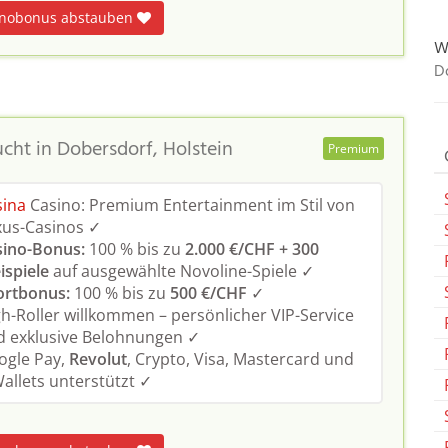
sinobonus abstauben
W
D
ucht in
Dobersdorf, Holstein
Premium
sina
Casino: Premium Entertainment im Stil von
xus-Casinos ✓
sino-Bonus:
100 % bis zu
2.000 €/CHF + 300
ispiele
auf ausgewählte Novoline-Spiele ✓
ortbonus:
100 % bis zu
500 €/CHF
✓
h-Roller willkommen – persönlicher VIP-Service
d exklusive Belohnungen ✓
ogle Pay,
Revolut
, Crypto, Visa, Mastercard und
allets unterstützt ✓