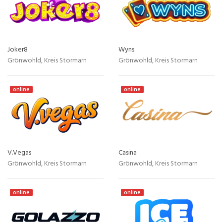
Joker8
Wyns
Grönwohld, Kreis Stormarn
Grönwohld, Kreis Stormarn
online
online
V.Vegas
Casina
Grönwohld, Kreis Stormarn
Grönwohld, Kreis Stormarn
online
online