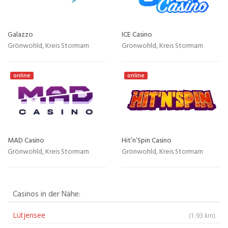
Galazzo
ICE Casino
Grönwohld, Kreis Stormarn
Grönwohld, Kreis Stormarn
online
online
MAD Casino
Hit’n’Spin Casino
Grönwohld, Kreis Stormarn
Grönwohld, Kreis Stormarn
Casinos in der Nähe:
Lütjensee
(1.93 km)