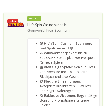
Premium
online
Hit’n’Spin Casino
sucht in
Grönwohld, Kreis Stormarn
🎲 Hit’n’Spin Casino – Spannung
und Spaß vereint! 🎲
🔥
Willkommenspaket:
Bis zu
800 €/CHF Bonus plus 200 Freispiele
für neue Spieler
🎰
Vielfältige Spiele:
Genieße Slots
von Novoline und Co., Roulette,
Blackjack und Live-Casino
💳
Flexible Einzahlungen:
Akzeptiert Kreditkarten, E-Wallets
und Kryptowährungen
🏆
Exklusive Aktionen:
Regelmäßige
Boni und Promotionen für treue
Spieler