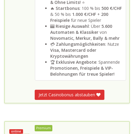
& Ohne Limits!
⭐
🔥
Startbonus
: 100 % bis
500 €/CHF
& 50 % bis
1.000 €/CHF
+
200
Freispiele
für neue Spieler
🎰
Riesige Auswahl
: Über
5.600
Automaten & Klassiker
von
Novomatic, Merkur, Bally & mehr
💳
Zahlungsmöglichkeiten
: Nutze
Visa, Mastercard oder
Kryptowährungen
🏆
Exklusive Angebote
: Spannende
Promotionen, Freispiele & VIP-
Belohnungen für treue Spieler!
Jetzt Casinobonus abstauben
Premium
online