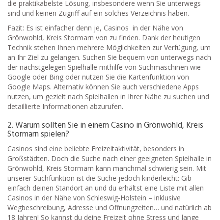
die praktikabelste Lösung, insbesondere wenn Sie unterwegs
sind und keinen Zugriff auf ein solches Verzeichnis haben.
Fazit: Es ist einfacher denn je, Casinos in der Nähe von
Grönwohld, Kreis Stormarn von zu finden. Dank der heutigen
Technik stehen Ihnen mehrere Möglichkeiten zur Verfügung, um
an Ihr Ziel zu gelangen. Suchen Sie bequem von unterwegs nach
der nächstgelegen Spielhalle mithilfe von Suchmaschinen wie
Google oder Bing oder nutzen Sie die Kartenfunktion von
Google Maps. Alternativ können Sie auch verschiedene Apps
nutzen, um gezielt nach Spielhallen in Ihrer Nähe zu suchen und
detaillierte Informationen abzurufen.
2. Warum sollten Sie in einem Casino in Grönwohld, Kreis
Stormarn spielen?
Casinos sind eine beliebte Freizeitaktivität, besonders in
Großstädten. Doch die Suche nach einer geeigneten Spielhalle in
Grönwohld, Kreis Stormarn kann manchmal schwierig sein. Mit
unserer Suchfunktion ist die Suche jedoch kinderleicht: Gib
einfach deinen Standort an und du erhältst eine Liste mit allen
Casinos in der Nähe von Schleswig-Holstein – inklusive
Wegbeschreibung, Adresse und Öffnungzeiten… und natürlich ab
18 Jahren! So kannst du deine Freizeit ohne Stress und lange