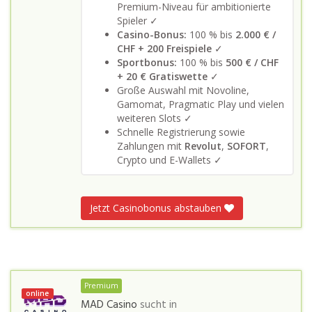
Premium-Niveau für ambitionierte
Spieler ✓
Casino-Bonus:
100 % bis
2.000 € /
CHF + 200 Freispiele
✓
Sportbonus:
100 % bis
500 € / CHF
+ 20 € Gratiswette
✓
Große Auswahl mit Novoline,
Gamomat, Pragmatic Play und vielen
weiteren Slots ✓
Schnelle Registrierung sowie
Zahlungen mit
Revolut
,
SOFORT
,
Crypto und E-Wallets ✓
Jetzt Casinobonus abstauben
Premium
online
MAD Casino
sucht in