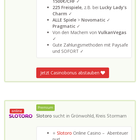
1500€/CHF
✓
225 Freispiele
, z.B. bei
Lucky Lady’s
Charm
✓
ALLE Spiele
>
Novomatic
✓
Pragmatic
✓
Von den Machern von
VulkanVegas
✓
Gute Zahlungsmethoden mit Paysafe
und SOFORT ✓
Jetzt Casinobonus abstauben
Premium
online
Slotoro
sucht in
Grönwohld, Kreis Stormarn
⭐
Slotoro
Online Casino – Abenteuer
pur!