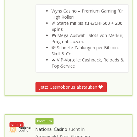
Wyns Casino – Premium Gaming für
High Roller!
🎉 Starte mit bis zu
€/CHF500 + 200
Spins
🎮 Mega-Auswahl: Slots von Merkur,
Pragmatic u.v.m.
💸 Schnelle Zahlungen per Bitcoin,
Skrill & Co.
🔥 VIP-Vorteile: Cashback, Reloads &
Top-Service
Jetzt Casinobonus abstauben
Premium
online
National Casino
sucht in