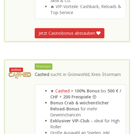
Skrill & Co.
🔥 VIP-Vorteile: Cashback, Reloads &
Top-Service
Jetzt Casinobonus abstauben
Premium
online
Cashed
sucht in
Grönwohld, Kreis Stormarn
★
Cashed
>
100% Bonus
bis
500 € /
CHF
+
200 Freispiele
🤑
Bonus Crab & wöchentlicher
Reload-Bonus
für mehr
Gewinnchancen
Exklusiver VIP-Club
– ideal für High
Roller
Große Auswahl an Spielen, inkl.