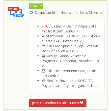
Premium
online
ICE Casino
sucht in
Grönwohld, Kreis Stormarn
⭐
ICE
Casino – Dein VIP‑Spielplatz
mit frostigem Bonus! ⭐
🔥 Startbonus: Bis zu €1.500 + 450%
auf die 1.‑4. Einzahlung ✓
🎁 270 Free Spins auf Top‑Slots wie
Book of Fallen & Co. ✓
🎰 Riesige Game‑Bibliothek:
Pragmatic, Gamomat, Novoline u. a.
✓
🏆 Exklusiv: Premiummarke, Profis
am Werk ✓
💳 Flexible Einzahlung: SOFORT,
Paysafecard, Crypto – ganz chillig ✓
Jetzt Casinobonus abstauben