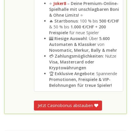
⭐
Joker8
– Deine Premium-Online-
Spielhalle mit unschlagbaren Boni
& Ohne Limits!
⭐
🔥
Startbonus
: 100 % bis
500 €/CHF
& 50 % bis
1.000 €/CHF
+
200
Freispiele
für neue Spieler
🎰
Riesige Auswahl
: Über
5.600
Automaten & Klassiker
von
Novomatic, Merkur, Bally & mehr
💳
Zahlungsmöglichkeiten
: Nutze
Visa, Mastercard oder
Kryptowährungen
🏆
Exklusive Angebote
: Spannende
Promotionen, Freispiele & VIP-
Belohnungen für treue Spieler!
Jetzt Casinobonus abstauben