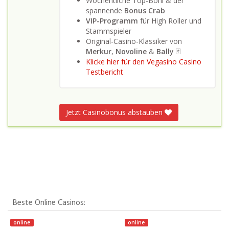
Wöchentliche Top-Boni & der
spannende
Bonus Crab
VIP-Programm
für High Roller und
Stammspieler
Original-Casino-Klassiker von
Merkur
,
Novoline
&
Bally
🃏
Klicke hier für den Vegasino Casino
Testbericht
Jetzt Casinobonus abstauben
Beste Online Casinos:
online
online