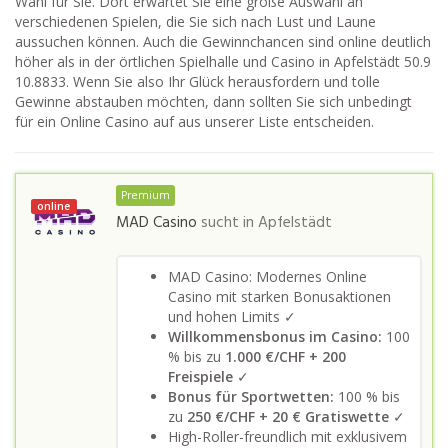
Wahl für Sie. Dort erwartet Sie eine große Auswahl an
verschiedenen Spielen, die Sie sich nach Lust und Laune
aussuchen können. Auch die Gewinnchancen sind online deutlich
höher als in der örtlichen Spielhalle und Casino in Apfelstädt 50.9
10.8833. Wenn Sie also Ihr Glück herausfordern und tolle
Gewinne abstauben möchten, dann sollten Sie sich unbedingt
für ein Online Casino auf aus unserer Liste entscheiden.
Premium
online
MAD Casino
sucht in
Apfelstädt
MAD Casino: Modernes Online
Casino mit starken Bonusaktionen
und hohen Limits ✓
Willkommensbonus im Casino:
100
% bis zu
1.000 €/CHF + 200
Freispiele
✓
Bonus für Sportwetten:
100 % bis
zu
250 €/CHF + 20 € Gratiswette
✓
High-Roller-freundlich mit exklusivem