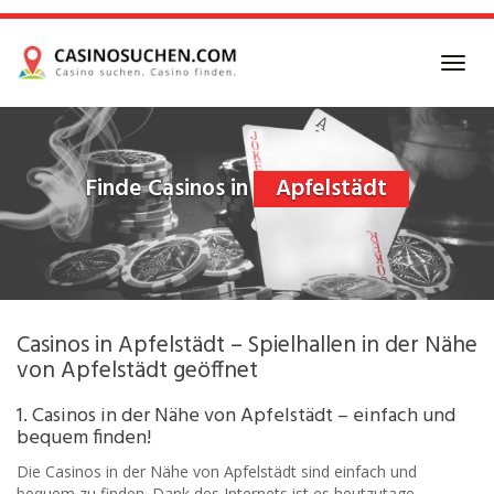
Skip
to
main
Toggl
content
navig
Finde Casinos in
Apfelstädt
Casinos in Apfelstädt – Spielhallen in der Nähe
von Apfelstädt geöffnet
1. Casinos in der Nähe von Apfelstädt – einfach und
bequem finden!
Die Casinos in der Nähe von Apfelstädt sind einfach und
bequem zu finden. Dank des Internets ist es heutzutage