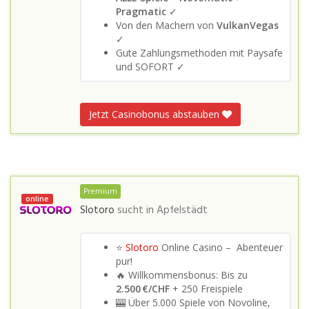
Pragmatic
✓
Von den Machern von
VulkanVegas
✓
Gute Zahlungsmethoden mit Paysafe
und SOFORT ✓
Jetzt Casinobonus abstauben
Premium
online
Slotoro
sucht in
Apfelstädt
⭐
Slotoro
Online Casino – Abenteuer
pur!
🔥 Willkommensbonus: Bis zu
2.500 €/CHF
+ 250 Freispiele
🎰 Über 5.000 Spiele von Novoline,