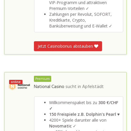
VIP-Programm und attraktiven
Premium-Vorteilen ✓
Zahlungen per Revolut, SOFORT,
Kreditkarte, Crypto,
Banküberweisung und E-Wallet ✓
Jetzt Casinobonus abstauben
Premium
online
National Casino
sucht in
Apfelstädt
Willkommenspaket bis zu
300 €/CHF
✓
150 Freispiele z.B. Dolphin’s Pearl ♥
4200+ Spiele darunter alle von
Novomatic
✓