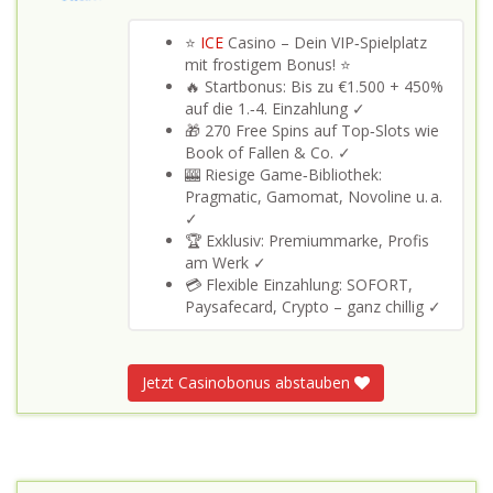
⭐
ICE
Casino – Dein VIP‑Spielplatz
mit frostigem Bonus! ⭐
🔥 Startbonus: Bis zu €1.500 + 450%
auf die 1.‑4. Einzahlung ✓
🎁 270 Free Spins auf Top‑Slots wie
Book of Fallen & Co. ✓
🎰 Riesige Game‑Bibliothek:
Pragmatic, Gamomat, Novoline u. a.
✓
🏆 Exklusiv: Premiummarke, Profis
am Werk ✓
💳 Flexible Einzahlung: SOFORT,
Paysafecard, Crypto – ganz chillig ✓
Jetzt Casinobonus abstauben