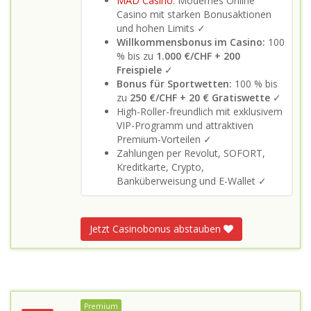
MAD Casino
: Modernes Online
Casino mit starken Bonusaktionen
und hohen Limits ✓
Willkommensbonus im Casino:
100
% bis zu
1.000 €/CHF + 200
Freispiele
✓
Bonus für Sportwetten:
100 % bis
zu
250 €/CHF + 20 € Gratiswette
✓
High-Roller-freundlich mit exklusivem
VIP-Programm und attraktiven
Premium-Vorteilen ✓
Zahlungen per Revolut, SOFORT,
Kreditkarte, Crypto,
Banküberweisung und E-Wallet ✓
Jetzt Casinobonus abstauben
Premium