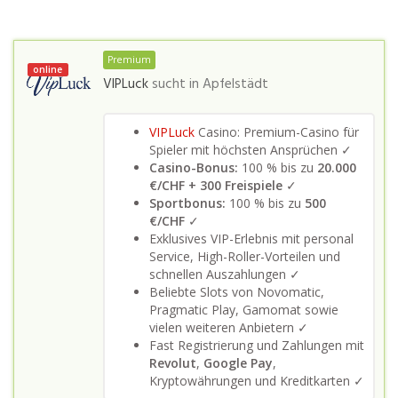
Premium
online
VIPLuck
sucht in
Apfelstädt
VIPLuck
Casino: Premium-Casino für
Spieler mit höchsten Ansprüchen ✓
Casino-Bonus:
100 % bis zu
20.000
€/CHF + 300 Freispiele
✓
Sportbonus:
100 % bis zu
500
€/CHF
✓
Exklusives VIP-Erlebnis mit personal
Service, High-Roller-Vorteilen und
schnellen Auszahlungen ✓
Beliebte Slots von Novomatic,
Pragmatic Play, Gamomat sowie
vielen weiteren Anbietern ✓
Fast Registrierung und Zahlungen mit
Revolut
,
Google Pay
,
Kryptowährungen und Kreditkarten ✓