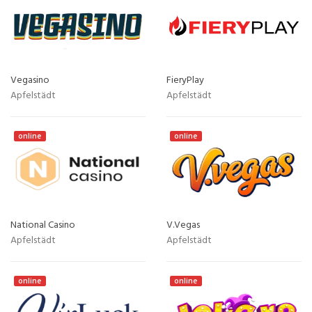
Vegasino
FieryPlay
Apfelstädt
Apfelstädt
online
online
National Casino
V.Vegas
Apfelstädt
Apfelstädt
online
online