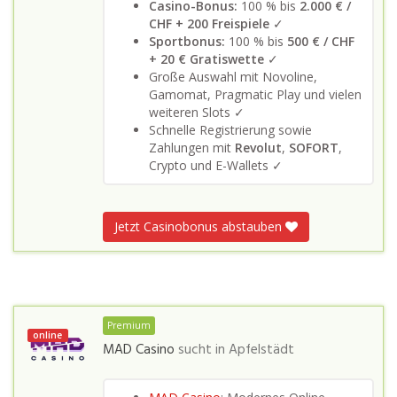
Casino-Bonus:
100 % bis
2.000 € /
CHF + 200 Freispiele
✓
Sportbonus:
100 % bis
500 € / CHF
+ 20 € Gratiswette
✓
Große Auswahl mit Novoline,
Gamomat, Pragmatic Play und vielen
weiteren Slots ✓
Schnelle Registrierung sowie
Zahlungen mit
Revolut
,
SOFORT
,
Crypto und E-Wallets ✓
Jetzt Casinobonus abstauben
Premium
online
MAD Casino
sucht in
Apfelstädt