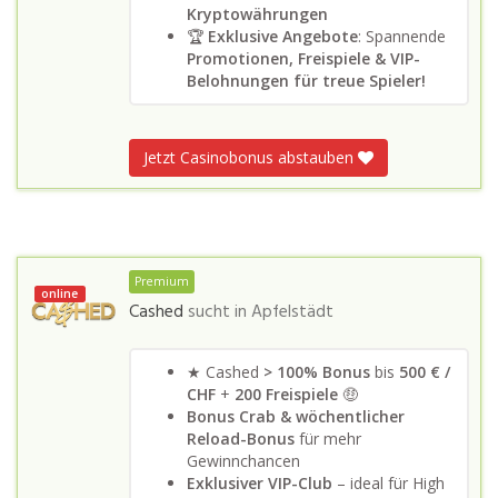
Kryptowährungen
🏆
Exklusive Angebote
: Spannende
Promotionen, Freispiele & VIP-
Belohnungen für treue Spieler!
Jetzt Casinobonus abstauben
Premium
online
Cashed
sucht in
Apfelstädt
★ Cashed
>
100% Bonus
bis
500 € /
CHF
+
200 Freispiele
🤑
Bonus Crab & wöchentlicher
Reload-Bonus
für mehr
Gewinnchancen
Exklusiver VIP-Club
– ideal für High