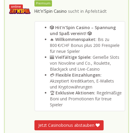
Premium
online
Hit’n’Spin Casino
sucht in
Apfelstädt
🎲 Hit’n’Spin Casino – Spannung
und Spaß vereint! 🎲
🔥
Willkommenspaket:
Bis zu
800 €/CHF Bonus plus 200 Freispiele
für neue Spieler
🎰
Vielfältige Spiele:
Genieße Slots
von Novoline und Co., Roulette,
Blackjack und Live-Casino
💳
Flexible Einzahlungen:
Akzeptiert Kreditkarten, E-Wallets
und Kryptowährungen
🏆
Exklusive Aktionen:
Regelmäßige
Boni und Promotionen für treue
Spieler
Jetzt Casinobonus abstauben