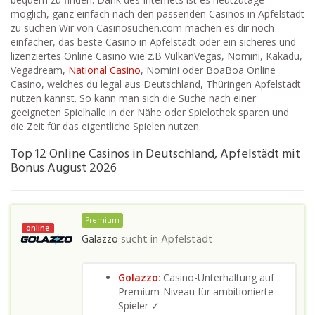
möglich, ganz einfach nach den passenden Casinos in Apfelstädt
zu suchen Wir von Casinosuchen.com machen es dir noch
einfacher, das beste Casino in Apfelstädt oder ein sicheres und
lizenziertes Online Casino wie z.B VulkanVegas, Nomini, Kakadu,
Vegadream,
National Casino
, Nomini oder BoaBoa Online
Casino, welches du legal aus Deutschland, Thüringen Apfelstädt
nutzen kannst. So kann man sich die Suche nach einer
geeigneten Spielhalle in der Nähe oder Spielothek sparen und
die Zeit für das eigentliche Spielen nutzen.
Top 12 Online Casinos in Deutschland, Apfelstädt mit
Bonus August 2026
Premium
online
Galazzo
sucht in
Apfelstädt
Golazzo
: Casino-Unterhaltung auf
Premium-Niveau für ambitionierte
Spieler ✓