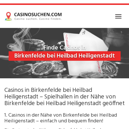
Skip
to
main
Toggl
content
navig
Finde Casinos in
Birkenfelde bei Heilbad Heiligenstadt
Casinos in Birkenfelde bei Heilbad
Heiligenstadt – Spielhallen in der Nähe von
Birkenfelde bei Heilbad Heiligenstadt geöffnet
1. Casinos in der Nähe von Birkenfelde bei Heilbad
Heiligenstadt – einfach und bequem finden!