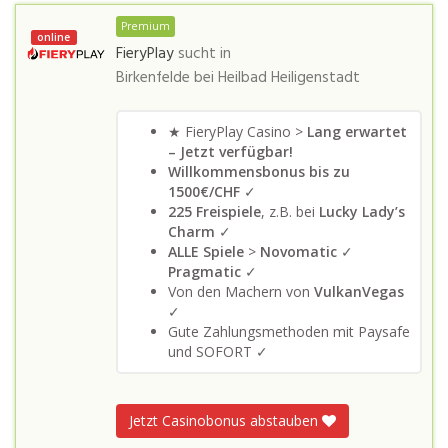
Premium
online
FieryPlay
sucht in
Birkenfelde bei Heilbad Heiligenstadt
★ FieryPlay Casino >
Lang erwartet
– Jetzt verfügbar!
Willkommensbonus bis zu
1500€/CHF
✓
225 Freispiele
, z.B. bei
Lucky Lady’s
Charm
✓
ALLE Spiele
>
Novomatic
✓
Pragmatic
✓
Von den Machern von
VulkanVegas
✓
Gute Zahlungsmethoden mit Paysafe
und SOFORT ✓
Jetzt Casinobonus abstauben