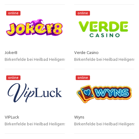
online
online
Joker8
Verde Casino
Birkenfelde bei Heilbad Heiligenstadt
Birkenfelde bei Heilbad Heiligenst
online
online
VIPLuck
Wyns
Birkenfelde bei Heilbad Heiligenstadt
Birkenfelde bei Heilbad Heiligenst