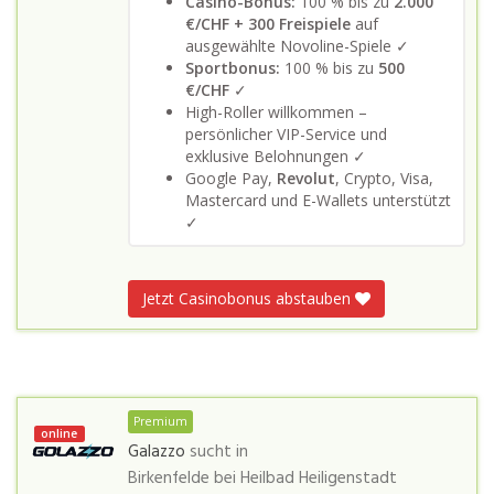
Casino-Bonus:
100 % bis zu
2.000
€/CHF + 300 Freispiele
auf
ausgewählte Novoline-Spiele ✓
Sportbonus:
100 % bis zu
500
€/CHF
✓
High-Roller willkommen –
persönlicher VIP-Service und
exklusive Belohnungen ✓
Google Pay,
Revolut
, Crypto, Visa,
Mastercard und E-Wallets unterstützt
✓
Jetzt Casinobonus abstauben
Premium
online
Galazzo
sucht in
Birkenfelde bei Heilbad Heiligenstadt