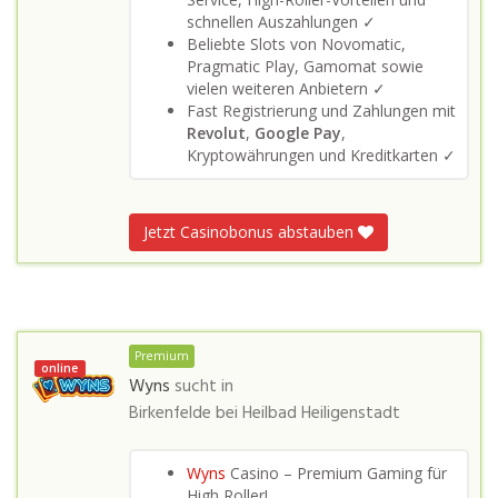
schnellen Auszahlungen ✓
Beliebte Slots von Novomatic,
Pragmatic Play, Gamomat sowie
vielen weiteren Anbietern ✓
Fast Registrierung und Zahlungen mit
Revolut
,
Google Pay
,
Kryptowährungen und Kreditkarten ✓
Jetzt Casinobonus abstauben
Premium
online
Wyns
sucht in
Birkenfelde bei Heilbad Heiligenstadt
Wyns
Casino – Premium Gaming für
High Roller!