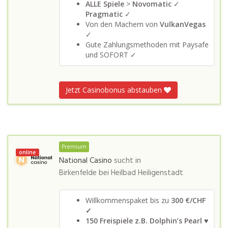
ALLE Spiele
>
Novomatic
✓
Pragmatic
✓
Von den Machern von
VulkanVegas
✓
Gute Zahlungsmethoden mit Paysafe
und SOFORT ✓
Jetzt Casinobonus abstauben
Premium
online
National Casino
sucht in
Birkenfelde bei Heilbad Heiligenstadt
Willkommenspaket bis zu
300 €/CHF
✓
150 Freispiele z.B. Dolphin’s Pearl ♥