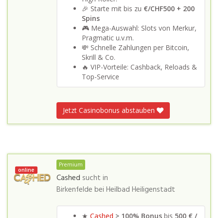
🎉 Starte mit bis zu
€/CHF500 + 200
Spins
🎮 Mega-Auswahl: Slots von Merkur,
Pragmatic u.v.m.
💸 Schnelle Zahlungen per Bitcoin,
Skrill & Co.
🔥 VIP-Vorteile: Cashback, Reloads &
Top-Service
Jetzt Casinobonus abstauben
Premium
online
Cashed
sucht in
Birkenfelde bei Heilbad Heiligenstadt
★
Cashed
>
100% Bonus
bis
500 € /