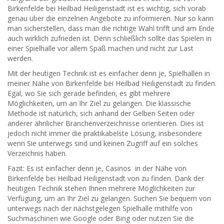
Birkenfelde bei Heilbad Heiligenstadt ist es wichtig, sich vorab
genau über die einzelnen Angebote zu informieren. Nur so kann
man sicherstellen, dass man die richtige Wahl trifft und am Ende
auch wirklich zufrieden ist. Denn schließlich sollte das Spielen in
einer Spielhalle vor allem Spaß machen und nicht zur Last
werden.
Mit der heutigen Technik ist es einfacher denn je, Spielhallen in
meiner Nähe von Birkenfelde bei Heilbad Heiligenstadt zu finden.
Egal, wo Sie sich gerade befinden, es gibt mehrere
Möglichkeiten, um an Ihr Ziel zu gelangen. Die klassische
Methode ist natürlich, sich anhand der Gelben Seiten oder
anderer ähnlicher Branchenverzeichnisse orientieren. Dies ist
jedoch nicht immer die praktikabelste Lösung, insbesondere
wenn Sie unterwegs sind und keinen Zugriff auf ein solches
Verzeichnis haben.
Fazit: Es ist einfacher denn je, Casinos in der Nähe von
Birkenfelde bei Heilbad Heiligenstadt von zu finden. Dank der
heutigen Technik stehen Ihnen mehrere Möglichkeiten zur
Verfügung, um an Ihr Ziel zu gelangen. Suchen Sie bequem von
unterwegs nach der nächstgelegen Spielhalle mithilfe von
Suchmaschinen wie Google oder Bing oder nutzen Sie die