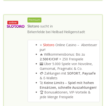
Premium
online
Slotoro
sucht in
Birkenfelde bei Heilbad Heiligenstadt
⭐
Slotoro
Online Casino – Abenteuer
pur!
🔥 Willkommensbonus: Bis zu
2.500 €/CHF
+ 250 Freispiele
🎰 Über 5.000 Spiele von Novoline,
Gamomat, Pragmatic & Co.
💳 Zahlungen mit
SOFORT
,
Paysafe
& E-Wallets
🚀
Keine Limits – Spiel mit hohen
Einsätzen, schnelle Auszahlungen!
🏆 Bonusaktionen, VIP-Vorteile &
jede Menge Freispiele