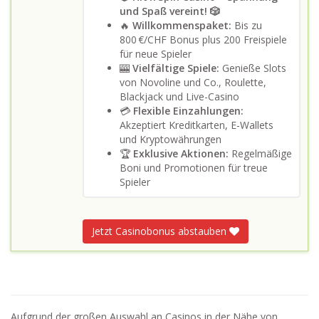
und Spaß vereint! 🎲
🔥
Willkommenspaket:
Bis zu
800 €/CHF Bonus plus 200 Freispiele
für neue Spieler
🎰
Vielfältige Spiele:
Genieße Slots
von Novoline und Co., Roulette,
Blackjack und Live-Casino
💳
Flexible Einzahlungen:
Akzeptiert Kreditkarten, E-Wallets
und Kryptowährungen
🏆
Exklusive Aktionen:
Regelmäßige
Boni und Promotionen für treue
Spieler
Jetzt Casinobonus abstauben
Aufgrund der großen Auswahl an Casinos in der Nähe von