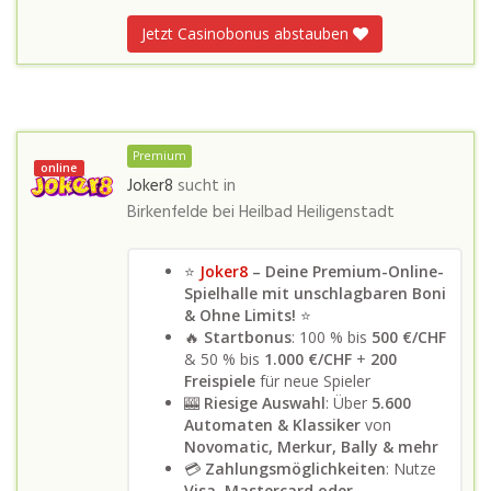
Jetzt Casinobonus abstauben
Premium
online
Joker8
sucht in
Birkenfelde bei Heilbad Heiligenstadt
⭐
Joker8
– Deine Premium-Online-
Spielhalle mit unschlagbaren Boni
& Ohne Limits!
⭐
🔥
Startbonus
: 100 % bis
500 €/CHF
& 50 % bis
1.000 €/CHF
+
200
Freispiele
für neue Spieler
🎰
Riesige Auswahl
: Über
5.600
Automaten & Klassiker
von
Novomatic, Merkur, Bally & mehr
💳
Zahlungsmöglichkeiten
: Nutze
Visa, Mastercard oder