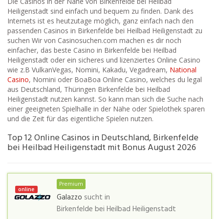
Die Casinos in der Nähe von Birkenfelde bei Heilbad
Heiligenstadt sind einfach und bequem zu finden. Dank des
Internets ist es heutzutage möglich, ganz einfach nach den
passenden Casinos in Birkenfelde bei Heilbad Heiligenstadt zu
suchen Wir von Casinosuchen.com machen es dir noch
einfacher, das beste Casino in Birkenfelde bei Heilbad
Heiligenstadt oder ein sicheres und lizenziertes Online Casino
wie z.B VulkanVegas, Nomini, Kakadu, Vegadream,
National
Casino
, Nomini oder BoaBoa Online Casino, welches du legal
aus Deutschland, Thüringen Birkenfelde bei Heilbad
Heiligenstadt nutzen kannst. So kann man sich die Suche nach
einer geeigneten Spielhalle in der Nähe oder Spielothek sparen
und die Zeit für das eigentliche Spielen nutzen.
Top 12 Online Casinos in Deutschland, Birkenfelde
bei Heilbad Heiligenstadt mit Bonus August 2026
Premium
online
Galazzo
sucht in
Birkenfelde bei Heilbad Heiligenstadt