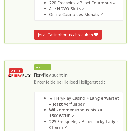
220
Freespins z.B. bei
Columbus
✓
Alle
NOVO Slots
✓
Online Casino des Monats ✓
Jetzt Casinobonus abstauben
Premium
online
FieryPlay
sucht in
Birkenfelde bei Heilbad Heiligenstadt
★ FieryPlay Casino >
Lang erwartet
– Jetzt verfügbar!
Willkommensbonus bis zu
1500€/CHF
✓
225 Freispiele
, z.B. bei
Lucky Lady’s
Charm
✓