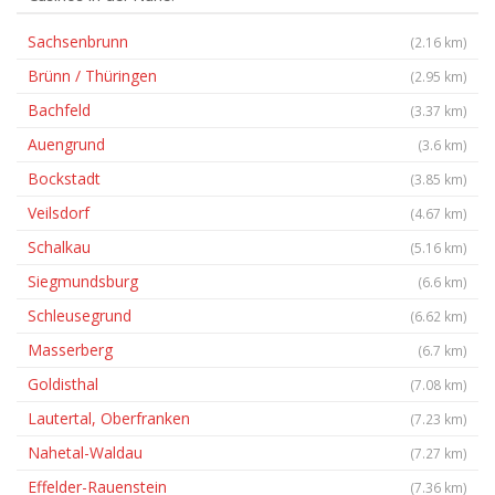
Sachsenbrunn
(2.16 km)
Brünn / Thüringen
(2.95 km)
Bachfeld
(3.37 km)
Auengrund
(3.6 km)
Bockstadt
(3.85 km)
Veilsdorf
(4.67 km)
Schalkau
(5.16 km)
Siegmundsburg
(6.6 km)
Schleusegrund
(6.62 km)
Masserberg
(6.7 km)
Goldisthal
(7.08 km)
Lautertal, Oberfranken
(7.23 km)
Nahetal-Waldau
(7.27 km)
Effelder-Rauenstein
(7.36 km)