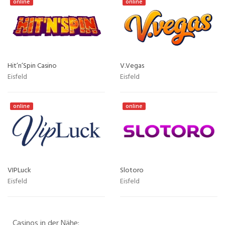
online
online
Hit’n’Spin Casino
V.Vegas
Eisfeld
Eisfeld
online
online
VIPLuck
Slotoro
Eisfeld
Eisfeld
Casinos in der Nähe: