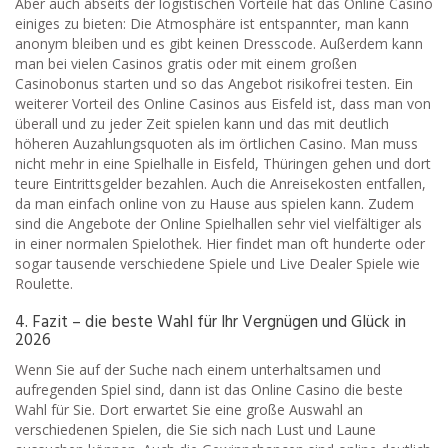
Aber auch abseits der logistischen Vorteile hat das Online Casino
einiges zu bieten: Die Atmosphäre ist entspannter, man kann
anonym bleiben und es gibt keinen Dresscode. Außerdem kann
man bei vielen Casinos gratis oder mit einem großen
Casinobonus starten und so das Angebot risikofrei testen. Ein
weiterer Vorteil des Online Casinos aus Eisfeld ist, dass man von
überall und zu jeder Zeit spielen kann und das mit deutlich
höheren Auzahlungsquoten als im örtlichen Casino. Man muss
nicht mehr in eine Spielhalle in Eisfeld, Thüringen gehen und dort
teure Eintrittsgelder bezahlen. Auch die Anreisekosten entfallen,
da man einfach online von zu Hause aus spielen kann. Zudem
sind die Angebote der Online Spielhallen sehr viel vielfältiger als
in einer normalen Spielothek. Hier findet man oft hunderte oder
sogar tausende verschiedene Spiele und Live Dealer Spiele wie
Roulette.
4. Fazit – die beste Wahl für Ihr Vergnügen und Glück in
2026
Wenn Sie auf der Suche nach einem unterhaltsamen und
aufregenden Spiel sind, dann ist das Online Casino die beste
Wahl für Sie. Dort erwartet Sie eine große Auswahl an
verschiedenen Spielen, die Sie sich nach Lust und Laune