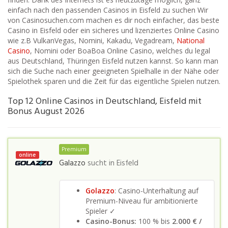
einfach nach den passenden Casinos in Eisfeld zu suchen Wir
von Casinosuchen.com machen es dir noch einfacher, das beste
Casino in Eisfeld oder ein sicheres und lizenziertes Online Casino
wie z.B VulkanVegas, Nomini, Kakadu, Vegadream,
National
Casino
, Nomini oder BoaBoa Online Casino, welches du legal
aus Deutschland, Thüringen Eisfeld nutzen kannst. So kann man
sich die Suche nach einer geeigneten Spielhalle in der Nähe oder
Spielothek sparen und die Zeit für das eigentliche Spielen nutzen.
Top 12 Online Casinos in Deutschland, Eisfeld mit
Bonus August 2026
Premium
online
Galazzo
sucht in
Eisfeld
Golazzo
: Casino-Unterhaltung auf
Premium-Niveau für ambitionierte
Spieler ✓
Casino-Bonus:
100 % bis
2.000 € /