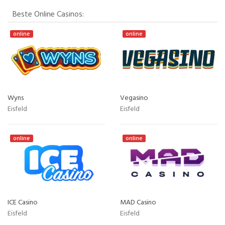
Beste Online Casinos:
online
online
Wyns
Vegasino
Eisfeld
Eisfeld
online
online
ICE Casino
MAD Casino
Eisfeld
Eisfeld