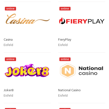
online
online
Casina
FieryPlay
Eisfeld
Eisfeld
online
online
Joker8
National Casino
Eisfeld
Eisfeld