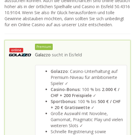
aussuchen können. Auch die Gewinnchancen sind online deutlich
höher als in der örtlichen Spielhalle und Casino in Eisfeld 50.4316
10.9104. Wenn Sie also Ihr Glück herausfordern und tolle
Gewinne abstauben möchten, dann sollten Sie sich unbedingt
für ein Online Casino auf aus unserer Liste entscheiden.
Premium
online
Galazzo
sucht in
Eisfeld
Golazzo
: Casino-Unterhaltung auf
Premium-Niveau für ambitionierte
Spieler ✓
Casino-Bonus:
100 % bis
2.000 € /
CHF + 200 Freispiele
✓
Sportbonus:
100 % bis
500 € / CHF
+ 20 € Gratiswette
✓
Große Auswahl mit Novoline,
Gamomat, Pragmatic Play und vielen
weiteren Slots ✓
Schnelle Registrierung sowie