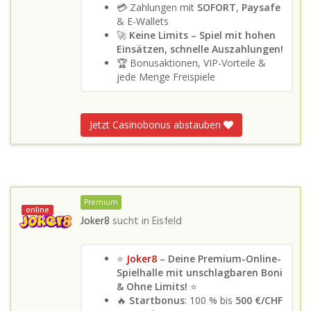
💳 Zahlungen mit
SOFORT
,
Paysafe
& E-Wallets
🚀
Keine Limits – Spiel mit hohen
Einsätzen, schnelle Auszahlungen!
🏆 Bonusaktionen, VIP-Vorteile &
jede Menge Freispiele
Jetzt Casinobonus abstauben
Premium
online
Joker8
sucht in
Eisfeld
⭐
Joker8
– Deine Premium-Online-
Spielhalle mit unschlagbaren Boni
& Ohne Limits!
⭐
🔥
Startbonus
: 100 % bis
500 €/CHF