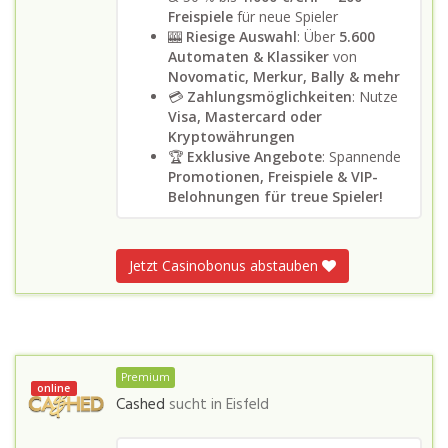
Freispiele
für neue Spieler
🎰
Riesige Auswahl
: Über
5.600
Automaten & Klassiker
von
Novomatic, Merkur, Bally & mehr
💳
Zahlungsmöglichkeiten
: Nutze
Visa, Mastercard oder
Kryptowährungen
🏆
Exklusive Angebote
: Spannende
Promotionen, Freispiele & VIP-
Belohnungen für treue Spieler!
Jetzt Casinobonus abstauben
Premium
online
Cashed
sucht in
Eisfeld