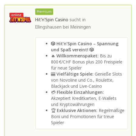
Premium
online
Hit’n’Spin Casino
sucht in
Ellingshausen bei Meiningen
🎲 Hit’n’Spin Casino – Spannung
und Spaß vereint! 🎲
🔥
Willkommenspaket:
Bis zu
800 €/CHF Bonus plus 200 Freispiele
für neue Spieler
🎰
Vielfältige Spiele:
Genieße Slots
von Novoline und Co., Roulette,
Blackjack und Live-Casino
💳
Flexible Einzahlungen:
Akzeptiert Kreditkarten, E-Wallets
und Kryptowährungen
🏆
Exklusive Aktionen:
Regelmäßige
Boni und Promotionen für treue
Spieler