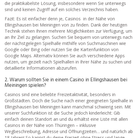
die praktikabelste Lösung, insbesondere wenn Sie unterwegs
sind und keinen Zugriff auf ein solches Verzeichnis haben.
Fazit: Es ist einfacher denn je, Casinos in der Nähe von
Ellingshausen bei Meiningen von zu finden. Dank der heutigen
Technik stehen Ihnen mehrere Möglichkeiten zur Verfügung, um
an Ihr Ziel zu gelangen. Suchen Sie bequem von unterwegs nach
der nächstgelegen Spielhalle mithilfe von Suchmaschinen wie
Google oder Bing oder nutzen Sie die Kartenfunktion von
Google Maps. Alternativ können Sie auch verschiedene Apps
nutzen, um gezielt nach Spielhallen in Ihrer Nähe zu suchen und
detaillierte Informationen abzurufen.
2. Warum sollten Sie in einem Casino in Ellingshausen bei
Meiningen spielen?
Casinos sind eine beliebte Freizeitaktivität, besonders in
Großstädten. Doch die Suche nach einer geeigneten Spielhalle in
Ellingshausen bei Meiningen kann manchmal schwierig sein. Mit
unserer Suchfunktion ist die Suche jedoch kinderleicht: Gib
einfach deinen Standort an und du erhältst eine Liste mit allen
Casinos in der Nähe von Thüringen – inklusive
Wegbeschreibung, Adresse und Öffnungzeiten… und natürlich ab
18 Jahren! So kannst du deine Freizeit ohne Stress und lange