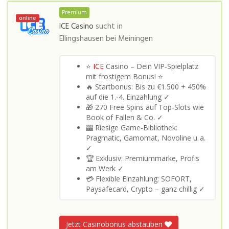
Premium
online
ICE Casino
sucht in
Ellingshausen bei Meiningen
⭐
ICE
Casino – Dein VIP‑Spielplatz
mit frostigem Bonus! ⭐
🔥 Startbonus: Bis zu €1.500 + 450%
auf die 1.‑4. Einzahlung ✓
🎁 270 Free Spins auf Top‑Slots wie
Book of Fallen & Co. ✓
🎰 Riesige Game‑Bibliothek:
Pragmatic, Gamomat, Novoline u. a.
✓
🏆 Exklusiv: Premiummarke, Profis
am Werk ✓
💳 Flexible Einzahlung: SOFORT,
Paysafecard, Crypto – ganz chillig ✓
Jetzt Casinobonus abstauben