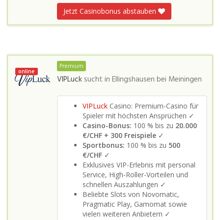
Jetzt Casinobonus abstauben
Premium
online
VIPLuck
sucht in
Ellingshausen bei Meiningen
VIPLuck
Casino: Premium-Casino für
Spieler mit höchsten Ansprüchen ✓
Casino-Bonus:
100 % bis zu
20.000
€/CHF + 300 Freispiele
✓
Sportbonus:
100 % bis zu
500
€/CHF
✓
Exklusives VIP-Erlebnis mit personal
Service, High-Roller-Vorteilen und
schnellen Auszahlungen ✓
Beliebte Slots von Novomatic,
Pragmatic Play, Gamomat sowie
vielen weiteren Anbietern ✓