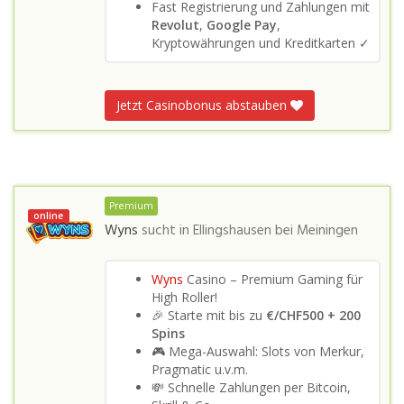
Fast Registrierung und Zahlungen mit
Revolut
,
Google Pay
,
Kryptowährungen und Kreditkarten ✓
Jetzt Casinobonus abstauben
Premium
online
Wyns
sucht in
Ellingshausen bei Meiningen
Wyns
Casino – Premium Gaming für
High Roller!
🎉 Starte mit bis zu
€/CHF500 + 200
Spins
🎮 Mega-Auswahl: Slots von Merkur,
Pragmatic u.v.m.
💸 Schnelle Zahlungen per Bitcoin,