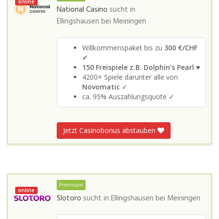
online
National Casino
sucht in
Ellingshausen bei Meiningen
Willkommenspaket bis zu
300 €/CHF
✓
150 Freispiele z.B. Dolphin’s Pearl ♥
4200+ Spiele darunter alle von
Novomatic
✓
ca. 95% Auszahlungsquote ✓
Jetzt Casinobonus abstauben
Premium
online
Slotoro
sucht in
Ellingshausen bei Meiningen