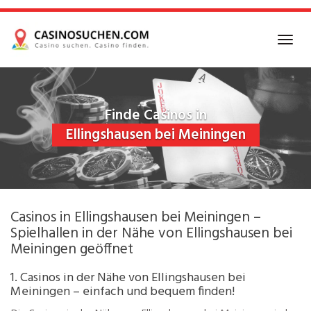
Skip
to
main
Toggl
content
navig
Finde Casinos in
Ellingshausen bei Meiningen
Casinos in Ellingshausen bei Meiningen –
Spielhallen in der Nähe von Ellingshausen bei
Meiningen geöffnet
1. Casinos in der Nähe von Ellingshausen bei
Meiningen – einfach und bequem finden!