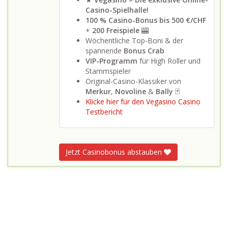
Casino-Spielhalle!
100 % Casino-Bonus bis 500 €/CHF
+
200 Freispiele
🎰
Wöchentliche Top-Boni & der
spannende
Bonus Crab
VIP-Programm
für High Roller und
Stammspieler
Original-Casino-Klassiker von
Merkur
,
Novoline
&
Bally
🃏
Klicke hier für den Vegasino Casino
Testbericht
Jetzt Casinobonus abstauben