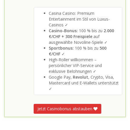
Casina Casino: Premium
Entertainment im Stil von Luxus-
Casinos ✓
Casino-Bonus:
100 % bis zu
2.000
€/CHF + 300 Freispiele
auf
ausgewählte Novoline-Spiele ✓
Sportbonus:
100 % bis zu
500
€/CHF
✓
High-Roller willkommen –
persönlicher VIP-Service und
exklusive Belohnungen ✓
Google Pay,
Revolut
, Crypto, Visa,
Mastercard und E-Wallets unterstützt
✓
Jetzt Casinobonus abstauben