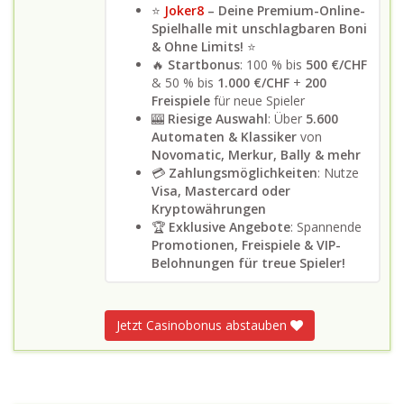
⭐
Joker8
– Deine Premium-Online-
Spielhalle mit unschlagbaren Boni
& Ohne Limits!
⭐
🔥
Startbonus
: 100 % bis
500 €/CHF
& 50 % bis
1.000 €/CHF
+
200
Freispiele
für neue Spieler
🎰
Riesige Auswahl
: Über
5.600
Automaten & Klassiker
von
Novomatic, Merkur, Bally & mehr
💳
Zahlungsmöglichkeiten
: Nutze
Visa, Mastercard oder
Kryptowährungen
🏆
Exklusive Angebote
: Spannende
Promotionen, Freispiele & VIP-
Belohnungen für treue Spieler!
Jetzt Casinobonus abstauben