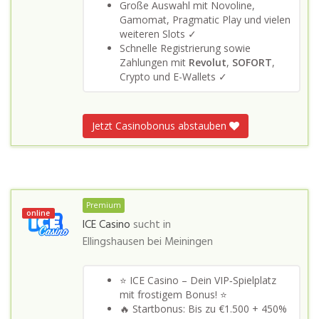
Große Auswahl mit Novoline,
Gamomat, Pragmatic Play und vielen
weiteren Slots ✓
Schnelle Registrierung sowie
Zahlungen mit
Revolut
,
SOFORT
,
Crypto und E-Wallets ✓
Jetzt Casinobonus abstauben
Premium
online
ICE Casino
sucht in
Ellingshausen bei Meiningen
⭐ ICE Casino – Dein VIP‑Spielplatz
mit frostigem Bonus! ⭐
🔥 Startbonus: Bis zu €1.500 + 450%