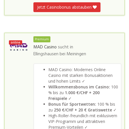
Jetzt Casinobonus abstauben
Premium
online
MAD Casino
sucht in
Ellingshausen bei Meiningen
MAD Casino: Modernes Online
Casino mit starken Bonusaktionen
und hohen Limits ✓
Willkommensbonus im Casino:
100
% bis zu
1.000 €/CHF + 200
Freispiele
✓
Bonus für Sportwetten:
100 % bis
zu
250 €/CHF + 20 € Gratiswette
✓
High-Roller-freundlich mit exklusivem
VIP-Programm und attraktiven
Premium-Vorteilen ✓