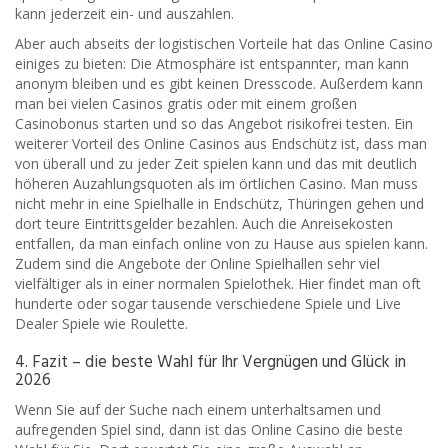
kann jederzeit ein- und auszahlen.
Aber auch abseits der logistischen Vorteile hat das Online Casino
einiges zu bieten: Die Atmosphäre ist entspannter, man kann
anonym bleiben und es gibt keinen Dresscode. Außerdem kann
man bei vielen Casinos gratis oder mit einem großen
Casinobonus starten und so das Angebot risikofrei testen. Ein
weiterer Vorteil des Online Casinos aus Endschütz ist, dass man
von überall und zu jeder Zeit spielen kann und das mit deutlich
höheren Auzahlungsquoten als im örtlichen Casino. Man muss
nicht mehr in eine Spielhalle in Endschütz, Thüringen gehen und
dort teure Eintrittsgelder bezahlen. Auch die Anreisekosten
entfallen, da man einfach online von zu Hause aus spielen kann.
Zudem sind die Angebote der Online Spielhallen sehr viel
vielfältiger als in einer normalen Spielothek. Hier findet man oft
hunderte oder sogar tausende verschiedene Spiele und Live
Dealer Spiele wie Roulette.
4. Fazit – die beste Wahl für Ihr Vergnügen und Glück in
2026
Wenn Sie auf der Suche nach einem unterhaltsamen und
aufregenden Spiel sind, dann ist das Online Casino die beste