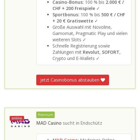
Casino-Bonus:
100 % bis
2.000 € /
CHF + 200 Freispiele
✓
Sportbonus:
100 % bis
500 € / CHF
+ 20 € Gratiswette
✓
Große Auswahl mit Novoline,
Gamomat, Pragmatic Play und vielen
weiteren Slots ✓
Schnelle Registrierung sowie
Zahlungen mit
Revolut
,
SOFORT
,
Crypto und E-Wallets ✓
Jetzt Casinobonus abstauben
Premium
online
MAD Casino
sucht in
Endschütz