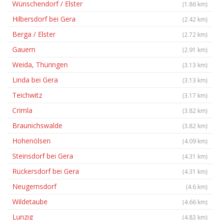
Wünschendorf / Elster
(1.86 km)
Hilbersdorf bei Gera
(2.42 km)
Berga / Elster
(2.72 km)
Gauern
(2.91 km)
Weida, Thüringen
(3.13 km)
Linda bei Gera
(3.13 km)
Teichwitz
(3.17 km)
Crimla
(3.82 km)
Braunichswalde
(3.82 km)
Hohenölsen
(4.09 km)
Steinsdorf bei Gera
(4.31 km)
Rückersdorf bei Gera
(4.31 km)
Neugernsdorf
(4.6 km)
Wildetaube
(4.66 km)
Lunzig
(4.83 km)