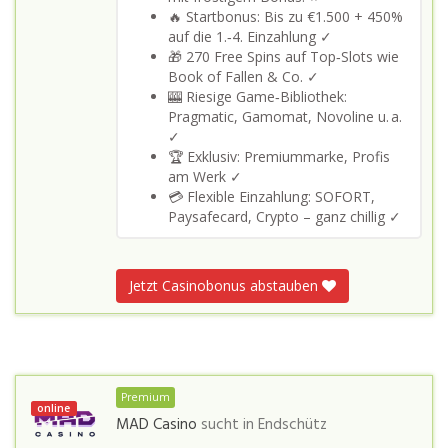
🔥 Startbonus: Bis zu €1.500 + 450%
auf die 1.‑4. Einzahlung ✓
🎁 270 Free Spins auf Top‑Slots wie
Book of Fallen & Co. ✓
🎰 Riesige Game‑Bibliothek:
Pragmatic, Gamomat, Novoline u. a.
✓
🏆 Exklusiv: Premiummarke, Profis
am Werk ✓
💳 Flexible Einzahlung: SOFORT,
Paysafecard, Crypto – ganz chillig ✓
Jetzt Casinobonus abstauben
Premium
online
MAD Casino
sucht in
Endschütz