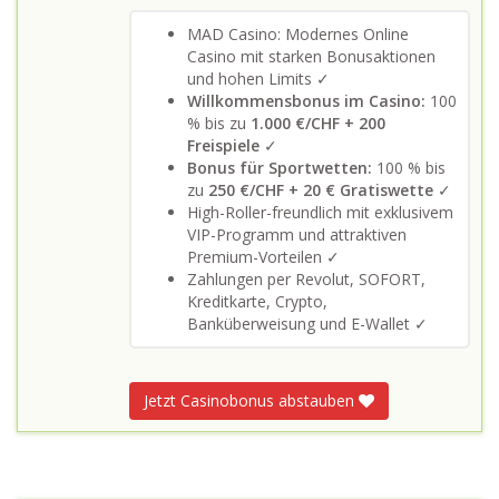
MAD Casino: Modernes Online
Casino mit starken Bonusaktionen
und hohen Limits ✓
Willkommensbonus im Casino:
100
% bis zu
1.000 €/CHF + 200
Freispiele
✓
Bonus für Sportwetten:
100 % bis
zu
250 €/CHF + 20 € Gratiswette
✓
High-Roller-freundlich mit exklusivem
VIP-Programm und attraktiven
Premium-Vorteilen ✓
Zahlungen per Revolut, SOFORT,
Kreditkarte, Crypto,
Banküberweisung und E-Wallet ✓
Jetzt Casinobonus abstauben