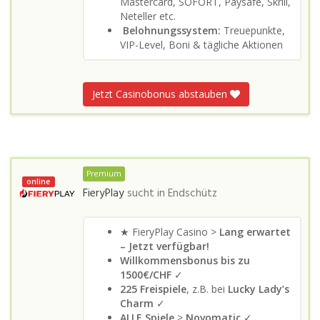
Mastercard, SOFORT, Paysafe, Skrill,
Neteller etc.
Belohnungssystem:
Treuepunkte,
VIP-Level, Boni & tägliche Aktionen
Jetzt Casinobonus abstauben
Premium
online
FieryPlay
sucht in
Endschütz
★ FieryPlay Casino >
Lang erwartet
– Jetzt verfügbar!
Willkommensbonus bis zu
1500€/CHF
✓
225 Freispiele
, z.B. bei
Lucky Lady’s
Charm
✓
ALLE Spiele
>
Novomatic
✓