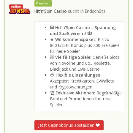
Premium
online
Hit’n’Spin Casino
sucht in
Endschütz
🎲 Hit’n’Spin Casino – Spannung
und Spaß vereint! 🎲
🔥
Willkommenspaket:
Bis zu
800 €/CHF Bonus plus 200 Freispiele
für neue Spieler
🎰
Vielfältige Spiele:
Genieße Slots
von Novoline und Co., Roulette,
Blackjack und Live-Casino
💳
Flexible Einzahlungen:
Akzeptiert Kreditkarten, E-Wallets
und Kryptowährungen
🏆
Exklusive Aktionen:
Regelmäßige
Boni und Promotionen für treue
Spieler
Jetzt Casinobonus abstauben