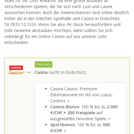
Wahl für Sie. Dort erwartet Sie eine große Auswahl an
verschiedenen Spielen, die Sie sich nach Lust und Laune
aussuchen können. Auch die Gewinnchancen sind online deutlich
höher als in der örtlichen Spielhalle und Casino in Endschütz
50.7833 12.1333. Wenn Sie also Ihr Glück herausfordern und
tolle Gewinne abstauben möchten, dann sollten Sie sich
unbedingt für ein Online Casino auf aus unserer Liste
entscheiden.
Premium
online
Casina
sucht in
Endschütz
Casina Casino: Premium
Entertainment im Stil von Luxus-
Casinos ✓
Casino-Bonus:
100 % bis zu
2.000
€/CHF + 300 Freispiele
auf
ausgewählte Novoline-Spiele ✓
Sportbonus:
100 % bis zu
500
€/CHF
✓