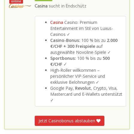
online
Casina
sucht in
Endschütz
Casina
Casino: Premium
Entertainment im Stil von Luxus-
Casinos ✓
Casino-Bonus:
100 % bis zu
2.000
€/CHF + 300 Freispiele
auf
ausgewählte Novoline-Spiele ✓
Sportbonus:
100 % bis zu
500
€/CHF
✓
High-Roller willkommen –
persönlicher VIP-Service und
exklusive Belohnungen ✓
Google Pay,
Revolut
, Crypto, Visa,
Mastercard und E-Wallets unterstützt
✓
Jetzt Casinobonus abstauben