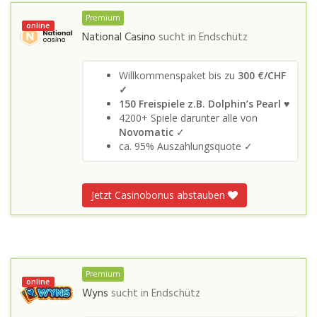
Premium
online
National Casino
sucht in
Endschütz
Willkommenspaket bis zu
300 €/CHF
✓
150 Freispiele z.B. Dolphin’s Pearl ♥
4200+ Spiele darunter alle von
Novomatic
✓
ca. 95% Auszahlungsquote ✓
Jetzt Casinobonus abstauben
Premium
online
Wyns
sucht in
Endschütz