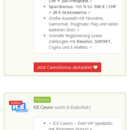
CHF + 200 Freispiele
✓
Sportbonus:
100 % bis
500 € / CHF
+ 20 € Gratiswette
✓
Große Auswahl mit Novoline,
Gamomat, Pragmatic Play und vielen
weiteren Slots ✓
Schnelle Registrierung sowie
Zahlungen mit
Revolut
,
SOFORT
,
Crypto und E-Wallets ✓
Jetzt Casinobonus abstauben
Premium
online
ICE Casino
sucht in
Endschütz
⭐ ICE Casino – Dein VIP‑Spielplatz
mit frostigem Bonus! ⭐