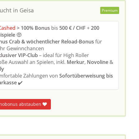
ucht in
Geisa
Premium
Cashed
>
100% Bonus
bis
500 € / CHF
+
200
ispiele
🤑
nus Crab & wöchentlicher Reload-Bonus
für
hr Gewinnchancen
lusiver VIP-Club
– ideal für High Roller
ße Auswahl an Spielen, inkl.
Merkur
,
Novoline
&
ly
mfortable Zahlungen von
Sofortüberweisung bis
arkasse
✔️
sinobonus abstauben