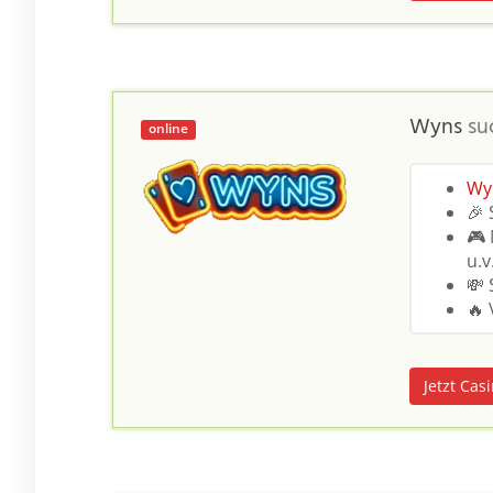
Wyns
su
online
Wy
🎉 
🎮 
u.v
💸 
🔥 
Jetzt Ca