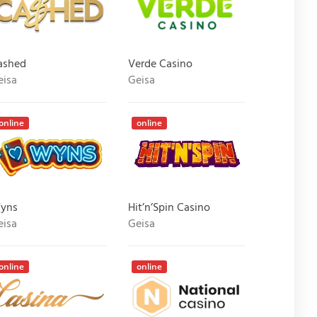
ashed
Verde Casino
eisa
Geisa
online
online
yns
Hit’n’Spin Casino
eisa
Geisa
online
online