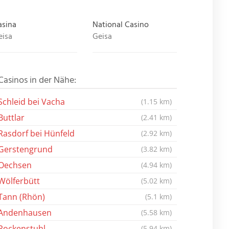
asina
National Casino
eisa
Geisa
Casinos in der Nähe:
Schleid bei Vacha
(1.15 km)
Buttlar
(2.41 km)
Rasdorf bei Hünfeld
(2.92 km)
Gerstengrund
(3.82 km)
Oechsen
(4.94 km)
Wölferbütt
(5.02 km)
Tann (Rhön)
(5.1 km)
Andenhausen
(5.58 km)
Rockenstuhl
(5.94 km)