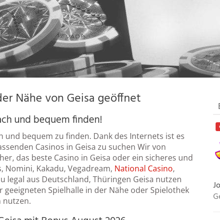
 der Nähe von Geisa geöffnet
fach und bequem finden!
h und bequem zu finden. Dank des Internets ist es
assenden Casinos in Geisa zu suchen Wir von
r, das beste Casino in Geisa oder ein sicheres und
as, Nomini, Kakadu, Vegadream,
National Casino
,
u legal aus Deutschland, Thüringen Geisa nutzen
J
r geeigneten Spielhalle in der Nähe oder Spielothek
G
n nutzen.