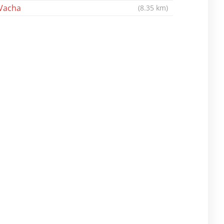
Vacha
(8.35 km)