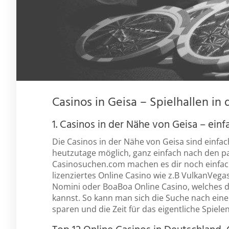
Casinos in Geisa – Spielhallen in
1. Casinos in der Nähe von Geisa – ein
Die Casinos in der Nähe von Geisa sind einfac
heutzutage möglich, ganz einfach nach den p
Casinosuchen.com machen es dir noch einfache
lizenziertes Online Casino wie z.B VulkanVeg
Nomini oder BoaBoa Online Casino, welches d
kannst. So kann man sich die Suche nach eine
sparen und die Zeit für das eigentliche Spiele