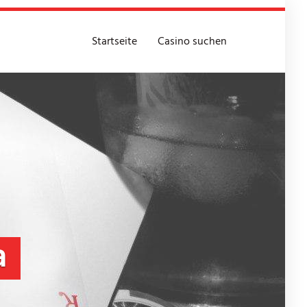
Startseite
Casino suchen
a