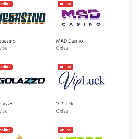
online
online
egasino
MAD Casino
eisa
Geisa
online
online
alazzo
VIPLuck
eisa
Geisa
online
online