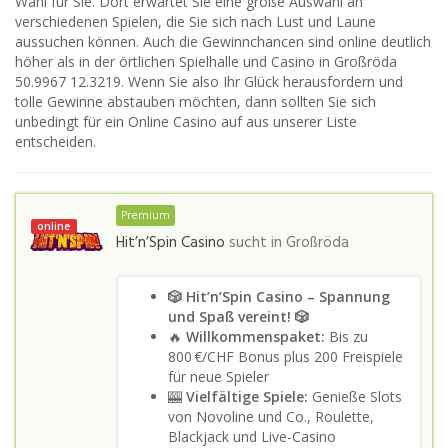
Wahl für Sie. Dort erwartet Sie eine große Auswahl an
verschiedenen Spielen, die Sie sich nach Lust und Laune
aussuchen können. Auch die Gewinnchancen sind online deutlich
höher als in der örtlichen Spielhalle und Casino in Großröda
50.9967 12.3219. Wenn Sie also Ihr Glück herausfordern und
tolle Gewinne abstauben möchten, dann sollten Sie sich
unbedingt für ein Online Casino auf aus unserer Liste
entscheiden.
Premium
online
Hit’n’Spin Casino
sucht in
Großröda
🎲 Hit’n’Spin Casino – Spannung
und Spaß vereint! 🎲
🔥
Willkommenspaket:
Bis zu
800 €/CHF Bonus plus 200 Freispiele
für neue Spieler
🎰
Vielfältige Spiele:
Genieße Slots
von Novoline und Co., Roulette,
Blackjack und Live-Casino