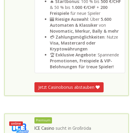
🔥
Startbonus
: 100 % bis
500 €/CHF
& 50 % bis
1.000 €/CHF
+
200
Freispiele
für neue Spieler
🎰
Riesige Auswahl
: Über
5.600
Automaten & Klassiker
von
Novomatic, Merkur, Bally & mehr
💳
Zahlungsmöglichkeiten
: Nutze
Visa, Mastercard oder
Kryptowährungen
🏆
Exklusive Angebote
: Spannende
Promotionen, Freispiele & VIP-
Belohnungen für treue Spieler!
Jetzt Casinobonus abstauben
Premium
online
ICE Casino
sucht in
Großröda