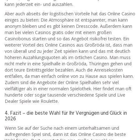
kann jederzeit ein- und auszahlen.
Aber auch abseits der logistischen Vorteile hat das Online Casino
einiges zu bieten: Die Atmosphäre ist entspannter, man kann
anonym bleiben und es gibt keinen Dresscode. Außerdem kann
man bei vielen Casinos gratis oder mit einem großen
Casinobonus starten und so das Angebot risikofrei testen. Ein
weiterer Vorteil des Online Casinos aus Großröda ist, dass man
von überall und zu jeder Zeit spielen kann und das mit deutlich
höheren Auzahlungsquoten als im örtlichen Casino. Man muss
nicht mehr in eine Spielhalle in Großröda, Thüringen gehen und
dort teure Eintrittsgelder bezahlen. Auch die Anreisekosten
entfallen, da man einfach online von zu Hause aus spielen kann.
Zudem sind die Angebote der Online Spielhallen sehr viel
vielfältiger als in einer normalen Spielothek. Hier findet man oft
hunderte oder sogar tausende verschiedene Spiele und Live
Dealer Spiele wie Roulette.
4. Fazit – die beste Wahl für Ihr Vergnügen und Glück in
2026
Wenn Sie auf der Suche nach einem unterhaltsamen und
aufregenden Spiel sind, dann ist das Online Casino die beste