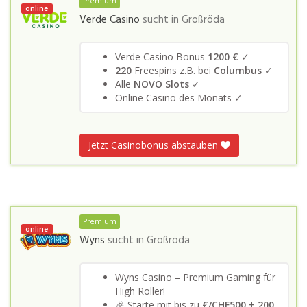
Premium
online
Verde Casino
sucht in
Großröda
Verde Casino Bonus
1200 €
✓
220
Freespins z.B. bei
Columbus
✓
Alle
NOVO Slots
✓
Online Casino des Monats ✓
Jetzt Casinobonus abstauben
Premium
online
Wyns
sucht in
Großröda
Wyns Casino – Premium Gaming für
High Roller!
🎉 Starte mit bis zu
€/CHF500 + 200