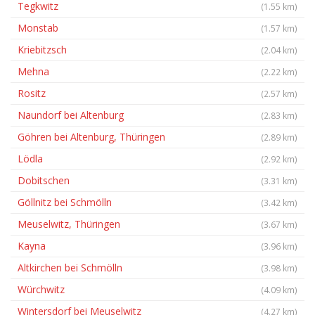
Tegkwitz
(1.55 km)
Monstab
(1.57 km)
Kriebitzsch
(2.04 km)
Mehna
(2.22 km)
Rositz
(2.57 km)
Naundorf bei Altenburg
(2.83 km)
Göhren bei Altenburg, Thüringen
(2.89 km)
Lödla
(2.92 km)
Dobitschen
(3.31 km)
Göllnitz bei Schmölln
(3.42 km)
Meuselwitz, Thüringen
(3.67 km)
Kayna
(3.96 km)
Altkirchen bei Schmölln
(3.98 km)
Würchwitz
(4.09 km)
Wintersdorf bei Meuselwitz
(4.27 km)