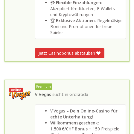
💳
Flexible Einzahlungen:
Akzeptiert Kreditkarten, E-Wallets
und Kryptowährungen
🏆
Exklusive Aktionen:
Regelmäßige
Boni und Promotionen für treue
Spieler
Jetzt Casinobonus abstauben
Premium
online
V.Vegas
sucht in
Großröda
V.Vegas
– Dein Online-Casino für
echte Unterhaltung!
Willkommensgeschenk:
1.500 €/CHF Bonus
+ 150 Freispiele