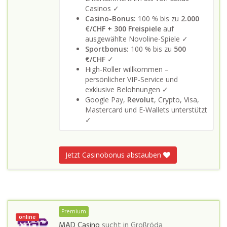
Casinos ✓
Casino-Bonus:
100 % bis zu
2.000
€/CHF + 300 Freispiele
auf
ausgewählte Novoline-Spiele ✓
Sportbonus:
100 % bis zu
500
€/CHF
✓
High-Roller willkommen –
persönlicher VIP-Service und
exklusive Belohnungen ✓
Google Pay,
Revolut
, Crypto, Visa,
Mastercard und E-Wallets unterstützt
✓
Jetzt Casinobonus abstauben
Premium
online
MAD Casino
sucht in
Großröda