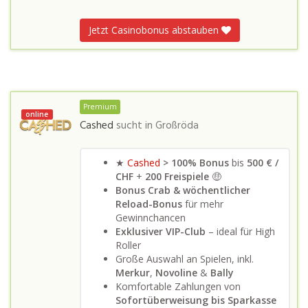
Jetzt Casinobonus abstauben
Premium
online
Cashed
sucht in
Großröda
★
Cashed
>
100% Bonus
bis
500 € /
CHF
+
200 Freispiele
🤑
Bonus Crab & wöchentlicher
Reload-Bonus
für mehr
Gewinnchancen
Exklusiver VIP-Club
– ideal für High
Roller
Große Auswahl an Spielen, inkl.
Merkur
,
Novoline
&
Bally
Komfortable Zahlungen von
Sofortüberweisung bis Sparkasse