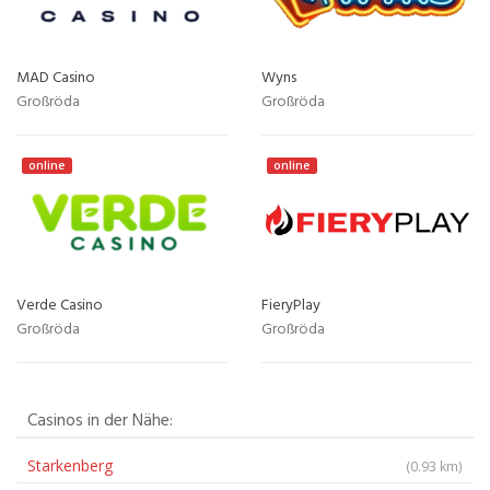
MAD Casino
Wyns
Großröda
Großröda
online
online
Verde Casino
FieryPlay
Großröda
Großröda
Casinos in der Nähe:
Starkenberg
(0.93 km)