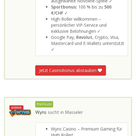
ausgewählte Novoline-Spiele ✓
Sportbonus:
100 % bis zu
500
€/CHF
✓
High-Roller willkommen –
persönlicher VIP-Service und
exklusive Belohnungen ✓
Google Pay,
Revolut
, Crypto, Visa,
Mastercard und E-Wallets unterstützt
✓
Jetzt Casinobonus abstauben
Premium
online
Wyns
sucht in
Masseler
Wyns Casino – Premium Gaming für
High Roller!