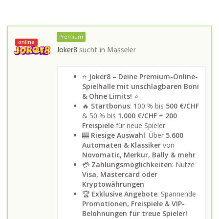
Premium
online
Joker8
sucht in
Masseler
⭐
Joker8 – Deine Premium-Online-
Spielhalle mit unschlagbaren Boni
& Ohne Limits!
⭐
🔥
Startbonus
: 100 % bis
500 €/CHF
& 50 % bis
1.000 €/CHF
+
200
Freispiele
für neue Spieler
🎰
Riesige Auswahl
: Über
5.600
Automaten & Klassiker
von
Novomatic, Merkur, Bally & mehr
💳
Zahlungsmöglichkeiten
: Nutze
Visa, Mastercard oder
Kryptowährungen
🏆
Exklusive Angebote
: Spannende
Promotionen, Freispiele & VIP-
Belohnungen für treue Spieler!