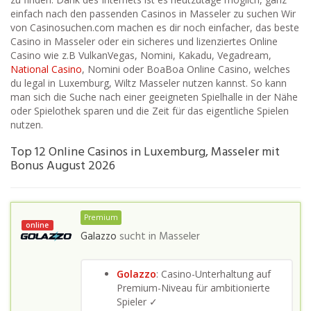
einfach nach den passenden Casinos in Masseler zu suchen Wir
von Casinosuchen.com machen es dir noch einfacher, das beste
Casino in Masseler oder ein sicheres und lizenziertes Online
Casino wie z.B VulkanVegas, Nomini, Kakadu, Vegadream,
National Casino
, Nomini oder BoaBoa Online Casino, welches
du legal in Luxemburg, Wiltz Masseler nutzen kannst. So kann
man sich die Suche nach einer geeigneten Spielhalle in der Nähe
oder Spielothek sparen und die Zeit für das eigentliche Spielen
nutzen.
Top 12 Online Casinos in Luxemburg, Masseler mit
Bonus August 2026
Premium
online
Galazzo
sucht in
Masseler
Golazzo
: Casino-Unterhaltung auf
Premium-Niveau für ambitionierte
Spieler ✓