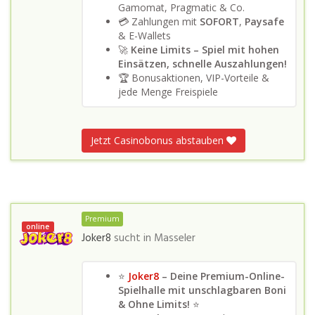
Gamomat, Pragmatic & Co.
💳 Zahlungen mit
SOFORT
,
Paysafe
& E-Wallets
🚀
Keine Limits – Spiel mit hohen
Einsätzen, schnelle Auszahlungen!
🏆 Bonusaktionen, VIP-Vorteile &
jede Menge Freispiele
Jetzt Casinobonus abstauben
Premium
online
Joker8
sucht in
Masseler
⭐
Joker8
– Deine Premium-Online-
Spielhalle mit unschlagbaren Boni
& Ohne Limits!
⭐