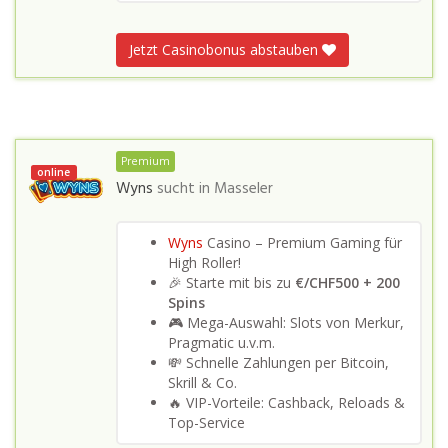
Jetzt Casinobonus abstauben
Premium
online
Wyns
sucht in
Masseler
Wyns
Casino – Premium Gaming für
High Roller!
🎉 Starte mit bis zu
€/CHF500 + 200
Spins
🎮 Mega-Auswahl: Slots von Merkur,
Pragmatic u.v.m.
💸 Schnelle Zahlungen per Bitcoin,
Skrill & Co.
🔥 VIP-Vorteile: Cashback, Reloads &
Top-Service