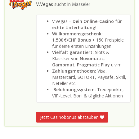
V.Vegas
sucht in
Masseler
V.Vegas
– Dein Online-Casino für
echte Unterhaltung!
Willkommensgeschenk:
1.500 €/CHF Bonus
+ 150 Freispiele
für deine ersten Einzahlungen
Vielfalt garantiert:
Slots &
Klassiker von
Novomatic
,
Gamomat
,
Pragmatic Play
u.v.m.
Zahlungsmethoden:
Visa,
Mastercard, SOFORT, Paysafe, Skrill,
Neteller etc.
Belohnungssystem:
Treuepunkte,
VIP-Level, Boni & tägliche Aktionen
Jetzt Casinobonus abstauben