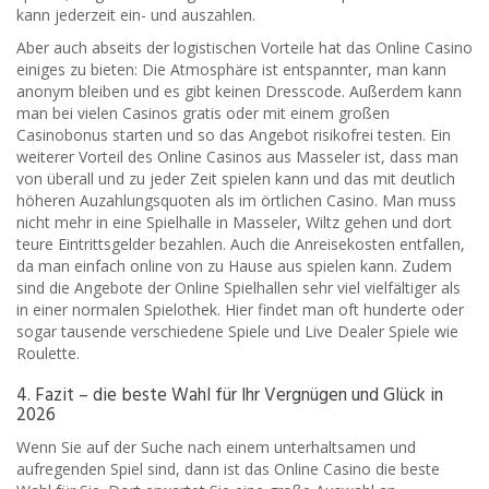
kann jederzeit ein- und auszahlen.
Aber auch abseits der logistischen Vorteile hat das Online Casino
einiges zu bieten: Die Atmosphäre ist entspannter, man kann
anonym bleiben und es gibt keinen Dresscode. Außerdem kann
man bei vielen Casinos gratis oder mit einem großen
Casinobonus starten und so das Angebot risikofrei testen. Ein
weiterer Vorteil des Online Casinos aus Masseler ist, dass man
von überall und zu jeder Zeit spielen kann und das mit deutlich
höheren Auzahlungsquoten als im örtlichen Casino. Man muss
nicht mehr in eine Spielhalle in Masseler, Wiltz gehen und dort
teure Eintrittsgelder bezahlen. Auch die Anreisekosten entfallen,
da man einfach online von zu Hause aus spielen kann. Zudem
sind die Angebote der Online Spielhallen sehr viel vielfältiger als
in einer normalen Spielothek. Hier findet man oft hunderte oder
sogar tausende verschiedene Spiele und Live Dealer Spiele wie
Roulette.
4. Fazit – die beste Wahl für Ihr Vergnügen und Glück in
2026
Wenn Sie auf der Suche nach einem unterhaltsamen und
aufregenden Spiel sind, dann ist das Online Casino die beste