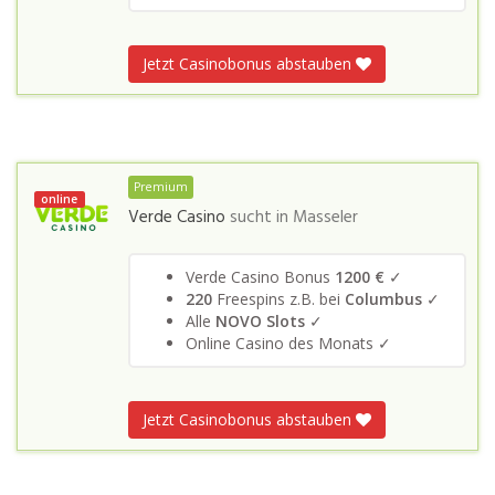
Jetzt Casinobonus abstauben
Premium
online
Verde Casino
sucht in
Masseler
Verde Casino Bonus
1200 €
✓
220
Freespins z.B. bei
Columbus
✓
Alle
NOVO Slots
✓
Online Casino des Monats ✓
Jetzt Casinobonus abstauben