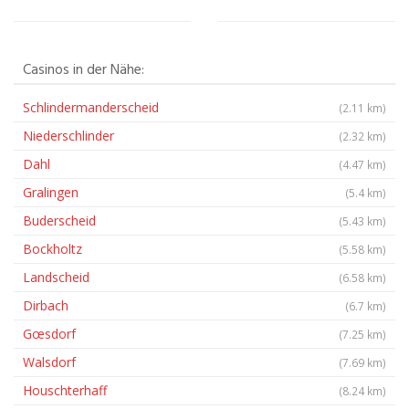
Casinos in der Nähe:
Schlindermanderscheid
(2.11 km)
Niederschlinder
(2.32 km)
Dahl
(4.47 km)
Gralingen
(5.4 km)
Buderscheid
(5.43 km)
Bockholtz
(5.58 km)
Landscheid
(6.58 km)
Dirbach
(6.7 km)
Gœsdorf
(7.25 km)
Walsdorf
(7.69 km)
Houschterhaff
(8.24 km)