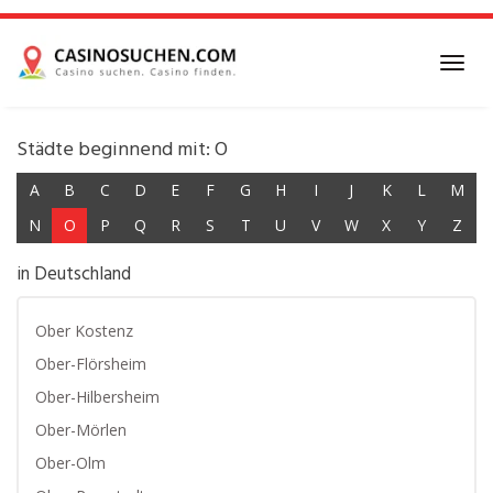
Skip
to
main
Toggl
content
navig
Städte beginnend mit: O
A
B
C
D
E
F
G
H
I
J
K
L
M
N
O
P
Q
R
S
T
U
V
W
X
Y
Z
in Deutschland
Ober Kostenz
Ober-Flörsheim
Ober-Hilbersheim
Ober-Mörlen
Ober-Olm