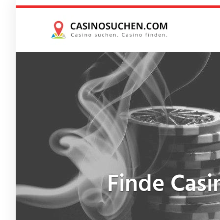
Skip
to
main
content
Finde Casi