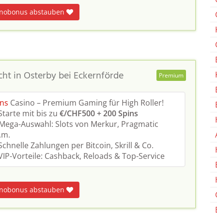
sinobonus abstauben
cht in
Osterby bei Eckernförde
Premium
ns
Casino – Premium Gaming für High Roller!
Starte mit bis zu
€/CHF500 + 200 Spins
Mega-Auswahl: Slots von Merkur, Pragmatic
.m.
Schnelle Zahlungen per Bitcoin, Skrill & Co.
VIP-Vorteile: Cashback, Reloads & Top-Service
sinobonus abstauben