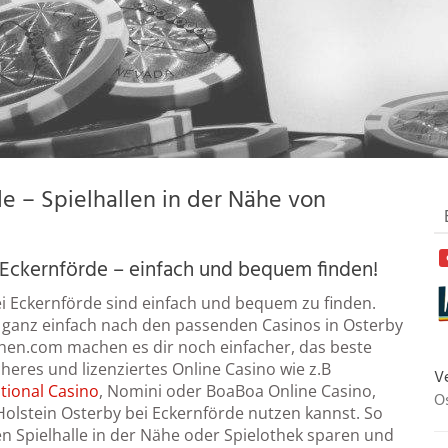
de – Spielhallen in der Nähe von
t
i Eckernförde – einfach und bequem finden!
i Eckernförde sind einfach und bequem zu finden.
, ganz einfach nach den passenden Casinos in Osterby
hen.com machen es dir noch einfacher, das beste
cheres und lizenziertes Online Casino wie z.B
V
tional Casino
, Nomini oder BoaBoa Online Casino,
O
Holstein Osterby bei Eckernförde nutzen kannst. So
n Spielhalle in der Nähe oder Spielothek sparen und