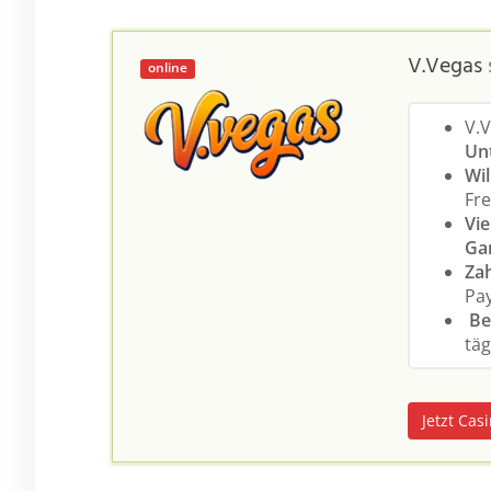
V.Vegas
online
V.
Un
Wi
Fre
Vie
Ga
Za
Pay
Be
täg
Jetzt Ca