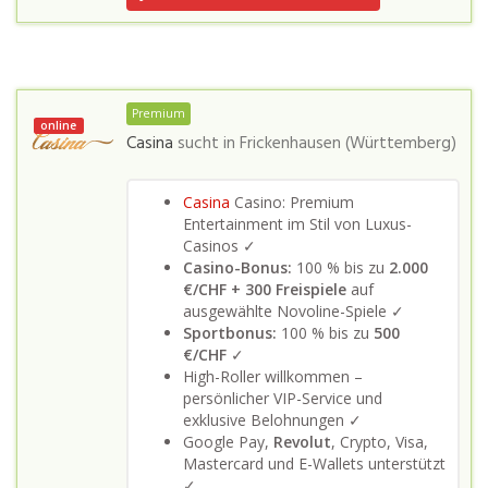
Premium
online
Casina
sucht in
Frickenhausen (Württemberg)
Casina
Casino: Premium
Entertainment im Stil von Luxus-
Casinos ✓
Casino-Bonus:
100 % bis zu
2.000
€/CHF + 300 Freispiele
auf
ausgewählte Novoline-Spiele ✓
Sportbonus:
100 % bis zu
500
€/CHF
✓
High-Roller willkommen –
persönlicher VIP-Service und
exklusive Belohnungen ✓
Google Pay,
Revolut
, Crypto, Visa,
Mastercard und E-Wallets unterstützt
✓