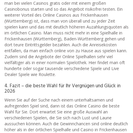
man bei vielen Casinos gratis oder mit einem großen
Casinobonus starten und so das Angebot risikofrei testen. Ein
weiterer Vorteil des Online Casinos aus Frickenhausen
(Württemberg) ist, dass man von überall und zu jeder Zeit
spielen kann und das mit deutlich höheren Auzahlungsquoten als
im örtlichen Casino. Man muss nicht mehr in eine Spielhalle in
Frickenhausen (Württemberg), Baden-Württemberg gehen und
dort teure Eintrittsgelder bezahlen. Auch die Anreisekosten
entfallen, da man einfach online von zu Hause aus spielen kann.
Zudem sind die Angebote der Online Spielhallen sehr viel
vielfältiger als in einer normalen Spielothek. Hier findet man oft
hunderte oder sogar tausende verschiedene Spiele und Live
Dealer Spiele wie Roulette.
4. Fazit – die beste Wahl für Ihr Vergnügen und Glück in
2026
Wenn Sie auf der Suche nach einem unterhaltsamen und
aufregenden Spiel sind, dann ist das Online Casino die beste
Wahl für Sie. Dort erwartet Sie eine große Auswahl an
verschiedenen Spielen, die Sie sich nach Lust und Laune
aussuchen können. Auch die Gewinnchancen sind online deutlich
höher als in der örtlichen Spielhalle und Casino in Frickenhausen