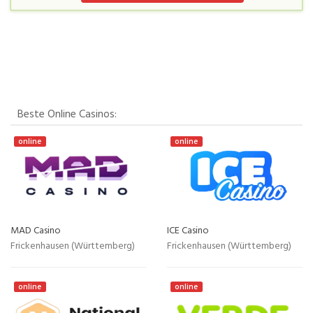
Beste Online Casinos:
online
online
MAD Casino
ICE Casino
Frickenhausen (Württemberg)
Frickenhausen (Württemberg)
online
online