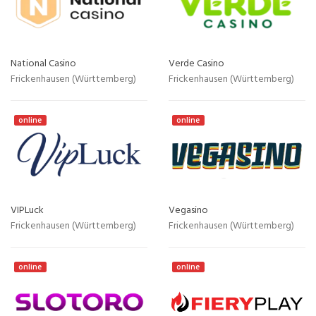
National Casino
Verde Casino
Frickenhausen (Württemberg)
Frickenhausen (Württemberg)
online
online
VIPLuck
Vegasino
Frickenhausen (Württemberg)
Frickenhausen (Württemberg)
online
online