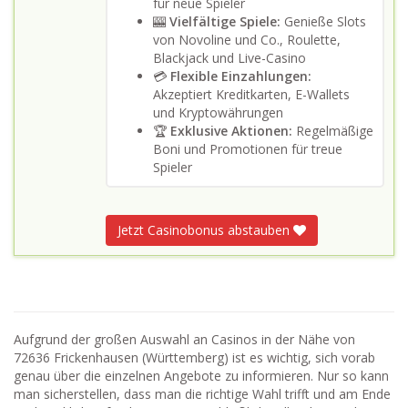
für neue Spieler
🎰
Vielfältige Spiele:
Genieße Slots
von Novoline und Co., Roulette,
Blackjack und Live-Casino
💳
Flexible Einzahlungen:
Akzeptiert Kreditkarten, E-Wallets
und Kryptowährungen
🏆
Exklusive Aktionen:
Regelmäßige
Boni und Promotionen für treue
Spieler
Jetzt Casinobonus abstauben
Aufgrund der großen Auswahl an Casinos in der Nähe von
72636 Frickenhausen (Württemberg) ist es wichtig, sich vorab
genau über die einzelnen Angebote zu informieren. Nur so kann
man sicherstellen, dass man die richtige Wahl trifft und am Ende