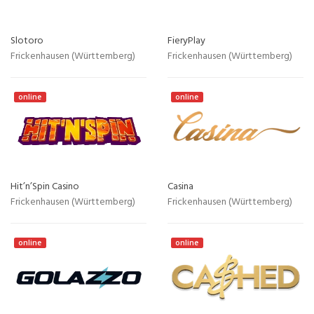
Slotoro
FieryPlay
Frickenhausen (Württemberg)
Frickenhausen (Württemberg)
online
online
Hit’n’Spin Casino
Casina
Frickenhausen (Württemberg)
Frickenhausen (Württemberg)
online
online