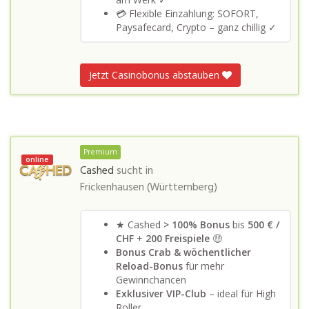
💳 Flexible Einzahlung: SOFORT,
Paysafecard, Crypto – ganz chillig ✓
Jetzt Casinobonus abstauben
Premium
online
Cashed
sucht in
Frickenhausen (Württemberg)
★ Cashed
>
100% Bonus
bis
500 € /
CHF
+
200 Freispiele
🤑
Bonus Crab & wöchentlicher
Reload-Bonus
für mehr
Gewinnchancen
Exklusiver VIP-Club
– ideal für High
Roller