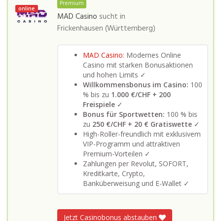
Premium
online
MAD Casino
sucht in
Frickenhausen (Württemberg)
MAD Casino
: Modernes Online
Casino mit starken Bonusaktionen
und hohen Limits ✓
Willkommensbonus im Casino:
100
% bis zu
1.000 €/CHF + 200
Freispiele
✓
Bonus für Sportwetten:
100 % bis
zu
250 €/CHF + 20 € Gratiswette
✓
High-Roller-freundlich mit exklusivem
VIP-Programm und attraktiven
Premium-Vorteilen ✓
Zahlungen per Revolut, SOFORT,
Kreditkarte, Crypto,
Banküberweisung und E-Wallet ✓
Jetzt Casinobonus abstauben