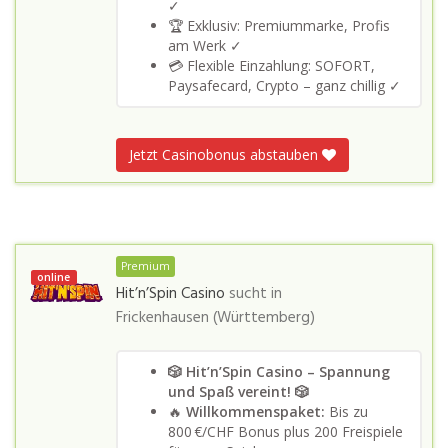
✓
🏆 Exklusiv: Premiummarke, Profis
am Werk ✓
💳 Flexible Einzahlung: SOFORT,
Paysafecard, Crypto – ganz chillig ✓
Jetzt Casinobonus abstauben
Premium
online
Hit’n’Spin Casino
sucht in
Frickenhausen (Württemberg)
🎲 Hit’n’Spin Casino – Spannung
und Spaß vereint! 🎲
🔥
Willkommenspaket:
Bis zu
800 €/CHF Bonus plus 200 Freispiele