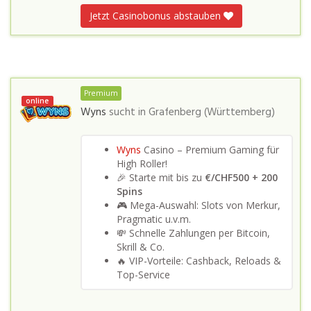
Jetzt Casinobonus abstauben
Premium
online
Wyns
sucht in
Grafenberg (Württemberg)
Wyns
Casino – Premium Gaming für
High Roller!
🎉 Starte mit bis zu
€/CHF500 + 200
Spins
🎮 Mega-Auswahl: Slots von Merkur,
Pragmatic u.v.m.
💸 Schnelle Zahlungen per Bitcoin,
Skrill & Co.
🔥 VIP-Vorteile: Cashback, Reloads &
Top-Service