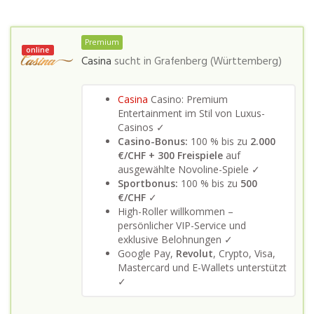
Premium
online
Casina
sucht in
Grafenberg (Württemberg)
Casina
Casino: Premium
Entertainment im Stil von Luxus-
Casinos ✓
Casino-Bonus:
100 % bis zu
2.000
€/CHF + 300 Freispiele
auf
ausgewählte Novoline-Spiele ✓
Sportbonus:
100 % bis zu
500
€/CHF
✓
High-Roller willkommen –
persönlicher VIP-Service und
exklusive Belohnungen ✓
Google Pay,
Revolut
, Crypto, Visa,
Mastercard und E-Wallets unterstützt
✓