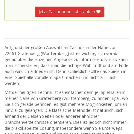
Jetzt Casinobonus abstauben
Aufgrund der großen Auswahl an Casinos in der Nähe von
72661 Grafenberg (Württemberg) ist es wichtig, sich vorab
genau über die einzelnen Angebote zu informieren. Nur so kann
man sicherstellen, dass man die richtige Wahl trifft und am Ende
auch wirklich zufrieden ist. Denn schließlich sollte das Spielen in
einer Spielhalle vor allem Spaß machen und nicht zur Last
werden.
Mit der heutigen Technik ist es einfacher denn je, Spielhallen in
meiner Nähe von Grafenberg (Württemberg) zu finden. Egal, wo
Sie sich gerade befinden, es gibt mehrere Möglichkeiten, um an
Ihr Ziel zu gelangen. Die klassische Methode ist natürlich, sich
anhand der Gelben Seiten oder anderer ähnlicher
Branchenverzeichnisse orientieren. Dies ist jedoch nicht immer
die praktikabelste Lösung, insbesondere wenn Sie unterwegs