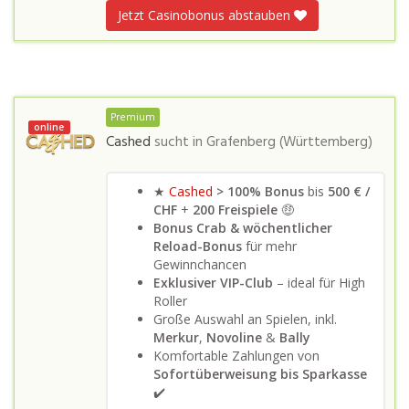
Jetzt Casinobonus abstauben
Premium
online
Cashed
sucht in
Grafenberg (Württemberg)
★
Cashed
>
100% Bonus
bis
500 € /
CHF
+
200 Freispiele
🤑
Bonus Crab & wöchentlicher
Reload-Bonus
für mehr
Gewinnchancen
Exklusiver VIP-Club
– ideal für High
Roller
Große Auswahl an Spielen, inkl.
Merkur
,
Novoline
&
Bally
Komfortable Zahlungen von
Sofortüberweisung bis Sparkasse
✔️