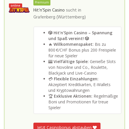
Premium
online
Hit’n’Spin Casino
sucht in
Grafenberg (Württemberg)
🎲 Hit’n’Spin Casino – Spannung
und Spaß vereint! 🎲
🔥
Willkommenspaket:
Bis zu
800 €/CHF Bonus plus 200 Freispiele
für neue Spieler
🎰
Vielfältige Spiele:
Genieße Slots
von Novoline und Co., Roulette,
Blackjack und Live-Casino
💳
Flexible Einzahlungen:
Akzeptiert Kreditkarten, E-Wallets
und Kryptowährungen
🏆
Exklusive Aktionen:
Regelmäßige
Boni und Promotionen für treue
Spieler
Jetzt Casinobonus abstauben