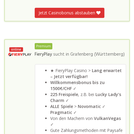
Jetzt Casinobonus abstauben
Premium
online
FieryPlay
sucht in
Grafenberg (Württemberg)
★ FieryPlay Casino >
Lang erwartet
– Jetzt verfügbar!
Willkommensbonus bis zu
1500€/CHF
✓
225 Freispiele
, z.B. bei
Lucky Lady’s
Charm
✓
ALLE Spiele
>
Novomatic
✓
Pragmatic
✓
Von den Machern von
VulkanVegas
✓
Gute Zahlungsmethoden mit Paysafe