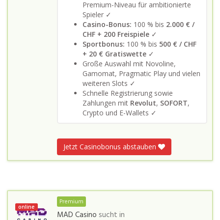
Premium-Niveau für ambitionierte
Spieler ✓
Casino-Bonus:
100 % bis
2.000 € /
CHF + 200 Freispiele
✓
Sportbonus:
100 % bis
500 € / CHF
+ 20 € Gratiswette
✓
Große Auswahl mit Novoline,
Gamomat, Pragmatic Play und vielen
weiteren Slots ✓
Schnelle Registrierung sowie
Zahlungen mit
Revolut
,
SOFORT
,
Crypto und E-Wallets ✓
Jetzt Casinobonus abstauben
Premium
online
MAD Casino
sucht in