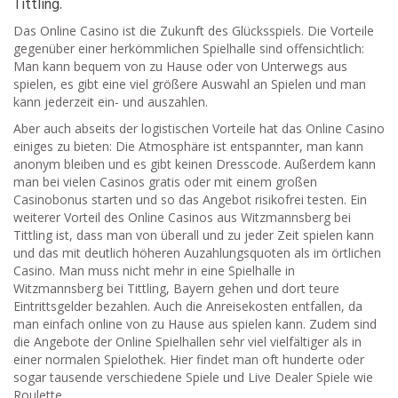
Tittling.
Das Online Casino ist die Zukunft des Glücksspiels. Die Vorteile
gegenüber einer herkömmlichen Spielhalle sind offensichtlich:
Man kann bequem von zu Hause oder von Unterwegs aus
spielen, es gibt eine viel größere Auswahl an Spielen und man
kann jederzeit ein- und auszahlen.
Aber auch abseits der logistischen Vorteile hat das Online Casino
einiges zu bieten: Die Atmosphäre ist entspannter, man kann
anonym bleiben und es gibt keinen Dresscode. Außerdem kann
man bei vielen Casinos gratis oder mit einem großen
Casinobonus starten und so das Angebot risikofrei testen. Ein
weiterer Vorteil des Online Casinos aus Witzmannsberg bei
Tittling ist, dass man von überall und zu jeder Zeit spielen kann
und das mit deutlich höheren Auzahlungsquoten als im örtlichen
Casino. Man muss nicht mehr in eine Spielhalle in
Witzmannsberg bei Tittling, Bayern gehen und dort teure
Eintrittsgelder bezahlen. Auch die Anreisekosten entfallen, da
man einfach online von zu Hause aus spielen kann. Zudem sind
die Angebote der Online Spielhallen sehr viel vielfältiger als in
einer normalen Spielothek. Hier findet man oft hunderte oder
sogar tausende verschiedene Spiele und Live Dealer Spiele wie
Roulette.