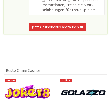
Promotionen, Freispiele & VIP-
Belohnungen für treue Spieler!
Jetzt Casinobonus abstauben
Beste Online Casinos:
online
online