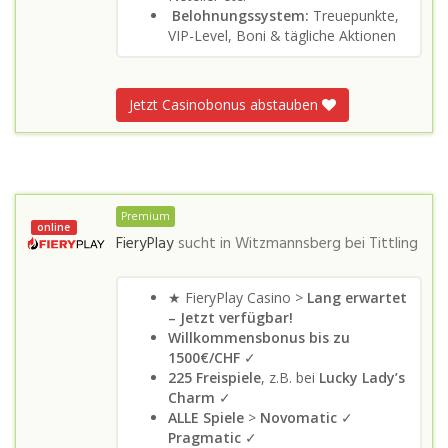
Belohnungssystem:
Treuepunkte,
VIP-Level, Boni & tägliche Aktionen
Jetzt Casinobonus abstauben
Premium
online
FieryPlay
sucht in
Witzmannsberg bei Tittling
★ FieryPlay Casino >
Lang erwartet
– Jetzt verfügbar!
Willkommensbonus bis zu
1500€/CHF
✓
225 Freispiele
, z.B. bei
Lucky Lady’s
Charm
✓
ALLE Spiele
>
Novomatic
✓
Pragmatic
✓