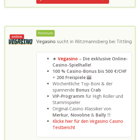
Premium
online
Vegasino
sucht in
Witzmannsberg bei Tittling
★
Vegasino
– Die exklusive Online-
Casino-Spielhalle!
100 % Casino-Bonus bis 500 €/CHF
+
200 Freispiele
🎰
Wöchentliche Top-Boni & der
spannende
Bonus Crab
VIP-Programm
für High Roller und
Stammspieler
Original-Casino-Klassiker von
Merkur
,
Novoline
&
Bally
🃏
Klicke hier für den Vegasino Casino
Testbericht