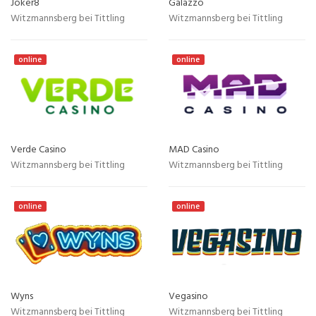
Joker8
Galazzo
Witzmannsberg bei Tittling
Witzmannsberg bei Tittling
online
online
Verde Casino
MAD Casino
Witzmannsberg bei Tittling
Witzmannsberg bei Tittling
online
online
Wyns
Vegasino
Witzmannsberg bei Tittling
Witzmannsberg bei Tittling