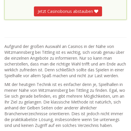
Jetzt Casinobonus abstauben
Aufgrund der großen Auswahl an Casinos in der Nähe von
Witzmannsberg bei Tittling ist es wichtig, sich vorab genau über
die einzelnen Angebote zu informieren. Nur so kann man
sicherstellen, dass man die richtige Wahl trifft und am Ende auch
wirklich zufrieden ist. Denn schließlich sollte das Spielen in einer
Spielhalle vor allem Spaß machen und nicht zur Last werden.
Mit der heutigen Technik ist es einfacher denn je, Spielhallen in
meiner Nähe von Witzmannsberg bei Tittling zu finden. Egal, wo
Sie sich gerade befinden, es gibt mehrere Möglichkeiten, um an
Ihr Ziel zu gelangen. Die klassische Methode ist natürlich, sich
anhand der Gelben Seiten oder anderer ähnlicher
Branchenverzeichnisse orientieren. Dies ist jedoch nicht immer
die praktikabelste Lösung, insbesondere wenn Sie unterwegs
sind und keinen Zugriff auf ein solches Verzeichnis haben.