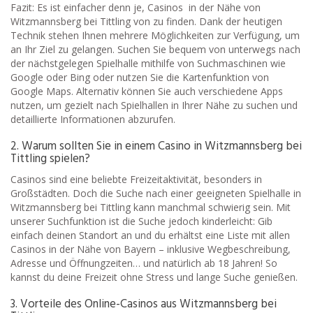
Fazit: Es ist einfacher denn je, Casinos in der Nähe von
Witzmannsberg bei Tittling von zu finden. Dank der heutigen
Technik stehen Ihnen mehrere Möglichkeiten zur Verfügung, um
an Ihr Ziel zu gelangen. Suchen Sie bequem von unterwegs nach
der nächstgelegen Spielhalle mithilfe von Suchmaschinen wie
Google oder Bing oder nutzen Sie die Kartenfunktion von
Google Maps. Alternativ können Sie auch verschiedene Apps
nutzen, um gezielt nach Spielhallen in Ihrer Nähe zu suchen und
detaillierte Informationen abzurufen.
2. Warum sollten Sie in einem Casino in Witzmannsberg bei
Tittling spielen?
Casinos sind eine beliebte Freizeitaktivität, besonders in
Großstädten. Doch die Suche nach einer geeigneten Spielhalle in
Witzmannsberg bei Tittling kann manchmal schwierig sein. Mit
unserer Suchfunktion ist die Suche jedoch kinderleicht: Gib
einfach deinen Standort an und du erhältst eine Liste mit allen
Casinos in der Nähe von Bayern – inklusive Wegbeschreibung,
Adresse und Öffnungzeiten… und natürlich ab 18 Jahren! So
kannst du deine Freizeit ohne Stress und lange Suche genießen.
3. Vorteile des Online-Casinos aus Witzmannsberg bei