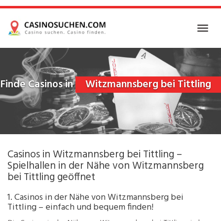
Skip
to
main
Toggl
content
navig
Finde Casinos in
Witzmannsberg bei Tittling
Casinos in Witzmannsberg bei Tittling –
Spielhallen in der Nähe von Witzmannsberg
bei Tittling geöffnet
1. Casinos in der Nähe von Witzmannsberg bei
Tittling – einfach und bequem finden!