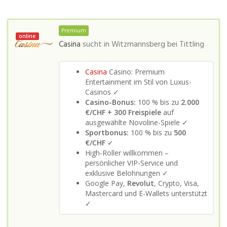
Premium
online
Casina
sucht in
Witzmannsberg bei Tittling
Casina
Casino: Premium
Entertainment im Stil von Luxus-
Casinos ✓
Casino-Bonus:
100 % bis zu
2.000
€/CHF + 300 Freispiele
auf
ausgewählte Novoline-Spiele ✓
Sportbonus:
100 % bis zu
500
€/CHF
✓
High-Roller willkommen –
persönlicher VIP-Service und
exklusive Belohnungen ✓
Google Pay,
Revolut
, Crypto, Visa,
Mastercard und E-Wallets unterstützt
✓