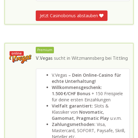
Jetzt Casinobonus abstauben
Premium
online
V.Vegas
sucht in
Witzmannsberg bei Tittling
V.Vegas
– Dein Online-Casino für
echte Unterhaltung!
Willkommensgeschenk:
1.500 €/CHF Bonus
+ 150 Freispiele
für deine ersten Einzahlungen
Vielfalt garantiert:
Slots &
Klassiker von
Novomatic
,
Gamomat
,
Pragmatic Play
u.v.m.
Zahlungsmethoden:
Visa,
Mastercard, SOFORT, Paysafe, Skrill,
Neteller etc.