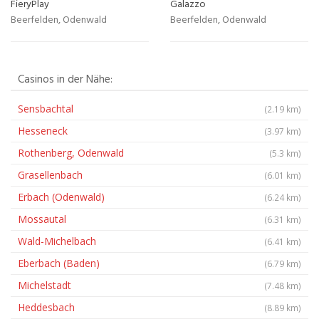
FieryPlay
Galazzo
Beerfelden, Odenwald
Beerfelden, Odenwald
Casinos in der Nähe:
Sensbachtal
(2.19 km)
Hesseneck
(3.97 km)
Rothenberg, Odenwald
(5.3 km)
Grasellenbach
(6.01 km)
Erbach (Odenwald)
(6.24 km)
Mossautal
(6.31 km)
Wald-Michelbach
(6.41 km)
Eberbach (Baden)
(6.79 km)
Michelstadt
(7.48 km)
Heddesbach
(8.89 km)