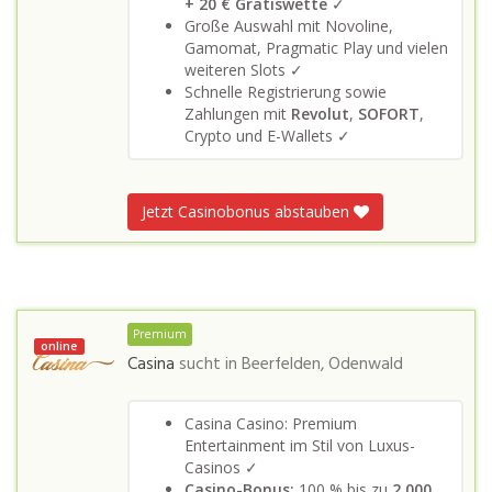
+ 20 € Gratiswette
✓
Große Auswahl mit Novoline,
Gamomat, Pragmatic Play und vielen
weiteren Slots ✓
Schnelle Registrierung sowie
Zahlungen mit
Revolut
,
SOFORT
,
Crypto und E-Wallets ✓
Jetzt Casinobonus abstauben
Premium
online
Casina
sucht in
Beerfelden, Odenwald
Casina Casino: Premium
Entertainment im Stil von Luxus-
Casinos ✓
Casino-Bonus:
100 % bis zu
2.000