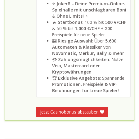
⭐
Joker8 – Deine Premium-Online-
Spielhalle mit unschlagbaren Boni
& Ohne Limits!
⭐
🔥
Startbonus
: 100 % bis
500 €/CHF
& 50 % bis
1.000 €/CHF
+
200
Freispiele
für neue Spieler
🎰
Riesige Auswahl
: Über
5.600
Automaten & Klassiker
von
Novomatic, Merkur, Bally & mehr
💳
Zahlungsmöglichkeiten
: Nutze
Visa, Mastercard oder
Kryptowährungen
🏆
Exklusive Angebote
: Spannende
Promotionen, Freispiele & VIP-
Belohnungen für treue Spieler!
Jetzt Casinobonus abstauben