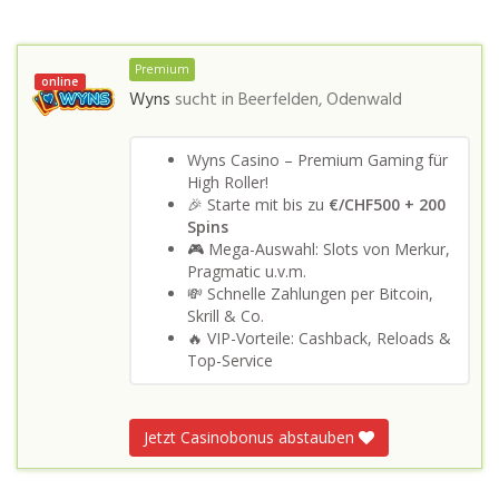
Premium
online
Wyns
sucht in
Beerfelden, Odenwald
Wyns Casino – Premium Gaming für
High Roller!
🎉 Starte mit bis zu
€/CHF500 + 200
Spins
🎮 Mega-Auswahl: Slots von Merkur,
Pragmatic u.v.m.
💸 Schnelle Zahlungen per Bitcoin,
Skrill & Co.
🔥 VIP-Vorteile: Cashback, Reloads &
Top-Service
Jetzt Casinobonus abstauben