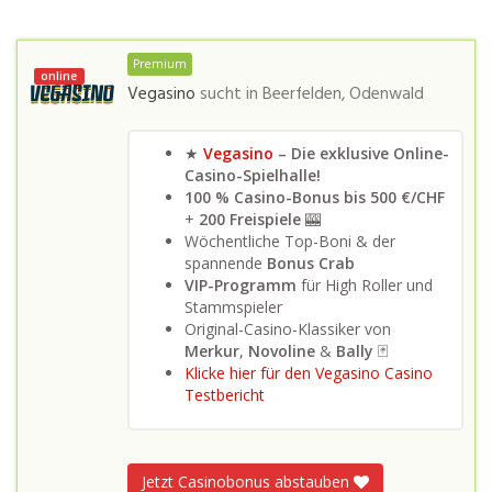
Premium
online
Vegasino
sucht in
Beerfelden, Odenwald
★
Vegasino
– Die exklusive Online-
Casino-Spielhalle!
100 % Casino-Bonus bis 500 €/CHF
+
200 Freispiele
🎰
Wöchentliche Top-Boni & der
spannende
Bonus Crab
VIP-Programm
für High Roller und
Stammspieler
Original-Casino-Klassiker von
Merkur
,
Novoline
&
Bally
🃏
Klicke hier für den Vegasino Casino
Testbericht
Jetzt Casinobonus abstauben