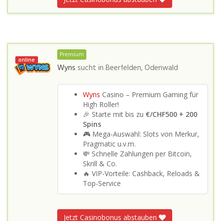
Premium
online
Wyns
sucht in
Beerfelden, Odenwald
Wyns
Casino – Premium Gaming für
High Roller!
🎉 Starte mit bis zu
€/CHF500 + 200
Spins
🎮 Mega-Auswahl: Slots von Merkur,
Pragmatic u.v.m.
💸 Schnelle Zahlungen per Bitcoin,
Skrill & Co.
🔥 VIP-Vorteile: Cashback, Reloads &
Top-Service
Jetzt Casinobonus abstauben