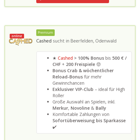
Premium
online
Cashed
sucht in
Beerfelden, Odenwald
★
Cashed
>
100% Bonus
bis
500 € /
CHF
+
200 Freispiele
🤑
Bonus Crab & wöchentlicher
Reload-Bonus
für mehr
Gewinnchancen
Exklusiver VIP-Club
– ideal für High
Roller
Große Auswahl an Spielen, inkl.
Merkur
,
Novoline
&
Bally
Komfortable Zahlungen von
Sofortüberweisung bis Sparkasse
✔️