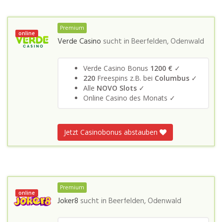
Premium
online
Verde Casino
sucht in
Beerfelden, Odenwald
Verde Casino Bonus
1200 €
✓
220
Freespins z.B. bei
Columbus
✓
Alle
NOVO Slots
✓
Online Casino des Monats ✓
Jetzt Casinobonus abstauben
Premium
online
Joker8
sucht in
Beerfelden, Odenwald