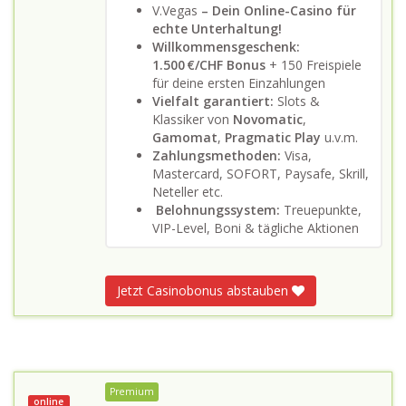
V.Vegas
– Dein Online-Casino für
echte Unterhaltung!
Willkommensgeschenk:
1.500 €/CHF Bonus
+ 150 Freispiele
für deine ersten Einzahlungen
Vielfalt garantiert:
Slots &
Klassiker von
Novomatic
,
Gamomat
,
Pragmatic Play
u.v.m.
Zahlungsmethoden:
Visa,
Mastercard, SOFORT, Paysafe, Skrill,
Neteller etc.
Belohnungssystem:
Treuepunkte,
VIP-Level, Boni & tägliche Aktionen
Jetzt Casinobonus abstauben
Premium
online