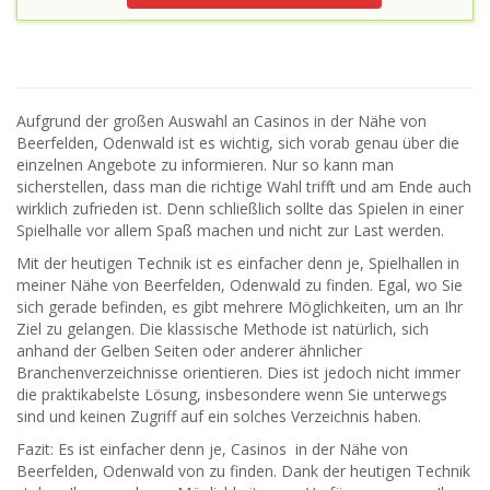
Aufgrund der großen Auswahl an Casinos in der Nähe von
Beerfelden, Odenwald ist es wichtig, sich vorab genau über die
einzelnen Angebote zu informieren. Nur so kann man
sicherstellen, dass man die richtige Wahl trifft und am Ende auch
wirklich zufrieden ist. Denn schließlich sollte das Spielen in einer
Spielhalle vor allem Spaß machen und nicht zur Last werden.
Mit der heutigen Technik ist es einfacher denn je, Spielhallen in
meiner Nähe von Beerfelden, Odenwald zu finden. Egal, wo Sie
sich gerade befinden, es gibt mehrere Möglichkeiten, um an Ihr
Ziel zu gelangen. Die klassische Methode ist natürlich, sich
anhand der Gelben Seiten oder anderer ähnlicher
Branchenverzeichnisse orientieren. Dies ist jedoch nicht immer
die praktikabelste Lösung, insbesondere wenn Sie unterwegs
sind und keinen Zugriff auf ein solches Verzeichnis haben.
Fazit: Es ist einfacher denn je, Casinos in der Nähe von
Beerfelden, Odenwald von zu finden. Dank der heutigen Technik