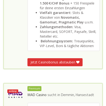
1.500 €/CHF Bonus
+ 150 Freispiele
für deine ersten Einzahlungen
Vielfalt garantiert:
Slots &
Klassiker von
Novomatic
,
Gamomat
,
Pragmatic Play
u.v.m.
Zahlungsmethoden:
Visa,
Mastercard, SOFORT, Paysafe, Skrill,
Neteller etc.
Belohnungssystem:
Treuepunkte,
VIP-Level, Boni & tägliche Aktionen
Jetzt Casinobonus abstauben
Premium
online
MAD Casino
sucht in
Demmin, Hansestadt