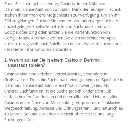
Fazit: Es ist einfacher denn je, Casinos in der Nähe von
Demmin, Hansestadt von zu finden. Dank der heutigen Technik
stehen Ihnen mehrere Möglichkeiten zur Verfügung, um an Ihr
Ziel zu gelangen. Suchen Sie bequem von unterwegs nach der
nächstgelegen Spielhalle mithilfe von Suchmaschinen wie
Google oder Bing oder nutzen Sie die Kartenfunktion von
Google Maps. Alternativ können Sie auch verschiedene Apps
nutzen, um gezielt nach Spielhallen in Ihrer Nähe zu suchen und
detaillierte Informationen abzurufen.
2. Warum sollten Sie in einem Casino in Demmin,
Hansestadt spielen?
Casinos sind eine beliebte Freizeitaktivität, besonders in
Großstädten. Doch die Suche nach einer geeigneten Spielhalle in
Demmin, Hansestadt kann manchmal schwierig sein. Mit
unserer Suchfunktion ist die Suche jedoch kinderleicht: Gib
einfach deinen Standort an und du erhältst eine Liste mit allen
Casinos in der Nähe von Mecklenburg-Vorpommern – inklusive
Wegbeschreibung, Adresse und Öffnungzeiten… und natürlich ab
18 Jahren! So kannst du deine Freizeit ohne Stress und lange
Suche genießen.