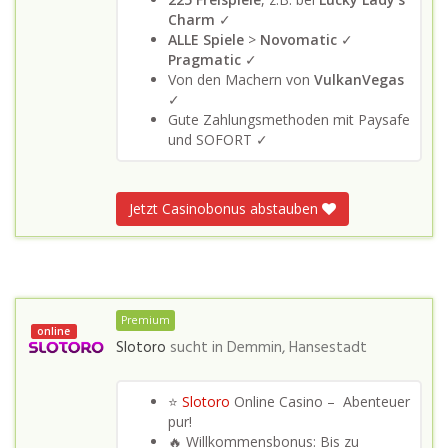
Charm
✓
ALLE Spiele
>
Novomatic
✓
Pragmatic
✓
Von den Machern von
VulkanVegas
✓
Gute Zahlungsmethoden mit Paysafe
und SOFORT ✓
Jetzt Casinobonus abstauben
Premium
online
Slotoro
sucht in
Demmin, Hansestadt
⭐
Slotoro
Online Casino – Abenteuer
pur!
🔥 Willkommensbonus: Bis zu