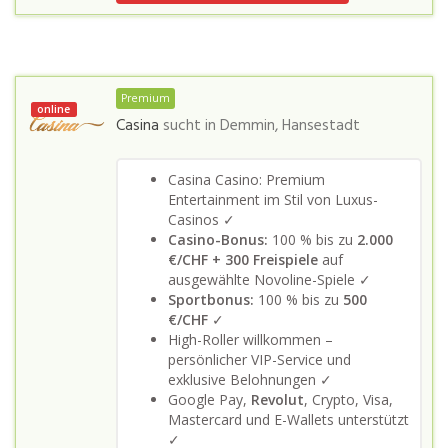
Premium
online
Casina
sucht in
Demmin, Hansestadt
Casina Casino: Premium
Entertainment im Stil von Luxus-
Casinos ✓
Casino-Bonus:
100 % bis zu
2.000
€/CHF + 300 Freispiele
auf
ausgewählte Novoline-Spiele ✓
Sportbonus:
100 % bis zu
500
€/CHF
✓
High-Roller willkommen –
persönlicher VIP-Service und
exklusive Belohnungen ✓
Google Pay,
Revolut
, Crypto, Visa,
Mastercard und E-Wallets unterstützt
✓