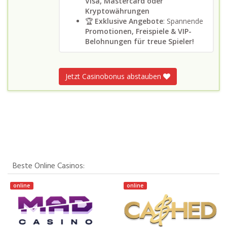
Visa, Mastercard oder
Kryptowährungen
🏆
Exklusive Angebote
: Spannende
Promotionen, Freispiele & VIP-
Belohnungen für treue Spieler!
Jetzt Casinobonus abstauben
Beste Online Casinos:
online
online