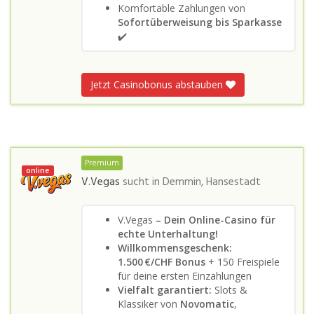
Komfortable Zahlungen von
Sofortüberweisung bis Sparkasse
✔️
Jetzt Casinobonus abstauben
Premium
online
V.Vegas
sucht in
Demmin, Hansestadt
V.Vegas
– Dein Online-Casino für
echte Unterhaltung!
Willkommensgeschenk:
1.500 €/CHF Bonus
+ 150 Freispiele
für deine ersten Einzahlungen
Vielfalt garantiert:
Slots &
Klassiker von
Novomatic
,