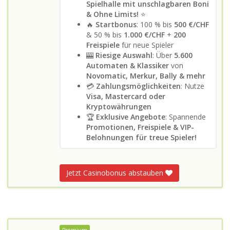
Spielhalle mit unschlagbaren Boni
& Ohne Limits!
⭐
🔥
Startbonus
: 100 % bis
500 €/CHF
& 50 % bis
1.000 €/CHF
+
200
Freispiele
für neue Spieler
🎰
Riesige Auswahl
: Über
5.600
Automaten & Klassiker
von
Novomatic, Merkur, Bally & mehr
💳
Zahlungsmöglichkeiten
: Nutze
Visa, Mastercard oder
Kryptowährungen
🏆
Exklusive Angebote
: Spannende
Promotionen, Freispiele & VIP-
Belohnungen für treue Spieler!
Jetzt Casinobonus abstauben