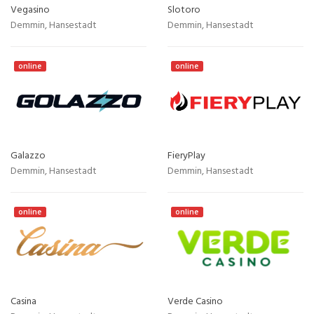
Vegasino
Slotoro
Demmin, Hansestadt
Demmin, Hansestadt
online
online
Galazzo
FieryPlay
Demmin, Hansestadt
Demmin, Hansestadt
online
online
Casina
Verde Casino