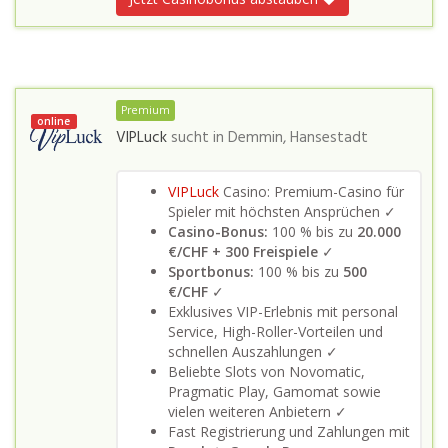
Premium
online
VIPLuck
sucht in
Demmin, Hansestadt
VIPLuck
Casino: Premium-Casino für
Spieler mit höchsten Ansprüchen ✓
Casino-Bonus:
100 % bis zu
20.000
€/CHF + 300 Freispiele
✓
Sportbonus:
100 % bis zu
500
€/CHF
✓
Exklusives VIP-Erlebnis mit personal
Service, High-Roller-Vorteilen und
schnellen Auszahlungen ✓
Beliebte Slots von Novomatic,
Pragmatic Play, Gamomat sowie
vielen weiteren Anbietern ✓
Fast Registrierung und Zahlungen mit