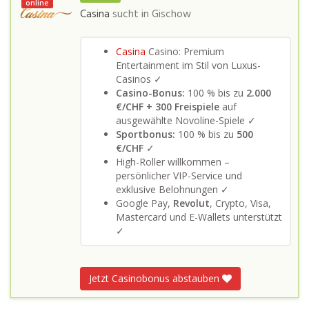
online
Casina
sucht in
Gischow
Casina
Casino: Premium
Entertainment im Stil von Luxus-
Casinos ✓
Casino-Bonus:
100 % bis zu
2.000
€/CHF + 300 Freispiele
auf
ausgewählte Novoline-Spiele ✓
Sportbonus:
100 % bis zu
500
€/CHF
✓
High-Roller willkommen –
persönlicher VIP-Service und
exklusive Belohnungen ✓
Google Pay,
Revolut
, Crypto, Visa,
Mastercard und E-Wallets unterstützt
✓
Jetzt Casinobonus abstauben