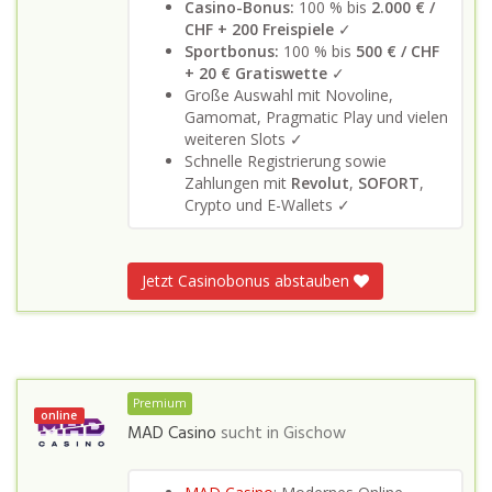
Casino-Bonus:
100 % bis
2.000 € /
CHF + 200 Freispiele
✓
Sportbonus:
100 % bis
500 € / CHF
+ 20 € Gratiswette
✓
Große Auswahl mit Novoline,
Gamomat, Pragmatic Play und vielen
weiteren Slots ✓
Schnelle Registrierung sowie
Zahlungen mit
Revolut
,
SOFORT
,
Crypto und E-Wallets ✓
Jetzt Casinobonus abstauben
Premium
online
MAD Casino
sucht in
Gischow