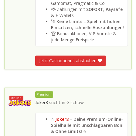
Gamomat, Pragmatic & Co.
💳 Zahlungen mit
SOFORT
,
Paysafe
& E-Wallets
🚀
Keine Limits – Spiel mit hohen
Einsätzen, schnelle Auszahlungen!
🏆 Bonusaktionen, VIP-Vorteile &
jede Menge Freispiele
Jetzt Casinobonus abstauben
Premium
online
Joker8
sucht in
Gischow
⭐
Joker8
– Deine Premium-Online-
Spielhalle mit unschlagbaren Boni
& Ohne Limits!
⭐