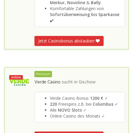
Merkur
,
Novoline
&
Bally
Komfortable Zahlungen von
Sofortüberweisung bis Sparkasse
✔️
Jetzt Casinobonus abstauben
Premium
online
Verde Casino
sucht in
Gischow
Verde Casino Bonus
1200 €
✓
220
Freespins z.B. bei
Columbus
✓
Alle
NOVO Slots
✓
Online Casino des Monats ✓