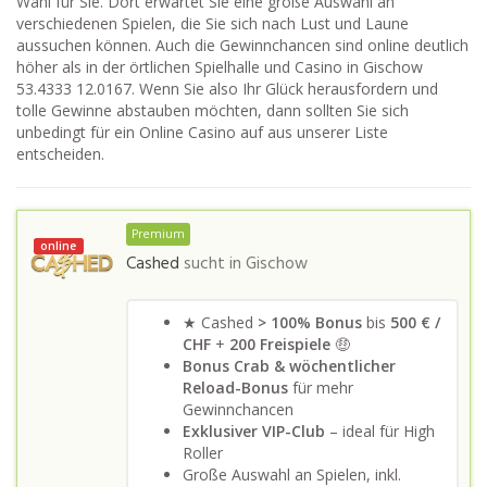
Wahl für Sie. Dort erwartet Sie eine große Auswahl an
verschiedenen Spielen, die Sie sich nach Lust und Laune
aussuchen können. Auch die Gewinnchancen sind online deutlich
höher als in der örtlichen Spielhalle und Casino in Gischow
53.4333 12.0167. Wenn Sie also Ihr Glück herausfordern und
tolle Gewinne abstauben möchten, dann sollten Sie sich
unbedingt für ein Online Casino auf aus unserer Liste
entscheiden.
Premium
online
Cashed
sucht in
Gischow
★ Cashed
>
100% Bonus
bis
500 € /
CHF
+
200 Freispiele
🤑
Bonus Crab & wöchentlicher
Reload-Bonus
für mehr
Gewinnchancen
Exklusiver VIP-Club
– ideal für High
Roller
Große Auswahl an Spielen, inkl.