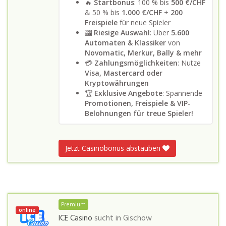
🔥
Startbonus
: 100 % bis
500 €/CHF
& 50 % bis
1.000 €/CHF
+
200
Freispiele
für neue Spieler
🎰
Riesige Auswahl
: Über
5.600
Automaten & Klassiker
von
Novomatic, Merkur, Bally & mehr
💳
Zahlungsmöglichkeiten
: Nutze
Visa, Mastercard oder
Kryptowährungen
🏆
Exklusive Angebote
: Spannende
Promotionen, Freispiele & VIP-
Belohnungen für treue Spieler!
Jetzt Casinobonus abstauben
Premium
online
ICE Casino
sucht in
Gischow