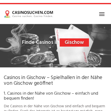
Skip
to
main
Toggl
content
navig
Finde Casinos in
Gischow
Casinos in Gischow – Spielhallen in der Nähe
von Gischow geöffnet
1. Casinos in der Nähe von Gischow – einfach und
bequem finden!
Die Casinos in der Nähe von Gischow sind einfach und bequem
zu finden. Dank des Internets ist es heutzutage möglich, ganz