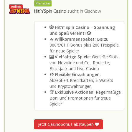
Premium
online
Hit’n’Spin Casino
sucht in
Gischow
🎲 Hit’n’Spin Casino – Spannung
und Spaß vereint! 🎲
🔥
Willkommenspaket:
Bis zu
800 €/CHF Bonus plus 200 Freispiele
für neue Spieler
🎰
Vielfältige Spiele:
Genieße Slots
von Novoline und Co., Roulette,
Blackjack und Live-Casino
💳
Flexible Einzahlungen:
Akzeptiert Kreditkarten, E-Wallets
und Kryptowährungen
🏆
Exklusive Aktionen:
Regelmäßige
Boni und Promotionen für treue
Spieler
Jetzt Casinobonus abstauben