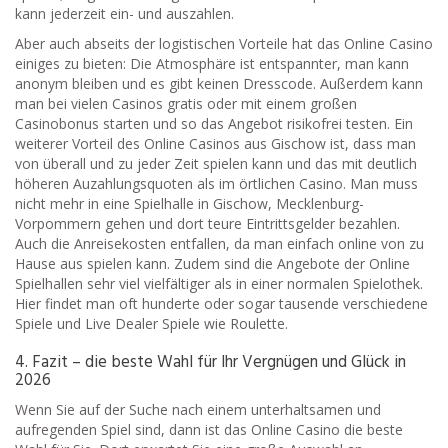
kann jederzeit ein- und auszahlen.
Aber auch abseits der logistischen Vorteile hat das Online Casino
einiges zu bieten: Die Atmosphäre ist entspannter, man kann
anonym bleiben und es gibt keinen Dresscode. Außerdem kann
man bei vielen Casinos gratis oder mit einem großen
Casinobonus starten und so das Angebot risikofrei testen. Ein
weiterer Vorteil des Online Casinos aus Gischow ist, dass man
von überall und zu jeder Zeit spielen kann und das mit deutlich
höheren Auzahlungsquoten als im örtlichen Casino. Man muss
nicht mehr in eine Spielhalle in Gischow, Mecklenburg-
Vorpommern gehen und dort teure Eintrittsgelder bezahlen.
Auch die Anreisekosten entfallen, da man einfach online von zu
Hause aus spielen kann. Zudem sind die Angebote der Online
Spielhallen sehr viel vielfältiger als in einer normalen Spielothek.
Hier findet man oft hunderte oder sogar tausende verschiedene
Spiele und Live Dealer Spiele wie Roulette.
4. Fazit – die beste Wahl für Ihr Vergnügen und Glück in
2026
Wenn Sie auf der Suche nach einem unterhaltsamen und
aufregenden Spiel sind, dann ist das Online Casino die beste