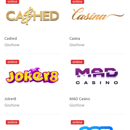
online
online
Cashed
Casina
Gischow
Gischow
online
online
Joker8
MAD Casino
Gischow
Gischow
online
online