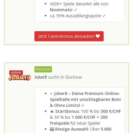
4200+ Spiele darunter alle von
Novomatic
✓
ca. 95% Auszahlungsquote ✓
Jetzt Casinobonus abstauben
Premium
online
Joker8
sucht in
Gischow
⭐
Joker8 – Deine Premium-Online-
Spielhalle mit unschlagbaren Boni
& Ohne Limits!
⭐
🔥
Startbonus
: 100 % bis
500 €/CHF
& 50 % bis
1.000 €/CHF
+
200
Freispiele
für neue Spieler
🎰
Riesige Auswahl
: Über
5.600