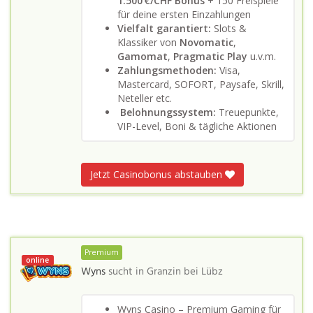
1.500 €/CHF Bonus
+ 150 Freispiele
für deine ersten Einzahlungen
Vielfalt garantiert:
Slots &
Klassiker von
Novomatic
,
Gamomat
,
Pragmatic Play
u.v.m.
Zahlungsmethoden:
Visa,
Mastercard, SOFORT, Paysafe, Skrill,
Neteller etc.
Belohnungssystem:
Treuepunkte,
VIP-Level, Boni & tägliche Aktionen
Jetzt Casinobonus abstauben
Premium
online
Wyns
sucht in
Granzin bei Lübz
Wyns Casino – Premium Gaming für