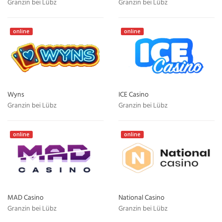
Granzin bei Lübz
Granzin bei Lübz
online
online
Wyns
ICE Casino
Granzin bei Lübz
Granzin bei Lübz
online
online
MAD Casino
National Casino
Granzin bei Lübz
Granzin bei Lübz