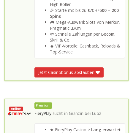
High Roller!
🎉 Starte mit bis zu
€/CHF500 + 200
Spins
🎮 Mega-Auswahl: Slots von Merkur,
Pragmatic u.v.m.
💸 Schnelle Zahlungen per Bitcoin,
Skrill & Co.
🔥 VIP-Vorteile: Cashback, Reloads &
Top-Service
Jetzt Casinobonus abstauben
Premium
online
FieryPlay
sucht in
Granzin bei Lübz
★ FieryPlay Casino >
Lang erwartet