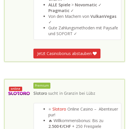
ALLE Spiele
>
Novomatic
✓
Pragmatic
✓
Von den Machern von
VulkanVegas
✓
Gute Zahlungsmethoden mit Paysafe
und SOFORT ✓
Jetzt Casinobonus abstauben
Premium
online
Slotoro
sucht in
Granzin bei Lübz
⭐
Slotoro
Online Casino – Abenteuer
pur!
🔥 Willkommensbonus: Bis zu
2.500 €/CHF
+ 250 Freispiele