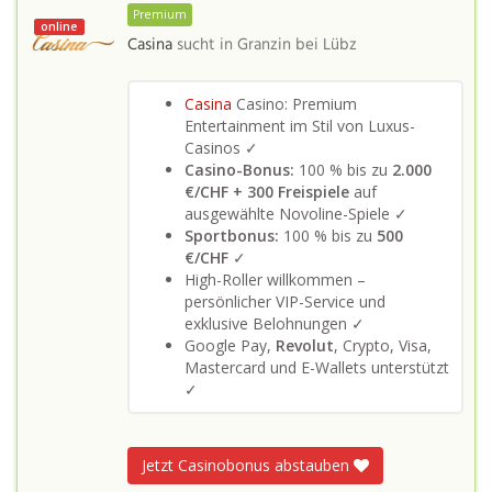
Premium
online
Casina
sucht in
Granzin bei Lübz
Casina
Casino: Premium
Entertainment im Stil von Luxus-
Casinos ✓
Casino-Bonus:
100 % bis zu
2.000
€/CHF + 300 Freispiele
auf
ausgewählte Novoline-Spiele ✓
Sportbonus:
100 % bis zu
500
€/CHF
✓
High-Roller willkommen –
persönlicher VIP-Service und
exklusive Belohnungen ✓
Google Pay,
Revolut
, Crypto, Visa,
Mastercard und E-Wallets unterstützt
✓
Jetzt Casinobonus abstauben