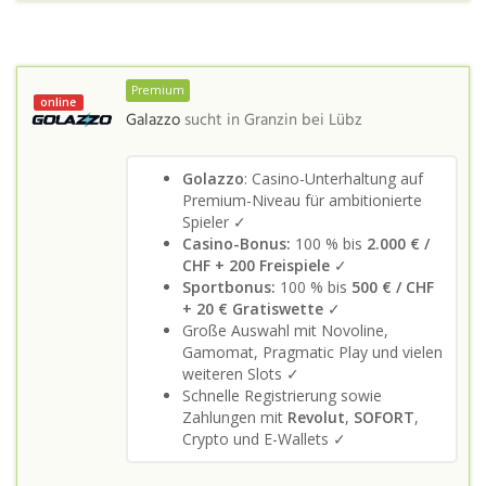
Premium
online
Galazzo
sucht in
Granzin bei Lübz
Golazzo
: Casino-Unterhaltung auf
Premium-Niveau für ambitionierte
Spieler ✓
Casino-Bonus:
100 % bis
2.000 € /
CHF + 200 Freispiele
✓
Sportbonus:
100 % bis
500 € / CHF
+ 20 € Gratiswette
✓
Große Auswahl mit Novoline,
Gamomat, Pragmatic Play und vielen
weiteren Slots ✓
Schnelle Registrierung sowie
Zahlungen mit
Revolut
,
SOFORT
,
Crypto und E-Wallets ✓