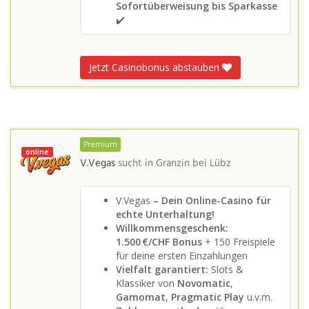
Sofortüberweisung bis Sparkasse
✔️
Jetzt Casinobonus abstauben
Premium
online
V.Vegas
sucht in
Granzin bei Lübz
V.Vegas
– Dein Online-Casino für
echte Unterhaltung!
Willkommensgeschenk:
1.500 €/CHF Bonus
+ 150 Freispiele
für deine ersten Einzahlungen
Vielfalt garantiert:
Slots &
Klassiker von
Novomatic
,
Gamomat
,
Pragmatic Play
u.v.m.