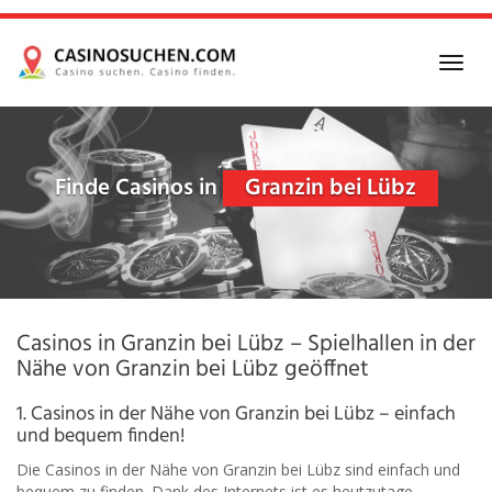
Skip
to
main
Toggl
content
navig
Finde Casinos in
Granzin bei Lübz
Casinos in Granzin bei Lübz – Spielhallen in der
Nähe von Granzin bei Lübz geöffnet
1. Casinos in der Nähe von Granzin bei Lübz – einfach
und bequem finden!
Die Casinos in der Nähe von Granzin bei Lübz sind einfach und
bequem zu finden. Dank des Internets ist es heutzutage