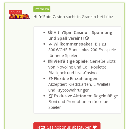
Premium
online
Hit’n’Spin Casino
sucht in
Granzin bei Lübz
🎲 Hit’n’Spin Casino – Spannung
und Spaß vereint! 🎲
🔥
Willkommenspaket:
Bis zu
800 €/CHF Bonus plus 200 Freispiele
für neue Spieler
🎰
Vielfältige Spiele:
Genieße Slots
von Novoline und Co., Roulette,
Blackjack und Live-Casino
💳
Flexible Einzahlungen:
Akzeptiert Kreditkarten, E-Wallets
und Kryptowährungen
🏆
Exklusive Aktionen:
Regelmäßige
Boni und Promotionen für treue
Spieler
Jetzt Casinobonus abstauben