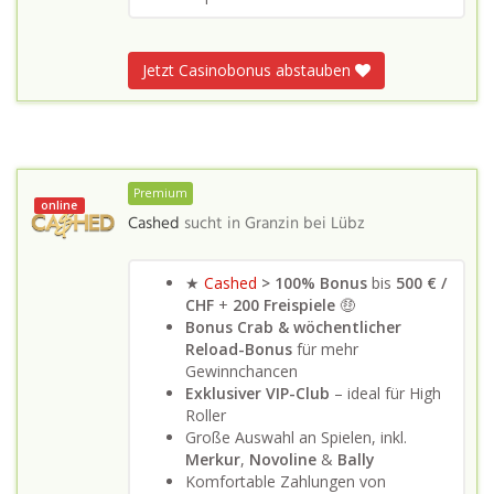
Jetzt Casinobonus abstauben
Premium
online
Cashed
sucht in
Granzin bei Lübz
★
Cashed
>
100% Bonus
bis
500 € /
CHF
+
200 Freispiele
🤑
Bonus Crab & wöchentlicher
Reload-Bonus
für mehr
Gewinnchancen
Exklusiver VIP-Club
– ideal für High
Roller
Große Auswahl an Spielen, inkl.
Merkur
,
Novoline
&
Bally
Komfortable Zahlungen von