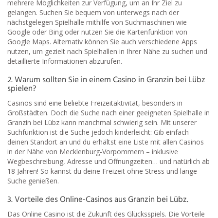
mehrere Möglichkeiten zur Verfügung, um an Ihr Ziel zu
gelangen. Suchen Sie bequem von unterwegs nach der
nächstgelegen Spielhalle mithilfe von Suchmaschinen wie
Google oder Bing oder nutzen Sie die Kartenfunktion von
Google Maps. Alternativ können Sie auch verschiedene Apps
nutzen, um gezielt nach Spielhallen in Ihrer Nähe zu suchen und
detaillierte Informationen abzurufen.
2. Warum sollten Sie in einem Casino in Granzin bei Lübz
spielen?
Casinos sind eine beliebte Freizeitaktivität, besonders in
Großstädten. Doch die Suche nach einer geeigneten Spielhalle in
Granzin bei Lübz kann manchmal schwierig sein. Mit unserer
Suchfunktion ist die Suche jedoch kinderleicht: Gib einfach
deinen Standort an und du erhältst eine Liste mit allen Casinos
in der Nähe von Mecklenburg-Vorpommern – inklusive
Wegbeschreibung, Adresse und Öffnungzeiten… und natürlich ab
18 Jahren! So kannst du deine Freizeit ohne Stress und lange
Suche genießen.
3. Vorteile des Online-Casinos aus Granzin bei Lübz.
Das Online Casino ist die Zukunft des Glücksspiels. Die Vorteile