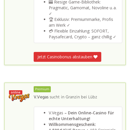
🎰 Riesige Game‑Bibliothek:
Pragmatic, Gamomat, Novoline u. a.
✓
🏆 Exklusiv: Premiummarke, Profis
am Werk ✓
💳 Flexible Einzahlung: SOFORT,
Paysafecard, Crypto – ganz chillig ✓
Jetzt Casinobonus abstauben
Premium
online
V.Vegas
sucht in
Granzin bei Lübz
V.Vegas
– Dein Online-Casino für
echte Unterhaltung!
Willkommensgeschenk: