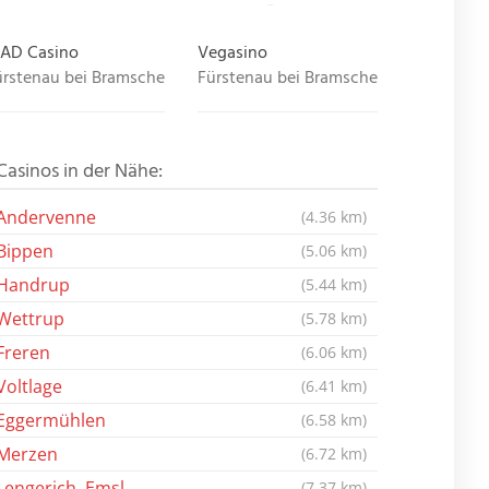
AD Casino
Vegasino
ürstenau bei Bramsche
Fürstenau bei Bramsche
Casinos in der Nähe:
Andervenne
(4.36 km)
Bippen
(5.06 km)
Handrup
(5.44 km)
Wettrup
(5.78 km)
Freren
(6.06 km)
Voltlage
(6.41 km)
Eggermühlen
(6.58 km)
Merzen
(6.72 km)
Lengerich, Emsl
(7.37 km)