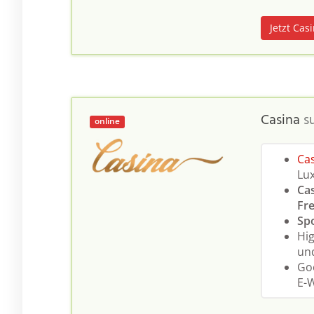
Jetzt Ca
Casina
s
online
Ca
Lu
Ca
Fre
Sp
Hig
un
Go
E-W