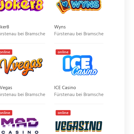
oker8
Wyns
ürstenau bei Bramsche
Fürstenau bei Bramsche
online
online
.Vegas
ICE Casino
ürstenau bei Bramsche
Fürstenau bei Bramsche
online
online