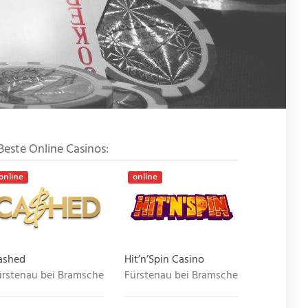
Beste Online Casinos:
online
online
ashed
Hit’n’Spin Casino
ürstenau bei Bramsche
Fürstenau bei Bramsche