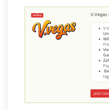
V.Vegas
online
V.
Un
Wi
Fre
Vie
Ga
Za
Pay
Be
täg
Jetzt Ca