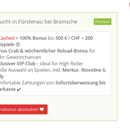
ucht in
Fürstenau bei Bramsche
Premium
Cashed
>
100% Bonus
bis
500 € / CHF
+
200
ispiele
🤑
nus Crab & wöchentlicher Reload-Bonus
für
hr Gewinnchancen
lusiver VIP-Club
– ideal für High Roller
ße Auswahl an Spielen, inkl.
Merkur
,
Novoline
&
ly
mfortable Zahlungen von
Sofortüberweisung bis
arkasse
✔️
sinobonus abstauben