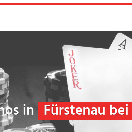
nos in
Fürstenau bei