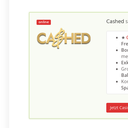
Cashed
s
online
★
Fre
Bo
me
Exk
Gro
Bal
Ko
Sp
Jetzt Ca