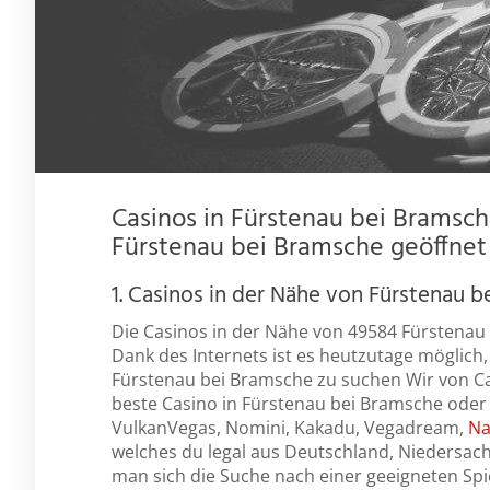
Casinos in Fürstenau bei Bramsch
Fürstenau bei Bramsche geöffnet
1. Casinos in der Nähe von Fürstenau 
Die Casinos in der Nähe von 49584 Fürstenau
Dank des Internets ist es heutzutage möglich
Fürstenau bei Bramsche zu suchen Wir von C
beste Casino in Fürstenau bei Bramsche oder e
VulkanVegas, Nomini, Kakadu, Vegadream,
Na
welches du legal aus Deutschland, Niedersac
man sich die Suche nach einer geeigneten Spi