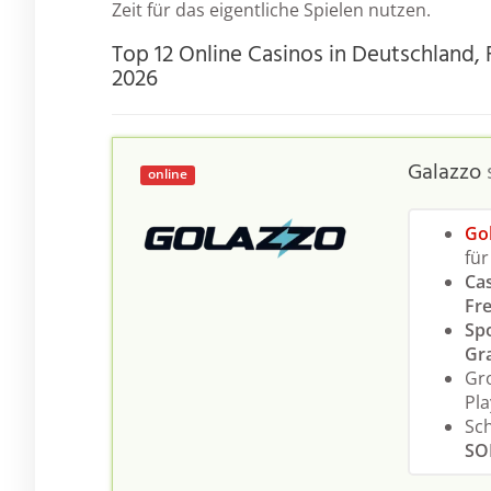
Zeit für das eigentliche Spielen nutzen.
Top 12 Online Casinos in Deutschland,
2026
Galazzo
online
Go
für
Ca
Fre
Sp
Gr
Gr
Pla
Sch
SO