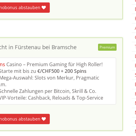
sinobonus abstauben
cht in
Fürstenau bei Bramsche
Premium
ns
Casino – Premium Gaming für High Roller!
Starte mit bis zu
€/CHF500 + 200 Spins
Mega-Auswahl: Slots von Merkur, Pragmatic
.m.
Schnelle Zahlungen per Bitcoin, Skrill & Co.
VIP-Vorteile: Cashback, Reloads & Top-Service
sinobonus abstauben