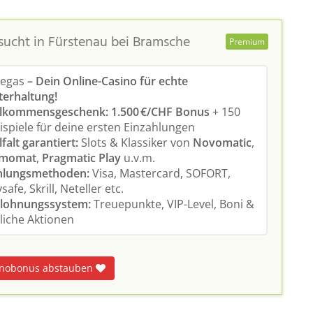
sucht in
Fürstenau bei Bramsche
Premium
Vegas
– Dein Online-Casino für echte
terhaltung!
llkommensgeschenk:
1.500 €/CHF Bonus
+ 150
ispiele für deine ersten Einzahlungen
lfalt garantiert:
Slots & Klassiker von
Novomatic
,
momat
,
Pragmatic Play
u.v.m.
hlungsmethoden:
Visa, Mastercard, SOFORT,
safe, Skrill, Neteller etc.
lohnungssystem:
Treuepunkte, VIP-Level, Boni &
liche Aktionen
sinobonus abstauben