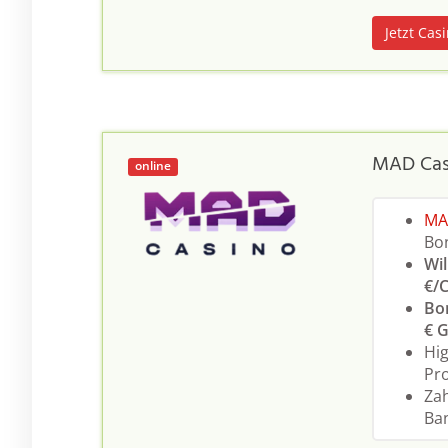
Jetzt Ca
MAD Cas
online
MA
Bo
Wi
€/C
Bo
€ G
Hig
Pr
Zah
Ba