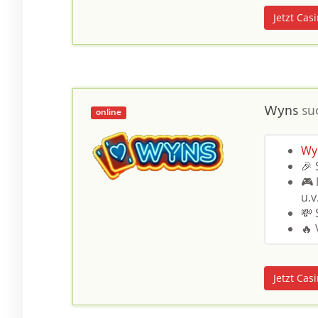
Jetzt Ca
Wyns
su
online
Wy
🎉 
🎮 
u.v
💸 
🔥 
Jetzt Ca