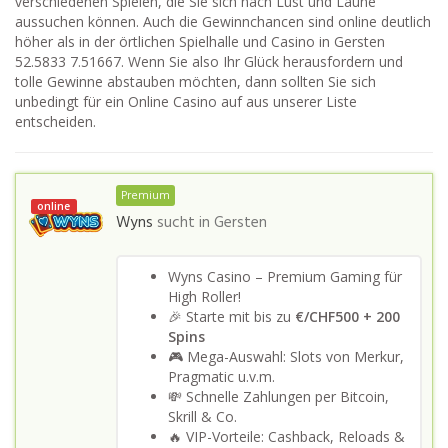
verschiedenen Spielen, die Sie sich nach Lust und Laune
aussuchen können. Auch die Gewinnchancen sind online deutlich
höher als in der örtlichen Spielhalle und Casino in Gersten
52.5833 7.51667. Wenn Sie also Ihr Glück herausfordern und
tolle Gewinne abstauben möchten, dann sollten Sie sich
unbedingt für ein Online Casino auf aus unserer Liste
entscheiden.
Premium
online
Wyns
sucht in
Gersten
Wyns Casino – Premium Gaming für
High Roller!
🎉 Starte mit bis zu
€/CHF500 + 200
Spins
🎮 Mega-Auswahl: Slots von Merkur,
Pragmatic u.v.m.
💸 Schnelle Zahlungen per Bitcoin,
Skrill & Co.
🔥 VIP-Vorteile: Cashback, Reloads &