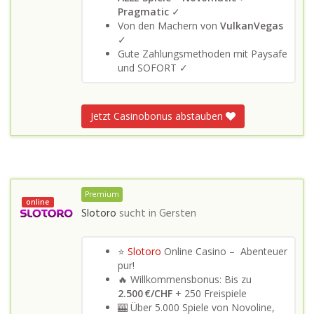
Pragmatic
✓
Von den Machern von
VulkanVegas
✓
Gute Zahlungsmethoden mit Paysafe
und SOFORT ✓
Jetzt Casinobonus abstauben
Premium
online
Slotoro
sucht in
Gersten
⭐
Slotoro
Online Casino – Abenteuer
pur!
🔥 Willkommensbonus: Bis zu
2.500 €/CHF
+ 250 Freispiele
🎰 Über 5.000 Spiele von Novoline,