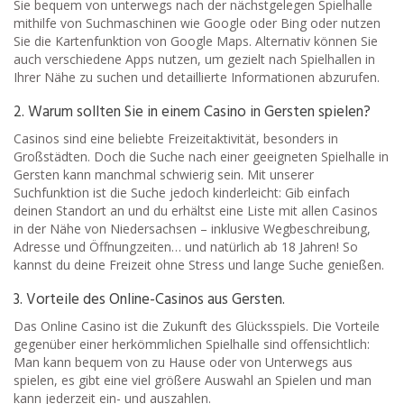
Sie bequem von unterwegs nach der nächstgelegen Spielhalle
mithilfe von Suchmaschinen wie Google oder Bing oder nutzen
Sie die Kartenfunktion von Google Maps. Alternativ können Sie
auch verschiedene Apps nutzen, um gezielt nach Spielhallen in
Ihrer Nähe zu suchen und detaillierte Informationen abzurufen.
2. Warum sollten Sie in einem Casino in Gersten spielen?
Casinos sind eine beliebte Freizeitaktivität, besonders in
Großstädten. Doch die Suche nach einer geeigneten Spielhalle in
Gersten kann manchmal schwierig sein. Mit unserer
Suchfunktion ist die Suche jedoch kinderleicht: Gib einfach
deinen Standort an und du erhältst eine Liste mit allen Casinos
in der Nähe von Niedersachsen – inklusive Wegbeschreibung,
Adresse und Öffnungzeiten… und natürlich ab 18 Jahren! So
kannst du deine Freizeit ohne Stress und lange Suche genießen.
3. Vorteile des Online-Casinos aus Gersten.
Das Online Casino ist die Zukunft des Glücksspiels. Die Vorteile
gegenüber einer herkömmlichen Spielhalle sind offensichtlich:
Man kann bequem von zu Hause oder von Unterwegs aus
spielen, es gibt eine viel größere Auswahl an Spielen und man
kann jederzeit ein- und auszahlen.