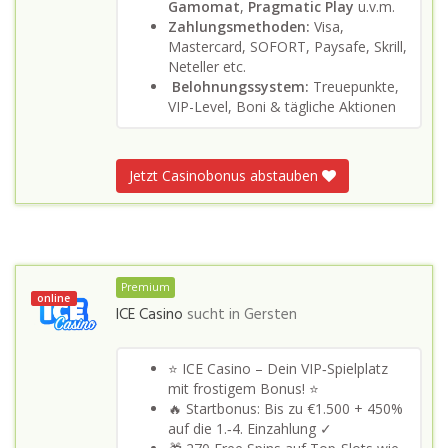
Gamomat
,
Pragmatic Play
u.v.m.
Zahlungsmethoden:
Visa,
Mastercard, SOFORT, Paysafe, Skrill,
Neteller etc.
Belohnungssystem:
Treuepunkte,
VIP-Level, Boni & tägliche Aktionen
Jetzt Casinobonus abstauben
Premium
online
ICE Casino
sucht in
Gersten
⭐ ICE Casino – Dein VIP‑Spielplatz
mit frostigem Bonus! ⭐
🔥 Startbonus: Bis zu €1.500 + 450%
auf die 1.‑4. Einzahlung ✓