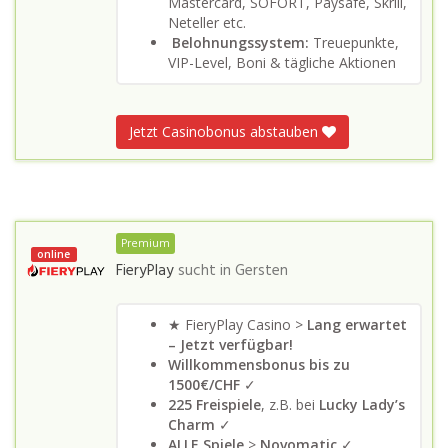
Mastercard, SOFORT, Paysafe, Skrill,
Neteller etc.
Belohnungssystem:
Treuepunkte,
VIP-Level, Boni & tägliche Aktionen
Jetzt Casinobonus abstauben
Premium
online
FieryPlay
sucht in
Gersten
★ FieryPlay Casino >
Lang erwartet
– Jetzt verfügbar!
Willkommensbonus bis zu
1500€/CHF
✓
225 Freispiele
, z.B. bei
Lucky Lady’s
Charm
✓
ALLE Spiele
>
Novomatic
✓