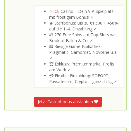
⭐
ICE
Casino – Dein VIP‑Spielplatz
mit frostigem Bonus! ⭐
🔥 Startbonus: Bis zu €1.500 + 450%
auf die 1.‑4. Einzahlung ✓
🎁 270 Free Spins auf Top‑Slots wie
Book of Fallen & Co. ✓
🎰 Riesige Game‑Bibliothek:
Pragmatic, Gamomat, Novoline u. a.
✓
🏆 Exklusiv: Premiummarke, Profis
am Werk ✓
💳 Flexible Einzahlung: SOFORT,
Paysafecard, Crypto – ganz chillig ✓
Jetzt Casinobonus abstauben