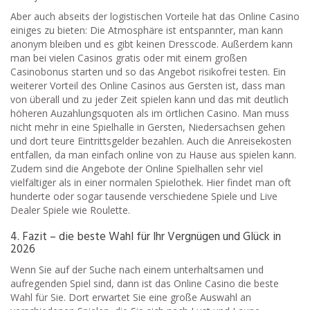
Aber auch abseits der logistischen Vorteile hat das Online Casino
einiges zu bieten: Die Atmosphäre ist entspannter, man kann
anonym bleiben und es gibt keinen Dresscode. Außerdem kann
man bei vielen Casinos gratis oder mit einem großen
Casinobonus starten und so das Angebot risikofrei testen. Ein
weiterer Vorteil des Online Casinos aus Gersten ist, dass man
von überall und zu jeder Zeit spielen kann und das mit deutlich
höheren Auzahlungsquoten als im örtlichen Casino. Man muss
nicht mehr in eine Spielhalle in Gersten, Niedersachsen gehen
und dort teure Eintrittsgelder bezahlen. Auch die Anreisekosten
entfallen, da man einfach online von zu Hause aus spielen kann.
Zudem sind die Angebote der Online Spielhallen sehr viel
vielfältiger als in einer normalen Spielothek. Hier findet man oft
hunderte oder sogar tausende verschiedene Spiele und Live
Dealer Spiele wie Roulette.
4. Fazit – die beste Wahl für Ihr Vergnügen und Glück in
2026
Wenn Sie auf der Suche nach einem unterhaltsamen und
aufregenden Spiel sind, dann ist das Online Casino die beste
Wahl für Sie. Dort erwartet Sie eine große Auswahl an