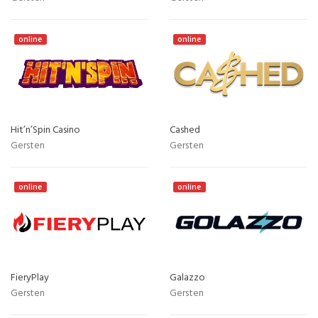
online
online
Hit’n’Spin Casino
Cashed
Gersten
Gersten
online
online
FieryPlay
Galazzo
Gersten
Gersten