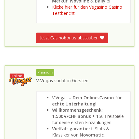
Merkur
,
Novoline
&
Bally
🃏
Klicke hier für den Vegasino Casino
Testbericht
Jetzt Casinobonus abstauben
Premium
online
V.Vegas
sucht in
Gersten
V.Vegas
– Dein Online-Casino für
echte Unterhaltung!
Willkommensgeschenk:
1.500 €/CHF Bonus
+ 150 Freispiele
für deine ersten Einzahlungen
Vielfalt garantiert:
Slots &
Klassiker von
Novomatic
,