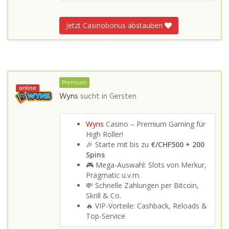
Jetzt Casinobonus abstauben
Premium
online
Wyns
sucht in
Gersten
Wyns
Casino – Premium Gaming für
High Roller!
🎉 Starte mit bis zu
€/CHF500 + 200
Spins
🎮 Mega-Auswahl: Slots von Merkur,
Pragmatic u.v.m.
💸 Schnelle Zahlungen per Bitcoin,
Skrill & Co.
🔥 VIP-Vorteile: Cashback, Reloads &
Top-Service