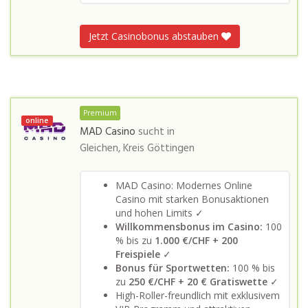
Jetzt Casinobonus abstauben
Premium
online
MAD Casino
sucht in
Gleichen, Kreis Göttingen
MAD Casino: Modernes Online
Casino mit starken Bonusaktionen
und hohen Limits ✓
Willkommensbonus im Casino:
100
% bis zu
1.000 €/CHF + 200
Freispiele
✓
Bonus für Sportwetten:
100 % bis
zu
250 €/CHF + 20 € Gratiswette
✓
High-Roller-freundlich mit exklusivem