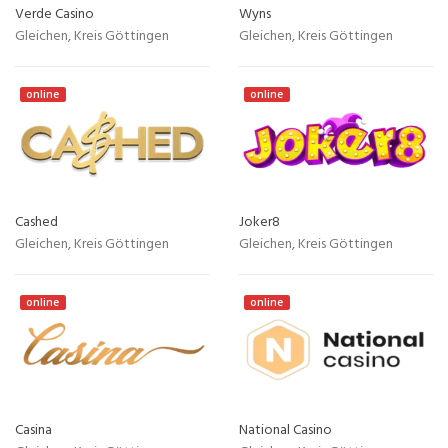
Verde Casino
Wyns
Gleichen, Kreis Göttingen
Gleichen, Kreis Göttingen
online
online
Cashed
Joker8
Gleichen, Kreis Göttingen
Gleichen, Kreis Göttingen
online
online
Casina
National Casino