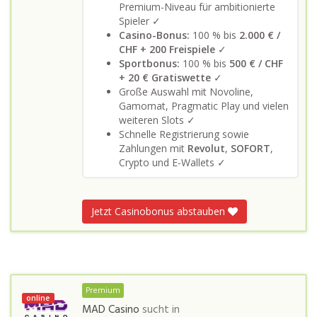
Premium-Niveau für ambitionierte
Spieler ✓
Casino-Bonus:
100 % bis
2.000 € /
CHF + 200 Freispiele
✓
Sportbonus:
100 % bis
500 € / CHF
+ 20 € Gratiswette
✓
Große Auswahl mit Novoline,
Gamomat, Pragmatic Play und vielen
weiteren Slots ✓
Schnelle Registrierung sowie
Zahlungen mit
Revolut
,
SOFORT
,
Crypto und E-Wallets ✓
Jetzt Casinobonus abstauben
Premium
online
MAD Casino
sucht in