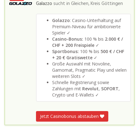
Galazzo
sucht in
Gleichen, Kreis Göttingen
Golazzo
: Casino-Unterhaltung auf
Premium-Niveau für ambitionierte
Spieler ✓
Casino-Bonus:
100 % bis
2.000 € /
CHF + 200 Freispiele
✓
Sportbonus:
100 % bis
500 € / CHF
+ 20 € Gratiswette
✓
Große Auswahl mit Novoline,
Gamomat, Pragmatic Play und vielen
weiteren Slots ✓
Schnelle Registrierung sowie
Zahlungen mit
Revolut
,
SOFORT
,
Crypto und E-Wallets ✓
Jetzt Casinobonus abstauben