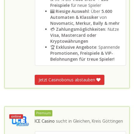
Freispiele
für neue Spieler
🎰
Riesige Auswahl
: Über
5.600
Automaten & Klassiker
von
Novomatic, Merkur, Bally & mehr
💳
Zahlungsmöglichkeiten
: Nutze
Visa, Mastercard oder
Kryptowährungen
🏆
Exklusive Angebote
: Spannende
Promotionen, Freispiele & VIP-
Belohnungen für treue Spieler!
Jetzt Casinobonus abstauben
Premium
online
ICE Casino
sucht in
Gleichen, Kreis Göttingen