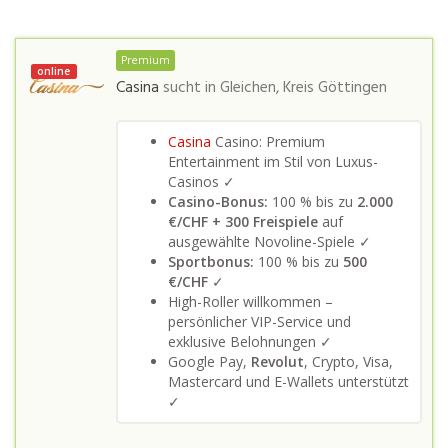
Premium
online
Casina
sucht in
Gleichen, Kreis Göttingen
Casina
Casino: Premium
Entertainment im Stil von Luxus-
Casinos ✓
Casino-Bonus:
100 % bis zu
2.000
€/CHF + 300 Freispiele
auf
ausgewählte Novoline-Spiele ✓
Sportbonus:
100 % bis zu
500
€/CHF
✓
High-Roller willkommen –
persönlicher VIP-Service und
exklusive Belohnungen ✓
Google Pay,
Revolut
, Crypto, Visa,
Mastercard und E-Wallets unterstützt
✓