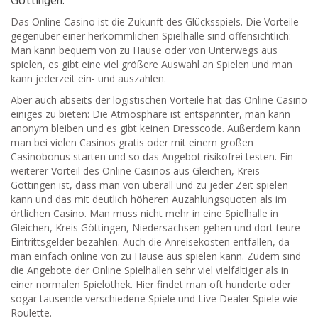
Göttingen.
Das Online Casino ist die Zukunft des Glücksspiels. Die Vorteile
gegenüber einer herkömmlichen Spielhalle sind offensichtlich:
Man kann bequem von zu Hause oder von Unterwegs aus
spielen, es gibt eine viel größere Auswahl an Spielen und man
kann jederzeit ein- und auszahlen.
Aber auch abseits der logistischen Vorteile hat das Online Casino
einiges zu bieten: Die Atmosphäre ist entspannter, man kann
anonym bleiben und es gibt keinen Dresscode. Außerdem kann
man bei vielen Casinos gratis oder mit einem großen
Casinobonus starten und so das Angebot risikofrei testen. Ein
weiterer Vorteil des Online Casinos aus Gleichen, Kreis
Göttingen ist, dass man von überall und zu jeder Zeit spielen
kann und das mit deutlich höheren Auzahlungsquoten als im
örtlichen Casino. Man muss nicht mehr in eine Spielhalle in
Gleichen, Kreis Göttingen, Niedersachsen gehen und dort teure
Eintrittsgelder bezahlen. Auch die Anreisekosten entfallen, da
man einfach online von zu Hause aus spielen kann. Zudem sind
die Angebote der Online Spielhallen sehr viel vielfältiger als in
einer normalen Spielothek. Hier findet man oft hunderte oder
sogar tausende verschiedene Spiele und Live Dealer Spiele wie
Roulette.