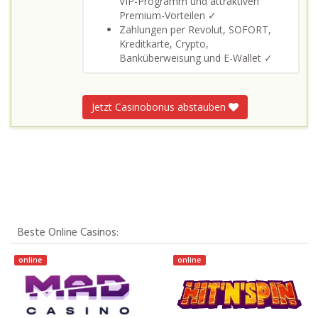
VIP-Programm und attraktiven
Premium-Vorteilen ✓
Zahlungen per Revolut, SOFORT,
Kreditkarte, Crypto,
Banküberweisung und E-Wallet ✓
Jetzt Casinobonus abstauben
Beste Online Casinos:
online
online