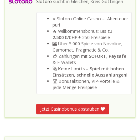
Slotoro
sucht in
Gleichen, Kreis Göttingen
⭐ Slotoro Online Casino – Abenteuer
pur!
🔥 Willkommensbonus: Bis zu
2.500 €/CHF
+ 250 Freispiele
🎰 Über 5.000 Spiele von Novoline,
Gamomat, Pragmatic & Co.
💳 Zahlungen mit
SOFORT
,
Paysafe
& E-Wallets
🚀
Keine Limits – Spiel mit hohen
Einsätzen, schnelle Auszahlungen!
🏆 Bonusaktionen, VIP-Vorteile &
jede Menge Freispiele
Jetzt Casinobonus abstauben