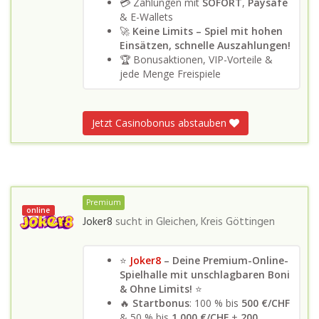
💳 Zahlungen mit
SOFORT
,
Paysafe
& E-Wallets
🚀
Keine Limits – Spiel mit hohen
Einsätzen, schnelle Auszahlungen!
🏆 Bonusaktionen, VIP-Vorteile &
jede Menge Freispiele
Jetzt Casinobonus abstauben
Premium
online
Joker8
sucht in
Gleichen, Kreis Göttingen
⭐
Joker8
– Deine Premium-Online-
Spielhalle mit unschlagbaren Boni
& Ohne Limits!
⭐
🔥
Startbonus
: 100 % bis
500 €/CHF
& 50 % bis
1.000 €/CHF
+
200