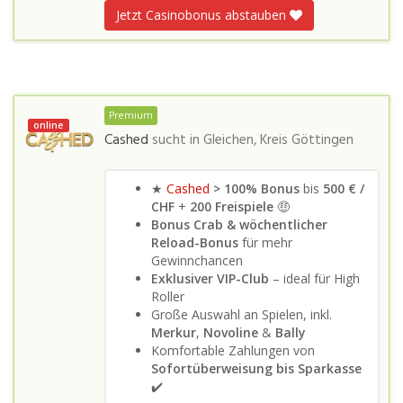
Jetzt Casinobonus abstauben
Premium
online
Cashed
sucht in
Gleichen, Kreis Göttingen
★
Cashed
>
100% Bonus
bis
500 € /
CHF
+
200 Freispiele
🤑
Bonus Crab & wöchentlicher
Reload-Bonus
für mehr
Gewinnchancen
Exklusiver VIP-Club
– ideal für High
Roller
Große Auswahl an Spielen, inkl.
Merkur
,
Novoline
&
Bally
Komfortable Zahlungen von
Sofortüberweisung bis Sparkasse
✔️