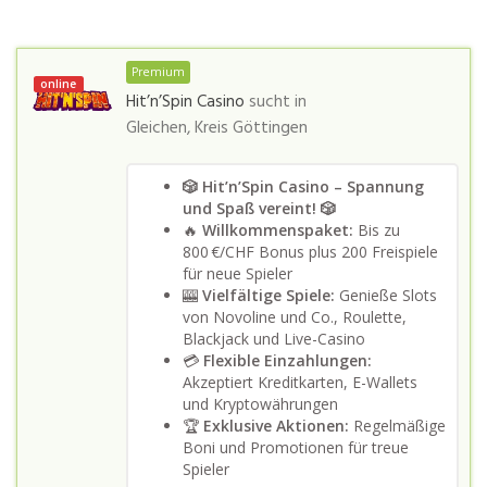
Premium
online
Hit’n’Spin Casino
sucht in
Gleichen, Kreis Göttingen
🎲 Hit’n’Spin Casino – Spannung
und Spaß vereint! 🎲
🔥
Willkommenspaket:
Bis zu
800 €/CHF Bonus plus 200 Freispiele
für neue Spieler
🎰
Vielfältige Spiele:
Genieße Slots
von Novoline und Co., Roulette,
Blackjack und Live-Casino
💳
Flexible Einzahlungen:
Akzeptiert Kreditkarten, E-Wallets
und Kryptowährungen
🏆
Exklusive Aktionen:
Regelmäßige
Boni und Promotionen für treue
Spieler