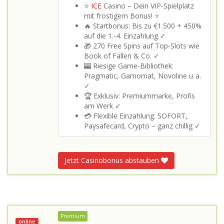
⭐
ICE
Casino – Dein VIP‑Spielplatz
mit frostigem Bonus! ⭐
🔥 Startbonus: Bis zu €1.500 + 450%
auf die 1.‑4. Einzahlung ✓
🎁 270 Free Spins auf Top‑Slots wie
Book of Fallen & Co. ✓
🎰 Riesige Game‑Bibliothek:
Pragmatic, Gamomat, Novoline u. a.
✓
🏆 Exklusiv: Premiummarke, Profis
am Werk ✓
💳 Flexible Einzahlung: SOFORT,
Paysafecard, Crypto – ganz chillig ✓
Jetzt Casinobonus abstauben
Premium
online