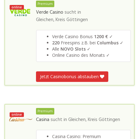
Premium
online
Verde Casino
sucht in
Gleichen, Kreis Göttingen
Verde Casino Bonus
1200 €
✓
220
Freespins z.B. bei
Columbus
✓
Alle
NOVO Slots
✓
Online Casino des Monats ✓
Jetzt Casinobonus abstauben
Premium
online
Casina
sucht in
Gleichen, Kreis Göttingen
Casina Casino: Premium