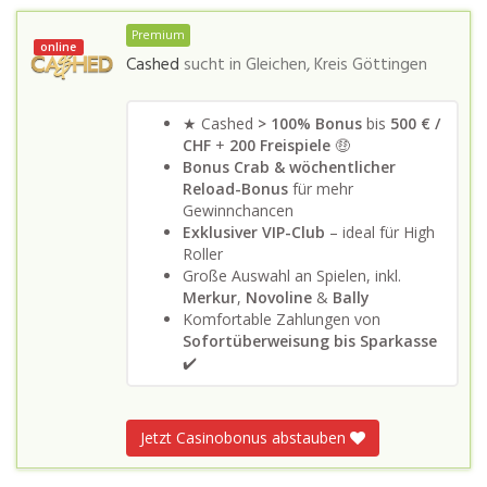
Premium
online
Cashed
sucht in
Gleichen, Kreis Göttingen
★ Cashed
>
100% Bonus
bis
500 € /
CHF
+
200 Freispiele
🤑
Bonus Crab & wöchentlicher
Reload-Bonus
für mehr
Gewinnchancen
Exklusiver VIP-Club
– ideal für High
Roller
Große Auswahl an Spielen, inkl.
Merkur
,
Novoline
&
Bally
Komfortable Zahlungen von
Sofortüberweisung bis Sparkasse
✔️
Jetzt Casinobonus abstauben