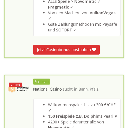
ALLE Spiele
>
Novomatic
✓
Pragmatic
✓
Von den Machern von
VulkanVegas
✓
Gute Zahlungsmethoden mit Paysafe
und SOFORT ✓
Jetzt Casinobonus abstauben
Premium
online
National Casino
sucht in
Bann, Pfalz
Willkommenspaket bis zu
300 €/CHF
✓
150 Freispiele z.B. Dolphin’s Pearl ♥
4200+ Spiele darunter alle von
Novomatic
✓