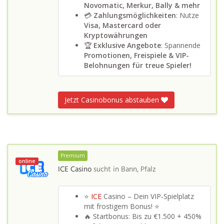
Novomatic, Merkur, Bally & mehr
💳
Zahlungsmöglichkeiten
: Nutze
Visa, Mastercard oder
Kryptowährungen
🏆
Exklusive Angebote
: Spannende
Promotionen, Freispiele & VIP-
Belohnungen für treue Spieler!
Jetzt Casinobonus abstauben
Premium
online
ICE Casino
sucht in
Bann, Pfalz
⭐
ICE
Casino – Dein VIP‑Spielplatz
mit frostigem Bonus! ⭐
🔥 Startbonus: Bis zu €1.500 + 450%