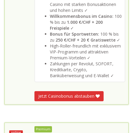
Casino mit starken Bonusaktionen
und hohen Limits ✓
Willkommensbonus im Casino:
100
% bis zu
1.000 €/CHF + 200
Freispiele
✓
Bonus für Sportwetten:
100 % bis
zu
250 €/CHF + 20 € Gratiswette
✓
High-Roller-freundlich mit exklusivem
VIP-Programm und attraktiven
Premium-Vorteilen ✓
Zahlungen per Revolut, SOFORT,
Kreditkarte, Crypto,
Banküberweisung und E-Wallet ✓
Jetzt Casinobonus abstauben
Premium
online