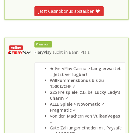
Jetzt Casinobonus abstauben
Premium
online
FieryPlay
sucht in
Bann, Pfalz
★ FieryPlay Casino >
Lang erwartet
– Jetzt verfügbar!
Willkommensbonus bis zu
1500€/CHF
✓
225 Freispiele
, z.B. bei
Lucky Lady’s
Charm
✓
ALLE Spiele
>
Novomatic
✓
Pragmatic
✓
Von den Machern von
VulkanVegas
✓
Gute Zahlungsmethoden mit Paysafe