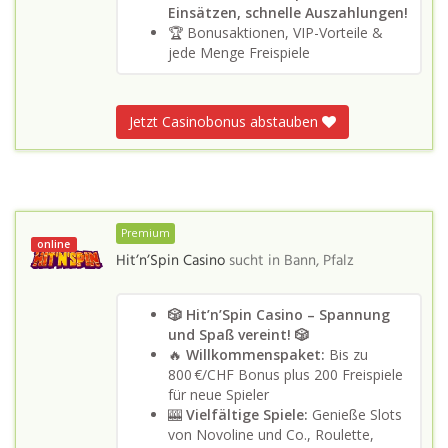
Einsätzen, schnelle Auszahlungen!
🏆 Bonusaktionen, VIP-Vorteile &
jede Menge Freispiele
Jetzt Casinobonus abstauben
Premium
online
Hit’n’Spin Casino
sucht in
Bann, Pfalz
🎲 Hit’n’Spin Casino – Spannung
und Spaß vereint! 🎲
🔥
Willkommenspaket:
Bis zu
800 €/CHF Bonus plus 200 Freispiele
für neue Spieler
🎰
Vielfältige Spiele:
Genieße Slots
von Novoline und Co., Roulette,