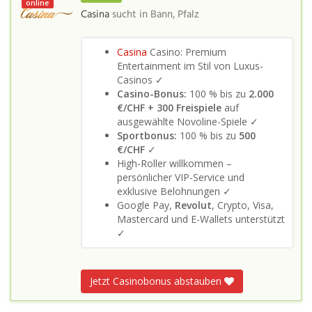
online
Casina
sucht in
Bann, Pfalz
Casina
Casino: Premium
Entertainment im Stil von Luxus-
Casinos ✓
Casino-Bonus:
100 % bis zu
2.000
€/CHF + 300 Freispiele
auf
ausgewählte Novoline-Spiele ✓
Sportbonus:
100 % bis zu
500
€/CHF
✓
High-Roller willkommen –
persönlicher VIP-Service und
exklusive Belohnungen ✓
Google Pay,
Revolut
, Crypto, Visa,
Mastercard und E-Wallets unterstützt
✓
Jetzt Casinobonus abstauben