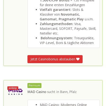
1.500 €/CHF Bonus
+ 150 Freispiele
für deine ersten Einzahlungen
Vielfalt garantiert:
Slots &
Klassiker von
Novomatic
,
Gamomat
,
Pragmatic Play
u.v.m.
Zahlungsmethoden:
Visa,
Mastercard, SOFORT, Paysafe, Skrill,
Neteller etc.
Belohnungssystem:
Treuepunkte,
VIP-Level, Boni & tägliche Aktionen
Jetzt Casinobonus abstauben
Premium
online
MAD Casino
sucht in
Bann, Pfalz
MAD Casino: Modernes Online