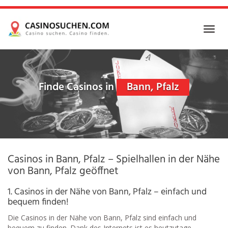
Skip
to
main
Toggl
content
navig
Finde Casinos in
Bann, Pfalz
Casinos in Bann, Pfalz – Spielhallen in der Nähe
von Bann, Pfalz geöffnet
1. Casinos in der Nähe von Bann, Pfalz – einfach und
bequem finden!
Die Casinos in der Nähe von Bann, Pfalz sind einfach und
bequem zu finden. Dank des Internets ist es heutzutage