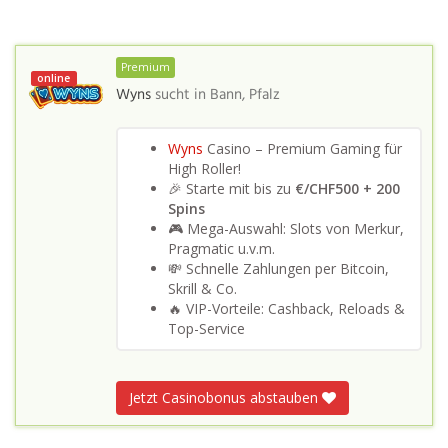
Premium
online
Wyns
sucht in
Bann, Pfalz
Wyns
Casino – Premium Gaming für
High Roller!
🎉 Starte mit bis zu
€/CHF500 + 200
Spins
🎮 Mega-Auswahl: Slots von Merkur,
Pragmatic u.v.m.
💸 Schnelle Zahlungen per Bitcoin,
Skrill & Co.
🔥 VIP-Vorteile: Cashback, Reloads &
Top-Service
Jetzt Casinobonus abstauben