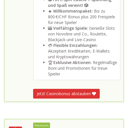
und Spaß vereint! 🎲
🔥
Willkommenspaket:
Bis zu
800 €/CHF Bonus plus 200 Freispiele
für neue Spieler
🎰
Vielfältige Spiele:
Genieße Slots
von Novoline und Co., Roulette,
Blackjack und Live-Casino
💳
Flexible Einzahlungen:
Akzeptiert Kreditkarten, E-Wallets
und Kryptowährungen
🏆
Exklusive Aktionen:
Regelmäßige
Boni und Promotionen für treue
Spieler
Jetzt Casinobonus abstauben
Premium