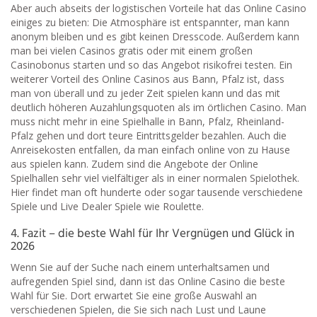
Aber auch abseits der logistischen Vorteile hat das Online Casino
einiges zu bieten: Die Atmosphäre ist entspannter, man kann
anonym bleiben und es gibt keinen Dresscode. Außerdem kann
man bei vielen Casinos gratis oder mit einem großen
Casinobonus starten und so das Angebot risikofrei testen. Ein
weiterer Vorteil des Online Casinos aus Bann, Pfalz ist, dass
man von überall und zu jeder Zeit spielen kann und das mit
deutlich höheren Auzahlungsquoten als im örtlichen Casino. Man
muss nicht mehr in eine Spielhalle in Bann, Pfalz, Rheinland-
Pfalz gehen und dort teure Eintrittsgelder bezahlen. Auch die
Anreisekosten entfallen, da man einfach online von zu Hause
aus spielen kann. Zudem sind die Angebote der Online
Spielhallen sehr viel vielfältiger als in einer normalen Spielothek.
Hier findet man oft hunderte oder sogar tausende verschiedene
Spiele und Live Dealer Spiele wie Roulette.
4. Fazit – die beste Wahl für Ihr Vergnügen und Glück in
2026
Wenn Sie auf der Suche nach einem unterhaltsamen und
aufregenden Spiel sind, dann ist das Online Casino die beste
Wahl für Sie. Dort erwartet Sie eine große Auswahl an
verschiedenen Spielen, die Sie sich nach Lust und Laune