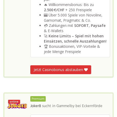
🔥 Willkommensbonus: Bis zu
2.500 €/CHF
+ 250 Freispiele
🎰 Über 5.000 Spiele von Novoline,
Gamomat, Pragmatic & Co.
💳 Zahlungen mit
SOFORT
,
Paysafe
& E-Wallets
🚀
Keine Limits – Spiel mit hohen
Einsätzen, schnelle Auszahlungen!
🏆 Bonusaktionen, VIP-Vorteile &
jede Menge Freispiele
Jetzt Casinobonus abstauben
Premium
online
Joker8
sucht in
Gammelby bei Eckernförde