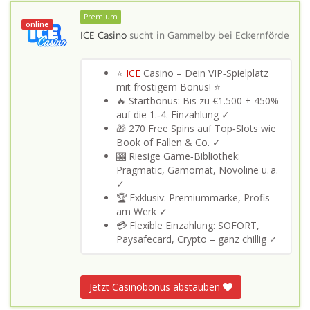
Premium
online
ICE Casino
sucht in
Gammelby bei Eckernförde
⭐
ICE
Casino – Dein VIP‑Spielplatz
mit frostigem Bonus! ⭐
🔥 Startbonus: Bis zu €1.500 + 450%
auf die 1.‑4. Einzahlung ✓
🎁 270 Free Spins auf Top‑Slots wie
Book of Fallen & Co. ✓
🎰 Riesige Game‑Bibliothek:
Pragmatic, Gamomat, Novoline u. a.
✓
🏆 Exklusiv: Premiummarke, Profis
am Werk ✓
💳 Flexible Einzahlung: SOFORT,
Paysafecard, Crypto – ganz chillig ✓
Jetzt Casinobonus abstauben