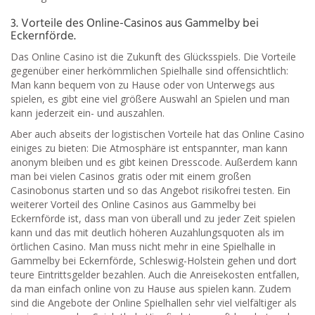
3. Vorteile des Online-Casinos aus Gammelby bei
Eckernförde.
Das Online Casino ist die Zukunft des Glücksspiels. Die Vorteile
gegenüber einer herkömmlichen Spielhalle sind offensichtlich:
Man kann bequem von zu Hause oder von Unterwegs aus
spielen, es gibt eine viel größere Auswahl an Spielen und man
kann jederzeit ein- und auszahlen.
Aber auch abseits der logistischen Vorteile hat das Online Casino
einiges zu bieten: Die Atmosphäre ist entspannter, man kann
anonym bleiben und es gibt keinen Dresscode. Außerdem kann
man bei vielen Casinos gratis oder mit einem großen
Casinobonus starten und so das Angebot risikofrei testen. Ein
weiterer Vorteil des Online Casinos aus Gammelby bei
Eckernförde ist, dass man von überall und zu jeder Zeit spielen
kann und das mit deutlich höheren Auzahlungsquoten als im
örtlichen Casino. Man muss nicht mehr in eine Spielhalle in
Gammelby bei Eckernförde, Schleswig-Holstein gehen und dort
teure Eintrittsgelder bezahlen. Auch die Anreisekosten entfallen,
da man einfach online von zu Hause aus spielen kann. Zudem
sind die Angebote der Online Spielhallen sehr viel vielfältiger als