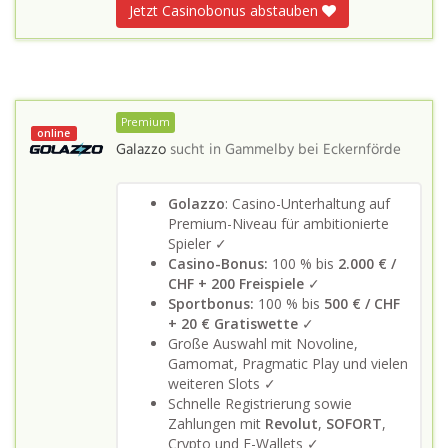
Jetzt Casinobonus abstauben
Premium
online
Galazzo
sucht in
Gammelby bei Eckernförde
Golazzo
: Casino-Unterhaltung auf
Premium-Niveau für ambitionierte
Spieler ✓
Casino-Bonus:
100 % bis
2.000 € /
CHF + 200 Freispiele
✓
Sportbonus:
100 % bis
500 € / CHF
+ 20 € Gratiswette
✓
Große Auswahl mit Novoline,
Gamomat, Pragmatic Play und vielen
weiteren Slots ✓
Schnelle Registrierung sowie
Zahlungen mit
Revolut
,
SOFORT
,
Crypto und E-Wallets ✓