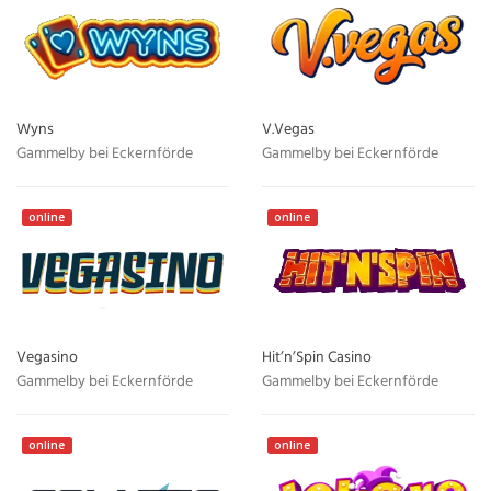
Wyns
V.Vegas
Gammelby bei Eckernförde
Gammelby bei Eckernförde
online
online
Vegasino
Hit’n’Spin Casino
Gammelby bei Eckernförde
Gammelby bei Eckernförde
online
online