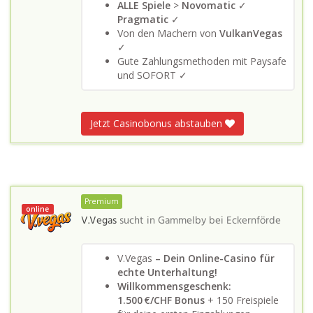
ALLE Spiele
>
Novomatic
✓
Pragmatic
✓
Von den Machern von
VulkanVegas
✓
Gute Zahlungsmethoden mit Paysafe
und SOFORT ✓
Jetzt Casinobonus abstauben
Premium
online
V.Vegas
sucht in
Gammelby bei Eckernförde
V.Vegas
– Dein Online-Casino für
echte Unterhaltung!
Willkommensgeschenk:
1.500 €/CHF Bonus
+ 150 Freispiele