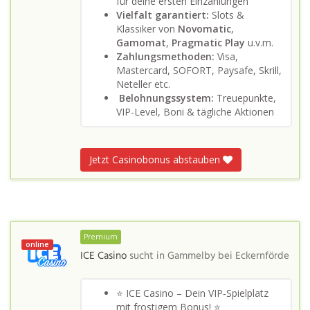
für deine ersten Einzahlungen
Vielfalt garantiert:
Slots &
Klassiker von
Novomatic
,
Gamomat
,
Pragmatic Play
u.v.m.
Zahlungsmethoden:
Visa,
Mastercard, SOFORT, Paysafe, Skrill,
Neteller etc.
Belohnungssystem:
Treuepunkte,
VIP-Level, Boni & tägliche Aktionen
Jetzt Casinobonus abstauben
Premium
online
ICE Casino
sucht in
Gammelby bei Eckernförde
⭐ ICE Casino – Dein VIP‑Spielplatz
mit frostigem Bonus! ⭐