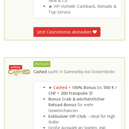
Skrill & Co.
🔥 VIP-Vorteile: Cashback, Reloads &
Top-Service
Jetzt Casinobonus abstauben
Premium
online
Cashed
sucht in
Gammelby bei Eckernförde
★
Cashed
>
100% Bonus
bis
500 € /
CHF
+
200 Freispiele
🤑
Bonus Crab & wöchentlicher
Reload-Bonus
für mehr
Gewinnchancen
Exklusiver VIP-Club
– ideal für High
Roller
Große Auswahl an Spielen, inkl.