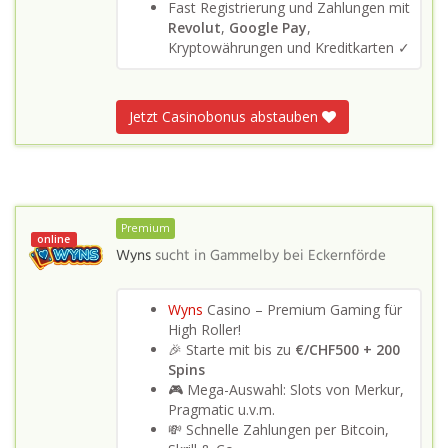
Fast Registrierung und Zahlungen mit
Revolut
,
Google Pay
,
Kryptowährungen und Kreditkarten ✓
Jetzt Casinobonus abstauben
Premium
online
Wyns
sucht in
Gammelby bei Eckernförde
Wyns
Casino – Premium Gaming für
High Roller!
🎉 Starte mit bis zu
€/CHF500 + 200
Spins
🎮 Mega-Auswahl: Slots von Merkur,
Pragmatic u.v.m.
💸 Schnelle Zahlungen per Bitcoin,