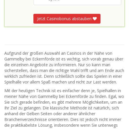
Jetzt Casinobonus abstauben
Aufgrund der großen Auswahl an Casinos in der Nähe von
Gammelby bei Eckernförde ist es wichtig, sich vorab genau über
die einzelnen Angebote zu informieren. Nur so kann man
sicherstellen, dass man die richtige Wahl trifft und am Ende auch
wirklich zufrieden ist. Denn schließlich sollte das Spielen in einer
Spielhalle vor allem Spaß machen und nicht zur Last werden.
Mit der heutigen Technik ist es einfacher denn je, Spielhallen in
meiner Nähe von Gammelby bei Eckernförde zu finden. Egal, wo
Sie sich gerade befinden, es gibt mehrere Möglichkeiten, um an
Ihr Ziel zu gelangen. Die klassische Methode ist natürlich, sich
anhand der Gelben Seiten oder anderer ähnlicher
Branchenverzeichnisse orientieren. Dies ist jedoch nicht immer
die praktikabelste Lösung, insbesondere wenn Sie unterwegs