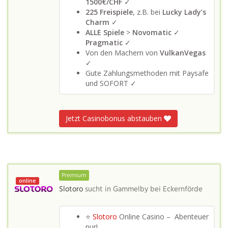
1500€/CHF
✓
225 Freispiele
, z.B. bei
Lucky Lady’s
Charm
✓
ALLE Spiele
>
Novomatic
✓
Pragmatic
✓
Von den Machern von
VulkanVegas
✓
Gute Zahlungsmethoden mit Paysafe
und SOFORT ✓
Jetzt Casinobonus abstauben
Premium
online
Slotoro
sucht in
Gammelby bei Eckernförde
⭐
Slotoro
Online Casino – Abenteuer
pur!