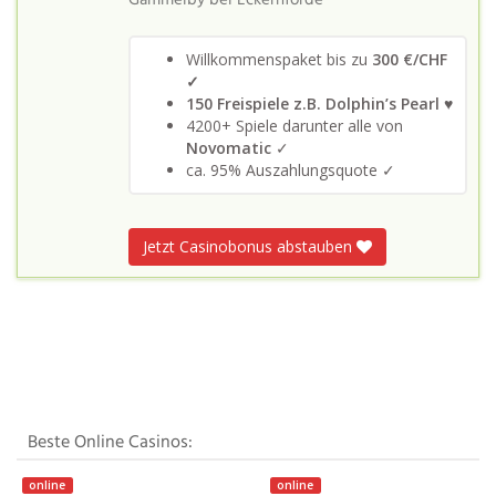
Gammelby bei Eckernförde
Willkommenspaket bis zu
300 €/CHF
✓
150 Freispiele z.B. Dolphin’s Pearl ♥
4200+ Spiele darunter alle von
Novomatic
✓
ca. 95% Auszahlungsquote ✓
Jetzt Casinobonus abstauben
Beste Online Casinos:
online
online