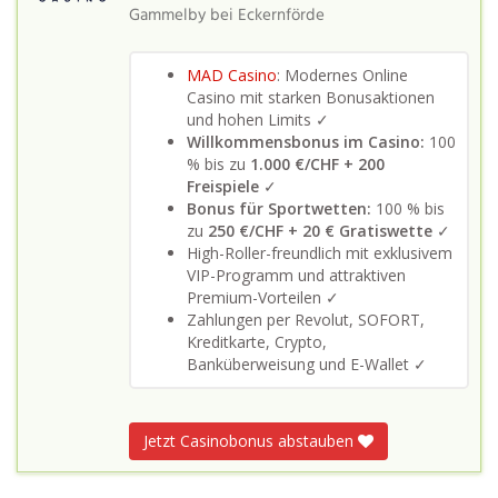
Gammelby bei Eckernförde
MAD Casino
: Modernes Online
Casino mit starken Bonusaktionen
und hohen Limits ✓
Willkommensbonus im Casino:
100
% bis zu
1.000 €/CHF + 200
Freispiele
✓
Bonus für Sportwetten:
100 % bis
zu
250 €/CHF + 20 € Gratiswette
✓
High-Roller-freundlich mit exklusivem
VIP-Programm und attraktiven
Premium-Vorteilen ✓
Zahlungen per Revolut, SOFORT,
Kreditkarte, Crypto,
Banküberweisung und E-Wallet ✓
Jetzt Casinobonus abstauben