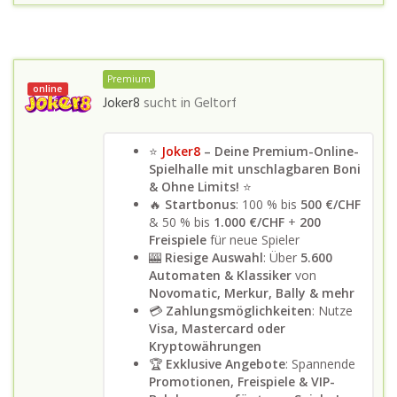
Premium
online
Joker8
sucht in
Geltorf
⭐
Joker8
– Deine Premium-Online-
Spielhalle mit unschlagbaren Boni
& Ohne Limits!
⭐
🔥
Startbonus
: 100 % bis
500 €/CHF
& 50 % bis
1.000 €/CHF
+
200
Freispiele
für neue Spieler
🎰
Riesige Auswahl
: Über
5.600
Automaten & Klassiker
von
Novomatic, Merkur, Bally & mehr
💳
Zahlungsmöglichkeiten
: Nutze
Visa, Mastercard oder
Kryptowährungen
🏆
Exklusive Angebote
: Spannende
Promotionen, Freispiele & VIP-