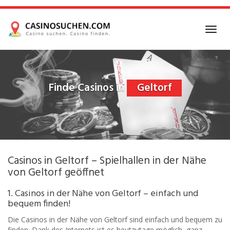
Skip
to
main
Toggl
content
navig
Finde Casinos in
Geltorf
Casinos in Geltorf – Spielhallen in der Nähe
von Geltorf geöffnet
1. Casinos in der Nähe von Geltorf – einfach und
bequem finden!
Die Casinos in der Nähe von Geltorf sind einfach und bequem zu
finden. Dank des Internets ist es heutzutage möglich, ganz