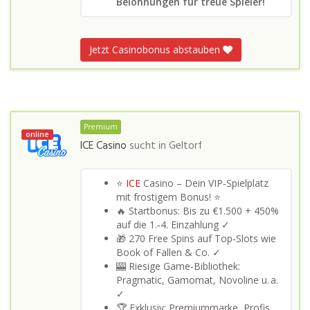
Belohnungen für treue Spieler!
Jetzt Casinobonus abstauben
Premium
online
ICE Casino
sucht in
Geltorf
⭐
ICE
Casino – Dein VIP‑Spielplatz
mit frostigem Bonus! ⭐
🔥 Startbonus: Bis zu €1.500 + 450%
auf die 1.‑4. Einzahlung ✓
🎁 270 Free Spins auf Top‑Slots wie
Book of Fallen & Co. ✓
🎰 Riesige Game‑Bibliothek:
Pragmatic, Gamomat, Novoline u. a.
✓
🏆 Exklusiv: Premiummarke, Profis