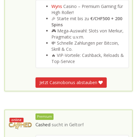
Wyns
Casino – Premium Gaming für
High Roller!
🎉 Starte mit bis zu
€/CHF500 + 200
Spins
🎮 Mega-Auswahl: Slots von Merkur,
Pragmatic u.v.m.
💸 Schnelle Zahlungen per Bitcoin,
Skrill & Co.
🔥 VIP-Vorteile: Cashback, Reloads &
Top-Service
Jetzt Casinobonus abstauben
Premium
online
Cashed
sucht in
Geltorf