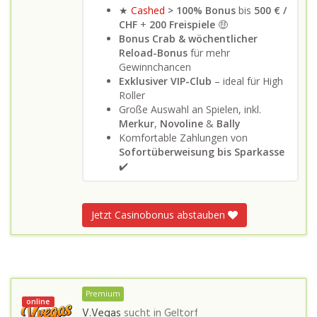
★
Cashed
>
100% Bonus
bis
500 € /
CHF
+
200 Freispiele
🤑
Bonus Crab & wöchentlicher
Reload-Bonus
für mehr
Gewinnchancen
Exklusiver VIP-Club
– ideal für High
Roller
Große Auswahl an Spielen, inkl.
Merkur
,
Novoline
&
Bally
Komfortable Zahlungen von
Sofortüberweisung bis Sparkasse
✔️
Jetzt Casinobonus abstauben
Premium
online
V.Vegas
sucht in
Geltorf