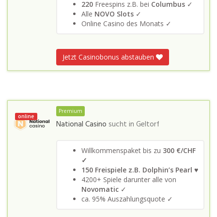
220
Freespins z.B. bei
Columbus
✓
Alle
NOVO Slots
✓
Online Casino des Monats ✓
Jetzt Casinobonus abstauben
Premium
online
National Casino
sucht in
Geltorf
Willkommenspaket bis zu
300 €/CHF
✓
150 Freispiele z.B. Dolphin’s Pearl ♥
4200+ Spiele darunter alle von
Novomatic
✓
ca. 95% Auszahlungsquote ✓