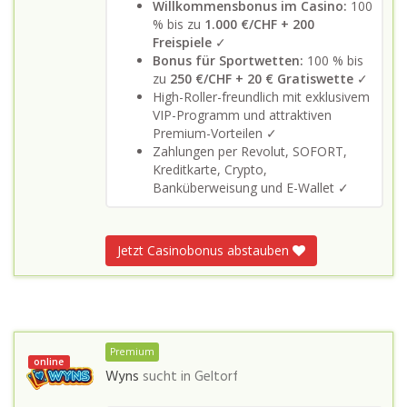
Willkommensbonus im Casino:
100
% bis zu
1.000 €/CHF + 200
Freispiele
✓
Bonus für Sportwetten:
100 % bis
zu
250 €/CHF + 20 € Gratiswette
✓
High-Roller-freundlich mit exklusivem
VIP-Programm und attraktiven
Premium-Vorteilen ✓
Zahlungen per Revolut, SOFORT,
Kreditkarte, Crypto,
Banküberweisung und E-Wallet ✓
Jetzt Casinobonus abstauben
Premium
online
Wyns
sucht in
Geltorf