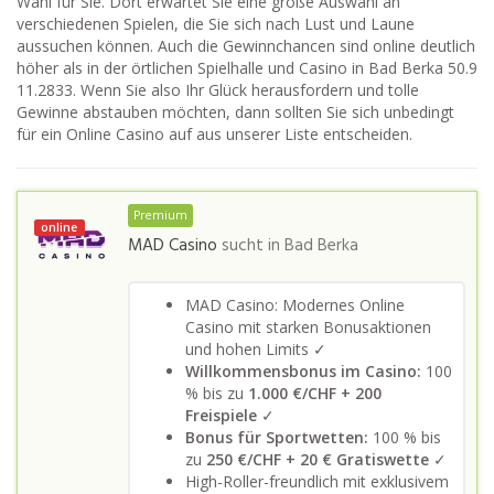
Wahl für Sie. Dort erwartet Sie eine große Auswahl an
verschiedenen Spielen, die Sie sich nach Lust und Laune
aussuchen können. Auch die Gewinnchancen sind online deutlich
höher als in der örtlichen Spielhalle und Casino in Bad Berka 50.9
11.2833. Wenn Sie also Ihr Glück herausfordern und tolle
Gewinne abstauben möchten, dann sollten Sie sich unbedingt
für ein Online Casino auf aus unserer Liste entscheiden.
Premium
online
MAD Casino
sucht in
Bad Berka
MAD Casino: Modernes Online
Casino mit starken Bonusaktionen
und hohen Limits ✓
Willkommensbonus im Casino:
100
% bis zu
1.000 €/CHF + 200
Freispiele
✓
Bonus für Sportwetten:
100 % bis
zu
250 €/CHF + 20 € Gratiswette
✓
High-Roller-freundlich mit exklusivem