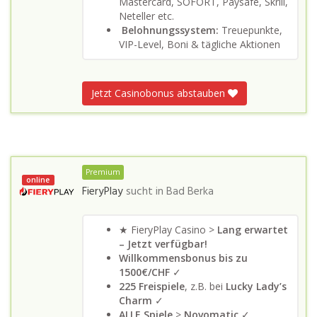
Mastercard, SOFORT, Paysafe, Skrill,
Neteller etc.
Belohnungssystem:
Treuepunkte,
VIP-Level, Boni & tägliche Aktionen
Jetzt Casinobonus abstauben
Premium
online
FieryPlay
sucht in
Bad Berka
★ FieryPlay Casino >
Lang erwartet
– Jetzt verfügbar!
Willkommensbonus bis zu
1500€/CHF
✓
225 Freispiele
, z.B. bei
Lucky Lady’s
Charm
✓
ALLE Spiele
>
Novomatic
✓