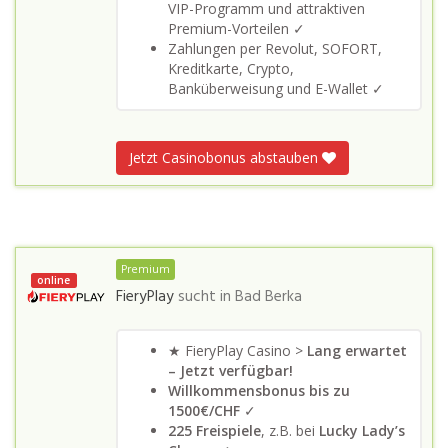
VIP-Programm und attraktiven
Premium-Vorteilen ✓
Zahlungen per Revolut, SOFORT,
Kreditkarte, Crypto,
Banküberweisung und E-Wallet ✓
Jetzt Casinobonus abstauben
Premium
online
FieryPlay
sucht in
Bad Berka
★ FieryPlay Casino >
Lang erwartet
– Jetzt verfügbar!
Willkommensbonus bis zu
1500€/CHF
✓
225 Freispiele
, z.B. bei
Lucky Lady’s