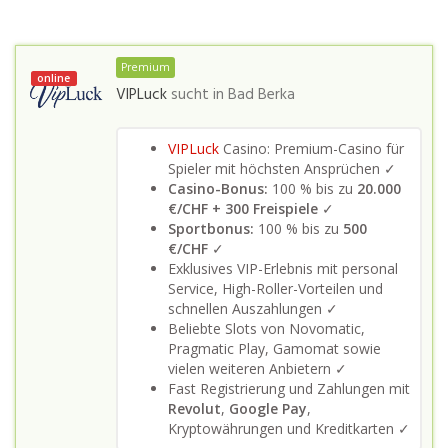
Premium
online
VIPLuck
sucht in
Bad Berka
VIPLuck
Casino: Premium-Casino für
Spieler mit höchsten Ansprüchen ✓
Casino-Bonus:
100 % bis zu
20.000
€/CHF + 300 Freispiele
✓
Sportbonus:
100 % bis zu
500
€/CHF
✓
Exklusives VIP-Erlebnis mit personal
Service, High-Roller-Vorteilen und
schnellen Auszahlungen ✓
Beliebte Slots von Novomatic,
Pragmatic Play, Gamomat sowie
vielen weiteren Anbietern ✓
Fast Registrierung und Zahlungen mit
Revolut
,
Google Pay
,
Kryptowährungen und Kreditkarten ✓