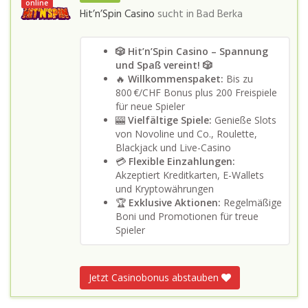
online
Hit’n’Spin Casino
sucht in
Bad Berka
🎲 Hit’n’Spin Casino – Spannung
und Spaß vereint! 🎲
🔥
Willkommenspaket:
Bis zu
800 €/CHF Bonus plus 200 Freispiele
für neue Spieler
🎰
Vielfältige Spiele:
Genieße Slots
von Novoline und Co., Roulette,
Blackjack und Live-Casino
💳
Flexible Einzahlungen:
Akzeptiert Kreditkarten, E-Wallets
und Kryptowährungen
🏆
Exklusive Aktionen:
Regelmäßige
Boni und Promotionen für treue
Spieler
Jetzt Casinobonus abstauben