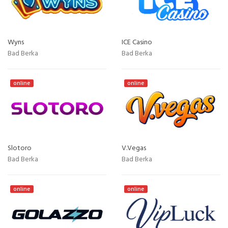
Wyns
ICE Casino
Bad Berka
Bad Berka
online
online
Slotoro
V.Vegas
Bad Berka
Bad Berka
online
online