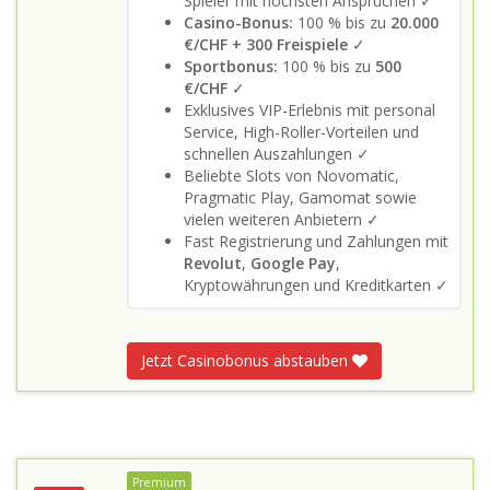
Spieler mit höchsten Ansprüchen ✓
Casino-Bonus:
100 % bis zu
20.000
€/CHF + 300 Freispiele
✓
Sportbonus:
100 % bis zu
500
€/CHF
✓
Exklusives VIP-Erlebnis mit personal
Service, High-Roller-Vorteilen und
schnellen Auszahlungen ✓
Beliebte Slots von Novomatic,
Pragmatic Play, Gamomat sowie
vielen weiteren Anbietern ✓
Fast Registrierung und Zahlungen mit
Revolut
,
Google Pay
,
Kryptowährungen und Kreditkarten ✓
Jetzt Casinobonus abstauben
Premium