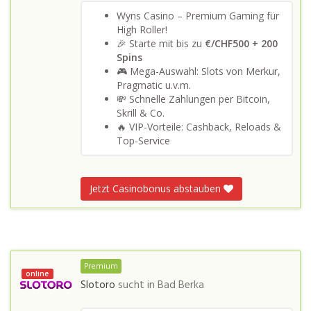
Wyns Casino – Premium Gaming für
High Roller!
🎉 Starte mit bis zu
€/CHF500 + 200
Spins
🎮 Mega-Auswahl: Slots von Merkur,
Pragmatic u.v.m.
💸 Schnelle Zahlungen per Bitcoin,
Skrill & Co.
🔥 VIP-Vorteile: Cashback, Reloads &
Top-Service
Jetzt Casinobonus abstauben
Premium
online
Slotoro
sucht in
Bad Berka