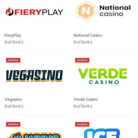
FieryPlay
National Casino
Bad Berka
Bad Berka
online
online
Vegasino
Verde Casino
Bad Berka
Bad Berka
online
online