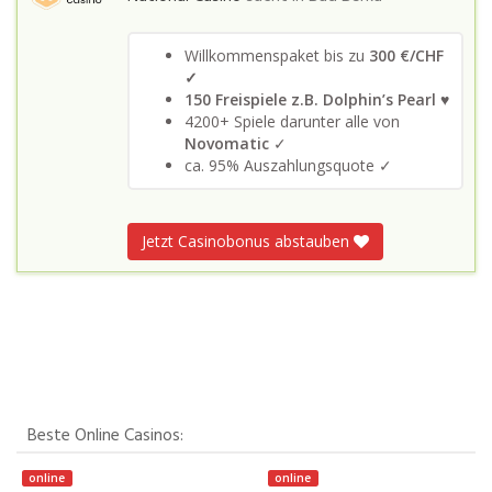
Willkommenspaket bis zu
300 €/CHF
✓
150 Freispiele z.B. Dolphin’s Pearl ♥
4200+ Spiele darunter alle von
Novomatic
✓
ca. 95% Auszahlungsquote ✓
Jetzt Casinobonus abstauben
Beste Online Casinos:
online
online