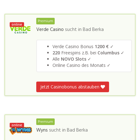
Premium
online
Verde Casino
sucht in
Bad Berka
Verde Casino Bonus
1200 €
✓
220
Freespins z.B. bei
Columbus
✓
Alle
NOVO Slots
✓
Online Casino des Monats ✓
Jetzt Casinobonus abstauben
Premium
online
Wyns
sucht in
Bad Berka