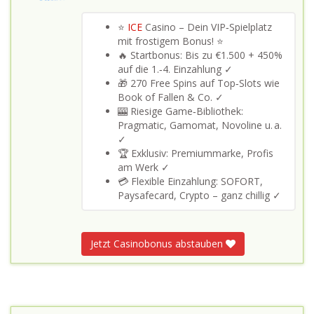
⭐
ICE
Casino – Dein VIP‑Spielplatz
mit frostigem Bonus! ⭐
🔥 Startbonus: Bis zu €1.500 + 450%
auf die 1.‑4. Einzahlung ✓
🎁 270 Free Spins auf Top‑Slots wie
Book of Fallen & Co. ✓
🎰 Riesige Game‑Bibliothek:
Pragmatic, Gamomat, Novoline u. a.
✓
🏆 Exklusiv: Premiummarke, Profis
am Werk ✓
💳 Flexible Einzahlung: SOFORT,
Paysafecard, Crypto – ganz chillig ✓
Jetzt Casinobonus abstauben