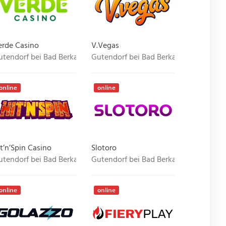
erde Casino
V.Vegas
utendorf bei Bad Berka
Gutendorf bei Bad Berka
online
online
t’n’Spin Casino
Slotoro
utendorf bei Bad Berka
Gutendorf bei Bad Berka
online
online