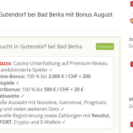
 Gutendorf bei Bad Berka mit Bonus August
J
sucht in
Gutendorf bei Bad Berka
G
Premium
lazzo
: Casino-Unterhaltung auf Premium-Niveau
 ambitionierte Spieler ✓
sino-Bonus:
100 % bis
2.000 € / CHF + 200
ispiele
✓
ortbonus:
100 % bis
500 € / CHF + 20 €
atiswette
✓
M
oße Auswahl mit Novoline, Gamomat, Pragmatic
G
y und vielen weiteren Slots ✓
nelle Registrierung sowie Zahlungen mit
Revolut
,
FORT
, Crypto und E-Wallets ✓