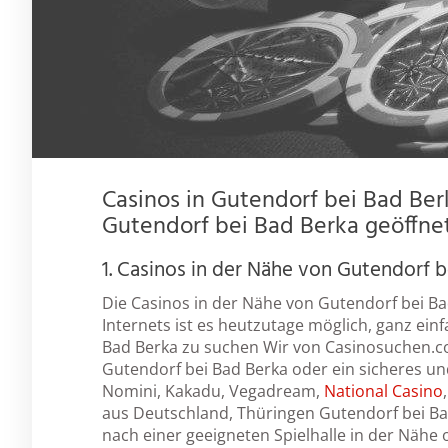
Casinos in Gutendorf bei Bad Ber
Gutendorf bei Bad Berka geöffne
1. Casinos in der Nähe von Gutendorf 
Die Casinos in der Nähe von Gutendorf bei B
Internets ist es heutzutage möglich, ganz ei
Bad Berka zu suchen Wir von Casinosuchen.co
Gutendorf bei Bad Berka oder ein sicheres und
Nomini, Kakadu, Vegadream,
National Casino
aus Deutschland, Thüringen Gutendorf bei Ba
nach einer geeigneten Spielhalle in der Nähe 