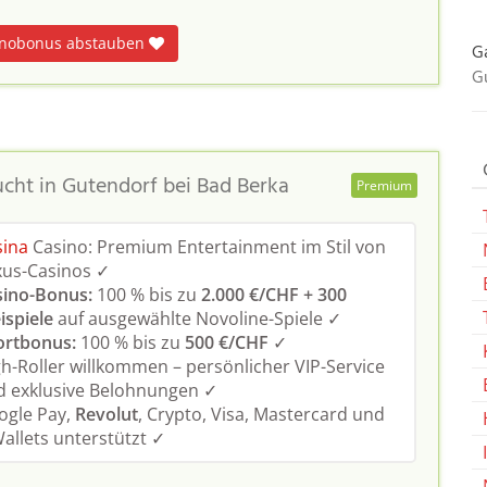
sinobonus abstauben
G
G
ucht in
Gutendorf bei Bad Berka
Premium
sina
Casino: Premium Entertainment im Stil von
xus-Casinos ✓
sino-Bonus:
100 % bis zu
2.000 €/CHF + 300
ispiele
auf ausgewählte Novoline-Spiele ✓
ortbonus:
100 % bis zu
500 €/CHF
✓
h-Roller willkommen – persönlicher VIP-Service
d exklusive Belohnungen ✓
ogle Pay,
Revolut
, Crypto, Visa, Mastercard und
allets unterstützt ✓