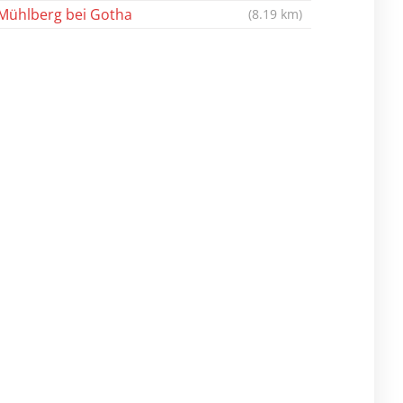
Mühlberg bei Gotha
(8.19 km)