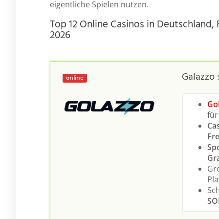
eigentliche Spielen nutzen.
Top 12 Online Casinos in Deutschland,
2026
Galazzo
online
Go
für
Ca
Fre
Sp
Gr
Gr
Pla
Sch
SO