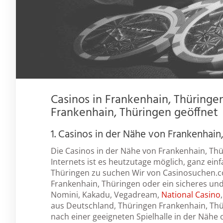
Casinos in Frankenhain, Thüringe
Frankenhain, Thüringen geöffnet
1. Casinos in der Nähe von Frankenhai
Die Casinos in der Nähe von Frankenhain, Th
Internets ist es heutzutage möglich, ganz ei
Thüringen zu suchen Wir von Casinosuchen.co
Frankenhain, Thüringen oder ein sicheres und 
Nomini, Kakadu, Vegadream,
National Casino
aus Deutschland, Thüringen Frankenhain, Thü
nach einer geeigneten Spielhalle in der Nähe 