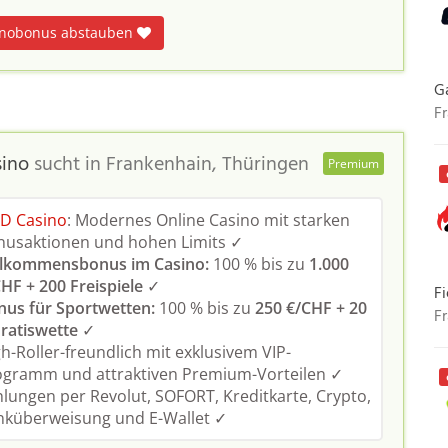
sinobonus abstauben
G
F
ino
sucht in
Frankenhain, Thüringen
Premium
D Casino
: Modernes Online Casino mit starken
nusaktionen und hohen Limits ✓
llkommensbonus im Casino:
100 % bis zu
1.000
HF + 200 Freispiele
✓
Fi
nus für Sportwetten:
100 % bis zu
250 €/CHF + 20
F
ratiswette
✓
h-Roller-freundlich mit exklusivem VIP-
ogramm und attraktiven Premium-Vorteilen ✓
lungen per Revolut, SOFORT, Kreditkarte, Crypto,
nküberweisung und E-Wallet ✓