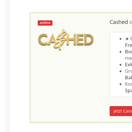
Cashed
s
online
★
Fre
Bo
me
Exk
Gro
Bal
Ko
Sp
Jetzt Ca