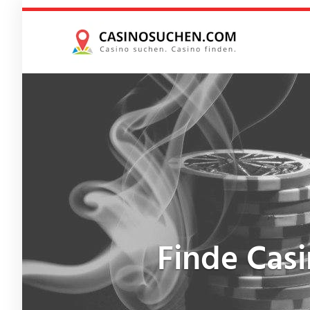
Skip
to
main
content
Finde Casi