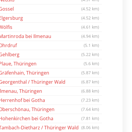
Gossel
(4.52 km)
Elgersburg
(4.52 km)
Wölfis
(4.61 km)
Martinroda bei Ilmenau
(4.94 km)
Ohrdruf
(5.1 km)
Gehlberg
(5.22 km)
Plaue, Thüringen
(5.6 km)
Gräfenhain, Thüringen
(5.87 km)
Georgenthal / Thüringer Wald
(6.87 km)
Ilmenau, Thüringen
(6.88 km)
Herrenhof bei Gotha
(7.23 km)
Oberschönau, Thüringen
(7.64 km)
Hohenkirchen bei Gotha
(7.81 km)
Tambach-Dietharz / Thüringer Wald
(8.06 km)