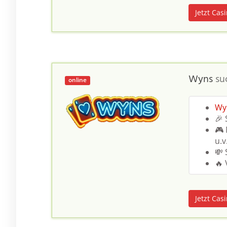
Jetzt Ca
Wyns
su
online
Wy
🎉 
🎮 
u.v
💸 
🔥 
Jetzt Ca