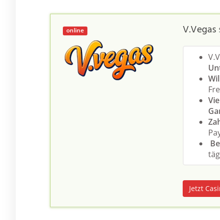
V.Vegas
online
V.
Un
Wi
Fre
Vie
Ga
Za
Pay
Be
täg
Jetzt Ca