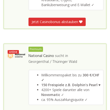
Banküberweisung und E-Wallet ✓
Jetzt Casinobonus abstauben
Premium
online
National Casino
sucht in
Georgenthal / Thüringer Wald
Willkommenspaket bis zu
300 €/CHF
✓
150 Freispiele z.B. Dolphin’s Pearl ♥
4200+ Spiele darunter alle von
Novomatic
✓
ca. 95% Auszahlungsquote ✓