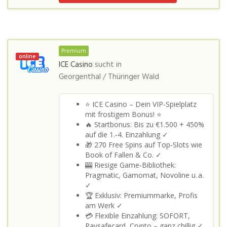
Premium
online
ICE Casino
sucht in
Georgenthal / Thüringer Wald
⭐ ICE Casino – Dein VIP‑Spielplatz
mit frostigem Bonus! ⭐
🔥 Startbonus: Bis zu €1.500 + 450%
auf die 1.‑4. Einzahlung ✓
🎁 270 Free Spins auf Top‑Slots wie
Book of Fallen & Co. ✓
🎰 Riesige Game‑Bibliothek:
Pragmatic, Gamomat, Novoline u. a.
✓
🏆 Exklusiv: Premiummarke, Profis
am Werk ✓
💳 Flexible Einzahlung: SOFORT,
Paysafecard, Crypto – ganz chillig ✓