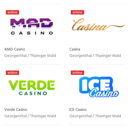
online
online
MAD Casino
Casina
Georgenthal / Thüringer Wald
Georgenthal / Thüringer Wald
online
online
Verde Casino
ICE Casino
Georgenthal / Thüringer Wald
Georgenthal / Thüringer Wald