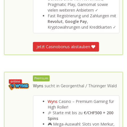
Pragmatic Play, Gamomat sowie
vielen weiteren Anbietern ✓
Fast Registrierung und Zahlungen mit
Revolut
,
Google Pay
,
Kryptowährungen und Kreditkarten ✓
Jetzt Casinobonus abstauben
Premium
online
Wyns
sucht in
Georgenthal / Thüringer Wald
Wyns
Casino – Premium Gaming für
High Roller!
🎉 Starte mit bis zu
€/CHF500 + 200
Spins
🎮 Mega-Auswahl: Slots von Merkur,