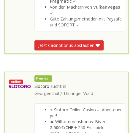
Pragmatic
✓
Von den Machern von
VulkanVegas
✓
Gute Zahlungsmethoden mit Paysafe
und SOFORT ✓
Jetzt Casinobonus abstauben
Premium
online
Slotoro
sucht in
Georgenthal / Thüringer Wald
⭐ Slotoro Online Casino – Abenteuer
pur!
🔥 Willkommensbonus: Bis zu
2.500 €/CHF
+ 250 Freispiele