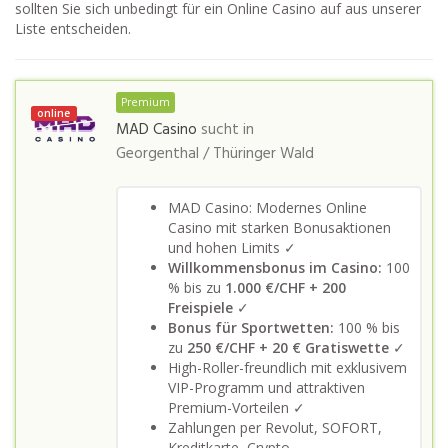
sollten Sie sich unbedingt für ein Online Casino auf aus unserer
Liste entscheiden.
Premium
online
MAD Casino
sucht in
Georgenthal / Thüringer Wald
MAD Casino: Modernes Online
Casino mit starken Bonusaktionen
und hohen Limits ✓
Willkommensbonus im Casino:
100
% bis zu
1.000 €/CHF + 200
Freispiele
✓
Bonus für Sportwetten:
100 % bis
zu
250 €/CHF + 20 € Gratiswette
✓
High-Roller-freundlich mit exklusivem
VIP-Programm und attraktiven
Premium-Vorteilen ✓
Zahlungen per Revolut, SOFORT,
Kreditkarte, Crypto,