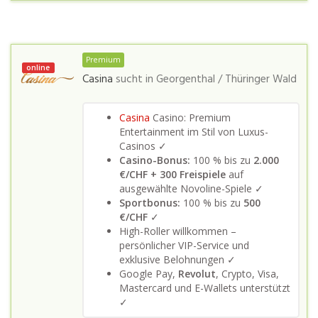
Premium
online
Casina
sucht in
Georgenthal / Thüringer Wald
Casina
Casino: Premium
Entertainment im Stil von Luxus-
Casinos ✓
Casino-Bonus:
100 % bis zu
2.000
€/CHF + 300 Freispiele
auf
ausgewählte Novoline-Spiele ✓
Sportbonus:
100 % bis zu
500
€/CHF
✓
High-Roller willkommen –
persönlicher VIP-Service und
exklusive Belohnungen ✓
Google Pay,
Revolut
, Crypto, Visa,
Mastercard und E-Wallets unterstützt
✓