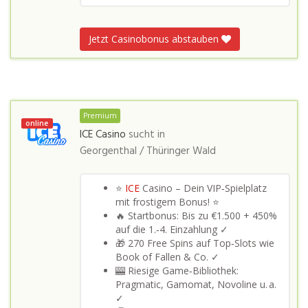
Jetzt Casinobonus abstauben
Premium
online
ICE Casino
sucht in
Georgenthal / Thüringer Wald
⭐
ICE
Casino – Dein VIP‑Spielplatz
mit frostigem Bonus! ⭐
🔥 Startbonus: Bis zu €1.500 + 450%
auf die 1.‑4. Einzahlung ✓
🎁 270 Free Spins auf Top‑Slots wie
Book of Fallen & Co. ✓
🎰 Riesige Game‑Bibliothek:
Pragmatic, Gamomat, Novoline u. a.
✓