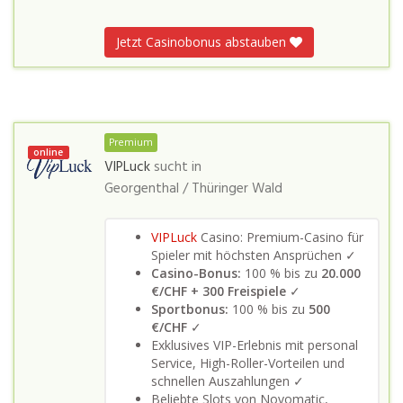
Jetzt Casinobonus abstauben
Premium
online
VIPLuck
sucht in
Georgenthal / Thüringer Wald
VIPLuck
Casino: Premium-Casino für
Spieler mit höchsten Ansprüchen ✓
Casino-Bonus:
100 % bis zu
20.000
€/CHF + 300 Freispiele
✓
Sportbonus:
100 % bis zu
500
€/CHF
✓
Exklusives VIP-Erlebnis mit personal
Service, High-Roller-Vorteilen und
schnellen Auszahlungen ✓
Beliebte Slots von Novomatic,