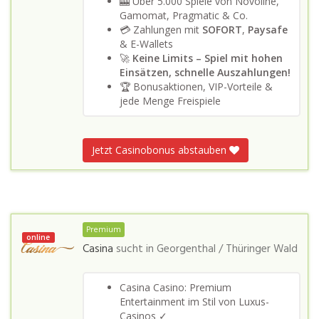
🎰 Über 5.000 Spiele von Novoline,
Gamomat, Pragmatic & Co.
💳 Zahlungen mit
SOFORT
,
Paysafe
& E-Wallets
🚀
Keine Limits – Spiel mit hohen
Einsätzen, schnelle Auszahlungen!
🏆 Bonusaktionen, VIP-Vorteile &
jede Menge Freispiele
Jetzt Casinobonus abstauben
Premium
online
Casina
sucht in
Georgenthal / Thüringer Wald
Casina Casino: Premium
Entertainment im Stil von Luxus-
Casinos ✓