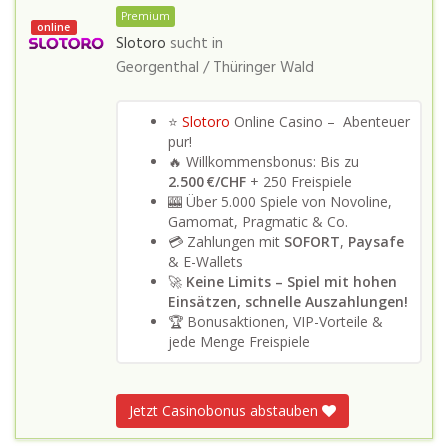
Premium
online
Slotoro
sucht in
Georgenthal / Thüringer Wald
⭐
Slotoro
Online Casino – Abenteuer
pur!
🔥 Willkommensbonus: Bis zu
2.500 €/CHF
+ 250 Freispiele
🎰 Über 5.000 Spiele von Novoline,
Gamomat, Pragmatic & Co.
💳 Zahlungen mit
SOFORT
,
Paysafe
& E-Wallets
🚀
Keine Limits – Spiel mit hohen
Einsätzen, schnelle Auszahlungen!
🏆 Bonusaktionen, VIP-Vorteile &
jede Menge Freispiele
Jetzt Casinobonus abstauben