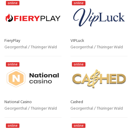
online
online
FieryPlay
VIPLuck
Georgenthal / Thüringer Wald
Georgenthal / Thüringer Wald
online
online
National Casino
Cashed
Georgenthal / Thüringer Wald
Georgenthal / Thüringer Wald
online
online